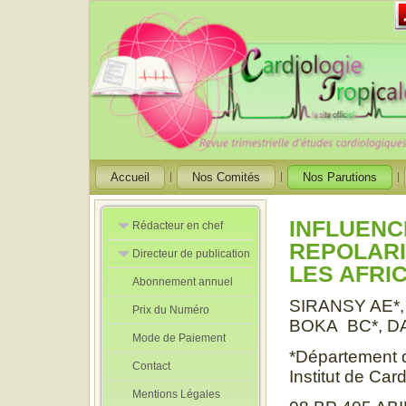
Accueil
Nos Comités
Nos Parutions
INFLUENC
Rédacteur en chef
REPOLARI
Directeur de publication
Rédacteurs en
LES AFRI
Chef Adjoint
Abonnement annuel
Directeur de
publication
SIRANSY AE*,
Prix du Numéro
adjoint
BOKA BC*, DA
Mode de Paiement
*Département de
Contact
Institut de Car
Mentions Légales