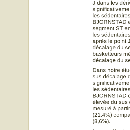
J dans les déri
significativeme
les sédentaire
BJORNSTAD et c
segment ST en p
les sédentaire
après le point
décalage du se
basketteurs m
décalage du s
Dans notre étud
sus décalage d
significativeme
les sédentaires
BJORNSTAD et c
élevée du sus
mesuré à parti
(21,4%) compa
(8,6%).