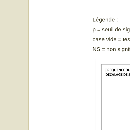
Légende :
p = seuil de sig
case vide = te
NS = non signif