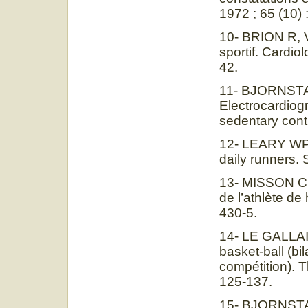
1972 ; 65 (10)
10- BRION R, 
sportif. Cardio
42.
11- BJORNSTA
Electrocardiogr
sedentary cont
12- LEARY WP,
daily runners. 
13- MISSON C,
de l’athlète de
430-5.
14- LE GALLAIS
basket-ball (bi
compétition). 
125-137.
15- BJORNST