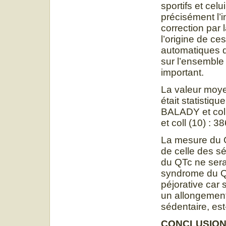
sportifs et cel
précisément l’i
correction par
l’origine de c
automatiques d
sur l’ensemble 
important.
La valeur moy
était statistiq
BALADY et coll
et coll (10) : 
La mesure du Q
de celle des s
du QTc ne serai
syndrome du QT
péjorative car
un allongement 
sédentaire, es
CONCLUSIO