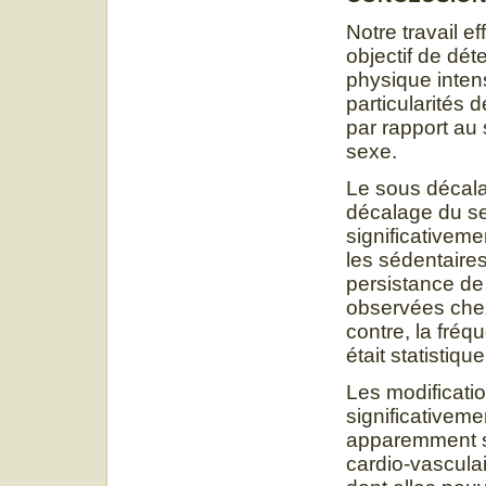
Notre travail e
objectif de déte
physique inten
particularités d
par rapport au
sexe.
Le sous décala
décalage du s
significativeme
les sédentaires
persistance de 
observées chez
contre, la fré
était statistiq
Les modificatio
significativeme
apparemment sa
cardio-vasculai