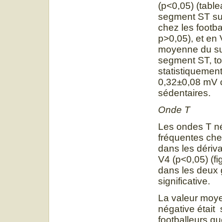
(p<0,05) (table
segment ST sup
chez les footb
p>0,05), et en
moyenne du su
segment ST, to
statistiquemen
0,32±0,08 mV c
sédentaires.
Onde T
Les ondes T né
fréquentes che
dans les dériva
V4 (p<0,05) (fi
dans les deux 
significative.
La valeur moye
négative était 
footballeurs