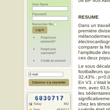
08 BP 405 AB
User Name
Password
RESUME
Remember Me
Dans un travail
première divisi
mélanodermes 
Forgot your
électrocardiog
password?
comparer la fr
Forgot your
l’amplitude des
username?
ces deux popul
Create an account
Le sous décala
footballeurs q
32,43% ; p<0,0
En V3, c’était
mm, avec 93,54
les sédentaire
significativeme
chez les témoi
Today
862
juvénile était 
Total :
6830717