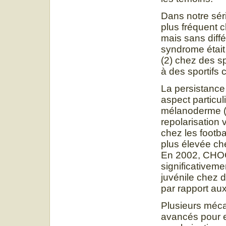
Dans notre séri
plus fréquent c
mais sans diffé
syndrome était
(2) chez des s
à des sportifs
La persistance
aspect particu
mélanoderme (8,
repolarisation 
chez les footb
plus élevée chez
En 2002, CHOO 
significativeme
juvénile chez 
par rapport au
Plusieurs méca
avancés pour e