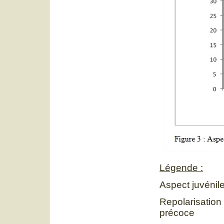
Légende :
Aspect juvén
Repolarisatio
précoce