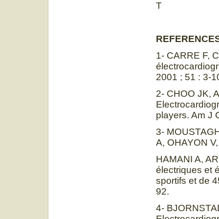
T : 
REFERENCE
1- CARRE F, C
électrocardiogr
2001 ; 51 : 3-1
2- CHOO JK, 
Electrocardiogr
players. Am J C
3- MOUSTAGHF
A, OHAYON V,
HAMANI A, ARC
électriques et
sportifs et de 
92.
4- BJORNSTAD
Electrocardiogr