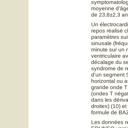
symptomatologi
moyenne d’âge 
de 23,8±2,3 an
Un électrocard
repos réalisé c
paramètres sui
sinusale (fréq
minute sur un r
ventriculaire 
décalage du se
syndrome de re
d’un segment S
horizontal ou a
grande onde T p
(ondes T négati
dans les dériva
droites) (10) et
formule de B
Les données rec