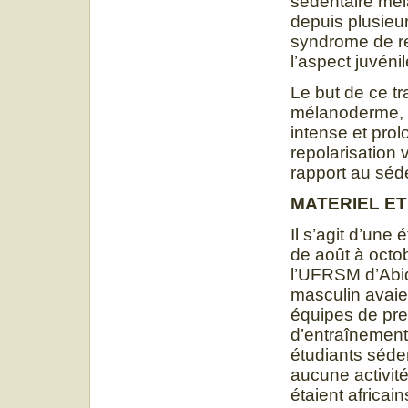
sédentaire méla
depuis plusieu
syndrome de re
l’aspect juvéni
Le but de ce tr
mélanoderme, l
intense et prol
repolarisation 
rapport au sé
MATERIEL E
Il s’agit d’une
de août à octo
l’UFRSM d’Abi
masculin avaien
équipes de pre
d’entraînement
étudiants séden
aucune activité
étaient africa