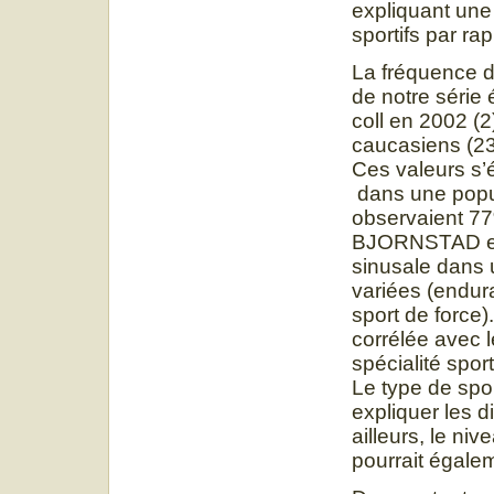
expliquant une
sportifs par ra
La fréquence d
de notre série
coll en 2002 (
caucasiens (23
Ces valeurs s’é
dans une popul
observaient 77
BJORNSTAD et c
sinusale dans 
variées (endura
sport de force)
corrélée avec 
spécialité spor
Le type de sport
expliquer les 
ailleurs, le ni
pourrait égalem