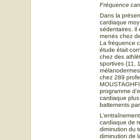
Fréquence car
Dans la présen
cardiaque moye
sédentaires. I
menés chez des
La fréquence c
étude était com
chez des athlè
sportives (11, 
mélanodermes (
chez 289 profes
MOUSTAGHFIR et
programme d’en
cardiaque plus
battements par
L’entraînement
cardiaque de r
diminution du t
diminution de 