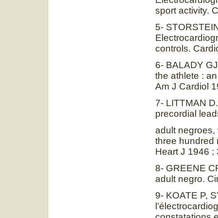
sport activity.
5- STORSTEIN
Electrocardiogr
controls. Cardi
6- BALADY GJ,
the athlete : a
Am J Cardiol 1
7- LITTMAN D. P
precordial lead
adult negroes, 
three hundred 
Heart J 1946 ; 
8- GREENE CR,
adult negro. Ci
9- KOATE P, 
l’électrocardio
constatations 