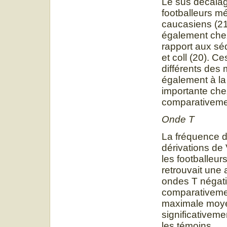
Le sus décalag
footballeurs m
caucasiens (2
également che
rapport aux s
et coll (20). C
différents de
également à la
importante che
comparativemen
Onde T
La fréquence 
dérivations de 
les footballeu
retrouvait une 
ondes T négat
comparativemen
maximale moyen
significativeme
les témoins.