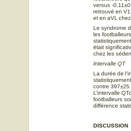
versus -0,11±
retrouvé en V1 
et en aVL chez
Le syndrome de
les footballeu
statistiquement
était significa
chez les sédent
Intervalle QT
La durée de l’i
statistiquemen
contre 397±25 
L’intervalle QT
footballeurs s
différence stat
DISCUSSION