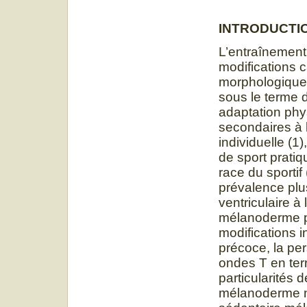
INTRODUCTI
L’entraînement
modifications c
morphologiques
sous le terme 
adaptation phys
secondaires à l
individuelle (1)
de sport pratiqu
race du sportif
prévalence plus
ventriculaire à
mélanoderme pa
modifications i
précoce, la per
ondes T en terr
particularités d
mélanoderme n’