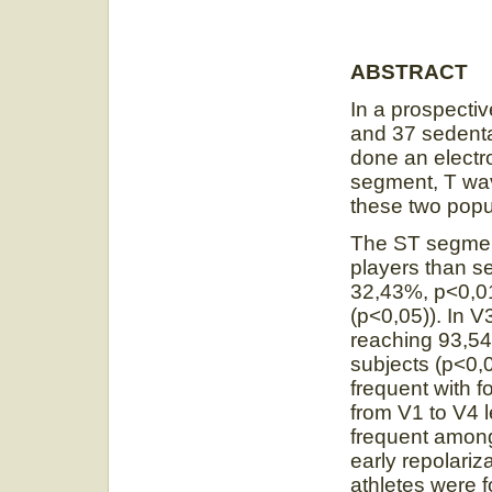
ABSTRACT
In a prospectiv
and 37 sedentar
done an electr
segment, T wav
these two popu
The ST segmen
players than s
32,43%, p<0,01
(p<0,05)). In 
reaching 93,54
subjects (p<0
frequent with f
from V1 to V4 
frequent among
early repolariz
athletes were 