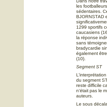
Dans notre trav
les footballeur
sédentaires. Ce
BJORNSTAD et c
significativem
1299 sportifs 
caucasiens (16
la réponse indi
sans témoigner
bradycardie sin
également être
(10).
Segment ST
L’interprétati
du segment ST 
reste difficile
n’était pas le 
auteurs.
Le sous décala