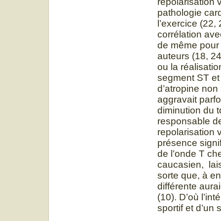
repolarisation 
pathologie card
l’exercice (22,
corrélation avec
de même pour l
auteurs (18, 24
ou la réalisati
segment ST et l
d’atropine non
aggravait parf
diminution du 
responsable de
repolarisation v
présence signi
de l’onde T che
caucasien, lai
sorte que, à e
différente aura
(10). D’où l’in
sportif et d’un