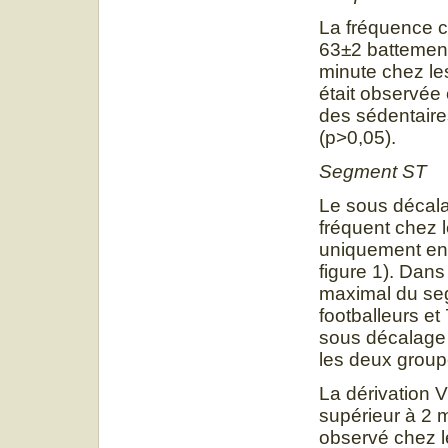
La fréquence c
63±2 battement
minute chez l
était observée
des sédentaires
(p>0,05).
Segment ST
Le sous décala
fréquent chez 
uniquement en 
figure 1). Dan
maximal du se
footballeurs e
sous décalage
les deux group
La dérivation V
supérieur à 2 
observé chez l