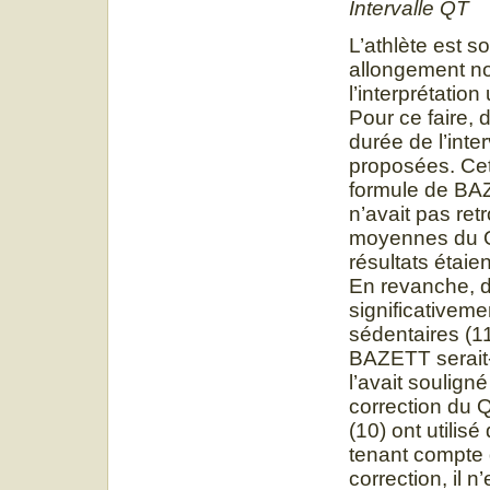
Intervalle QT
L’athlète est 
allongement not
l’interprétatio
Pour ce faire, 
durée de l’inter
proposées. Cett
formule de BAZE
n’avait pas ret
moyennes du QT
résultats étai
En revanche, d
significativeme
sédentaires (11
BAZETT serait-
l’avait soulign
correction du 
(10) ont utili
tenant compte 
correction, il n