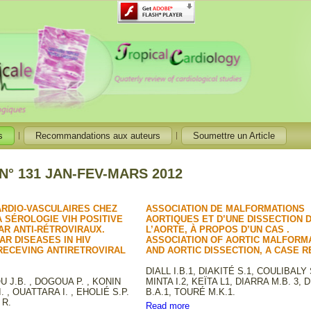
s
Recommandations aux auteurs
Soumettre un Article
° 131 JAN-FEV-MARS 2012
ARDIO-VASCULAIRES CHEZ
ASSOCIATION DE MALFORMATIONS
À SÉROLOGIE VIH POSITIVE
AORTIQUES ET D’UNE DISSECTION 
AR ANTI-RÉTROVIRAUX.
L’AORTE, À PROPOS D’UN CAS .
R DISEASES IN HIV
ASSOCIATION OF AORTIC MALFORM
RECEVING ANTIRETROVIRAL
AND AORTIC DISSECTION, A CASE R
DIALL I.B.1, DIAKITÉ S.1, COULIBALY 
J.B. , DOGOUA P. , KONIN
MINTA I.2, KEÏTA L1, DIARRA M.B. 3, 
I. , OUATTARA I. , EHOLIÉ S.P.
B.A.1, TOURÉ M.K.1.
 R.
Read more