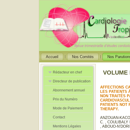
Accueil
Nos Comités
Nos Parution
VOLUME N
Rédacteur en chef
Directeur de publication
Rédacteurs en
Chef Adjoint
AFFECTIONS C
Abonnement annuel
Directeur de
LES PATIENTS 
publication
NON TRAITÉS P
Prix du Numéro
adjoint
CARDIOVASCULA
PATIENTS NOT 
Mode de Paiement
THERAPY.
Contact
ANZOUAN-KACOU 
C. , COULIBALY 
Mentions Légales
, ABOUO-N’DORI