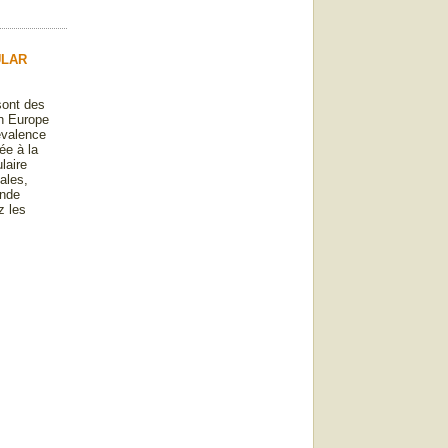
ULAR
ont des
en Europe
révalence
ée à la
laire
ales,
ande
z les