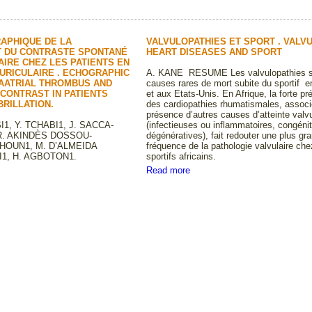
APHIQUE DE LA
VALVULOPATHIES ET SPORT . VALV
 DU CONTRASTE SPONTANÉ
HEART DISEASES AND SPORT
AIRE CHEZ LES PATIENTS EN
AURICULAIRE . ECHOGRAPHIC
A. KANE RESUME Les valvulopathies s
RAATRIAL THROMBUS AND
causes rares de mort subite du sportif 
CONTRAST IN PATIENTS
et aux Etats-Unis. En Afrique, la forte p
BRILLATION.
des cardiopathies rhumatismales, associ
présence d’autres causes d’atteinte valvu
1, Y. TCHABI1, J. SACCA-
(infectieuses ou inflammatoires, congénit
. AKINDÈS DOSSOU-
dégénératives), fait redouter une plus gr
HOUN1, M. D’ALMEIDA
fréquence de la pathologie valvulaire che
, H. AGBOTON1.
sportifs africains.
Read more