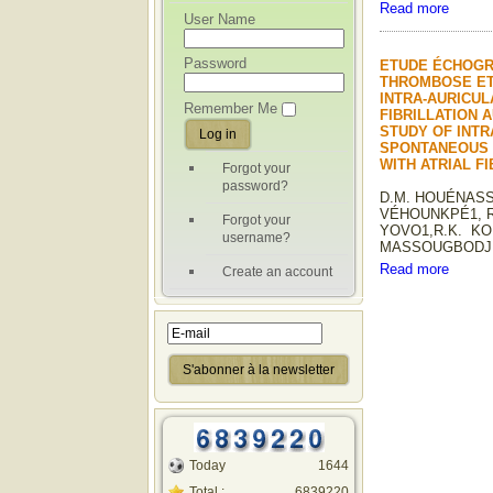
Read more
User Name
Password
ETUDE ÉCHOGR
THROMBOSE ET
INTRA-AURICUL
Remember Me
FIBRILLATION 
STUDY OF INT
SPONTANEOUS 
WITH ATRIAL FI
Forgot your
password?
D.M. HOUÉNASSI
VÉHOUNKPÉ1, R
Forgot your
YOVO1,R.K. KO
username?
MASSOUGBODJI1
Read more
Create an account
Today
1644
Total :
6839220