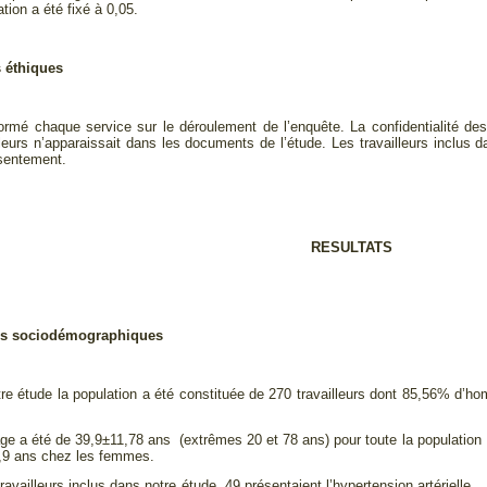
ation a été fixé à 0,05.
 éthiques
rmé chaque service sur le déroulement de l’enquête. La confidentialité d
leurs n’apparaissait dans les documents de l’étude. Les travailleurs inclus d
nsentement.
RESULTATS
ues sociodémographiques
re étude la population a été constituée de 270 travailleurs dont 85,56% d
e a été de 39,9±11,78 ans (extrêmes 20 et 78 ans) pour toute la populati
6,9 ans chez les femmes.
ravailleurs inclus dans notre étude, 49 présentaient l’hypertension arté