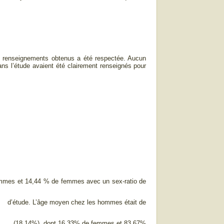
es renseignements obtenus a été respectée. Aucun
ans l’étude avaient été clairement renseignés pour
’hommes et 14,44 % de femmes avec un sex-ratio de
on d’étude. L’âge moyen chez les hommes était de
rielle (18,14%), dont 16,33% de femmes et 83,67%