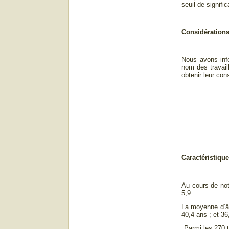
seuil de signific
Considérations
Nous avons info
nom des travail
obtenir leur co
Caractéristiq
Au cours de not
5,9.
La moyenne d’âg
40,4 ans ; et 3
Parmi les 270 t