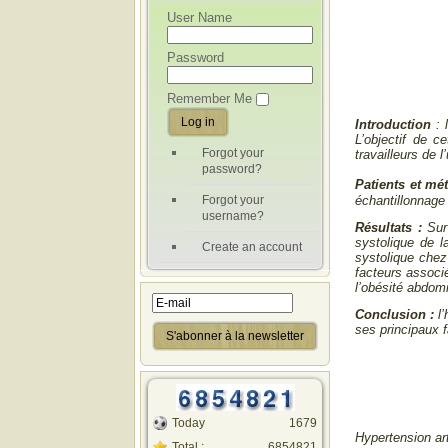
User Name
Password
Remember Me
Introduction
: 
L’objectif de c
Forgot your
travailleurs de 
password?
Patients et mé
Forgot your
échantillonnage 
username?
Résultats :
Sur
systolique de 
Create an account
systolique chez
facteurs associé
l’obésité abdomi
Conclusion :
l’
ses principaux f
Today
1679
Hypertension ar
Total :
6854821