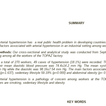
SUMMARY
terial hypertension has a real public health problem in developing countries
actors associated with arterial hypertension in an industrial setting among w
methods:
Our cross-sectional and analytical study was conducted from Sep
 among all the workers of the TOPAZ factory.
 a total of 270 workers, 49 cases of hypertension (18.1%) were recorded. T
r mean diastolic blood pressure was 74.4±14.2 mm Hg. The mean systoli
 Hg while the diastolic was 98.16±7.54 mm Hg. The main factors associate
(p=1.637), sedentary lifestyle 59.19% (p=0.000) and abdominal obesity (p= 0
terial hypertension is a pathology of concern among workers at the TOP
rs are smoking, sedentary lifestyle and obesity.
KEY WORDS