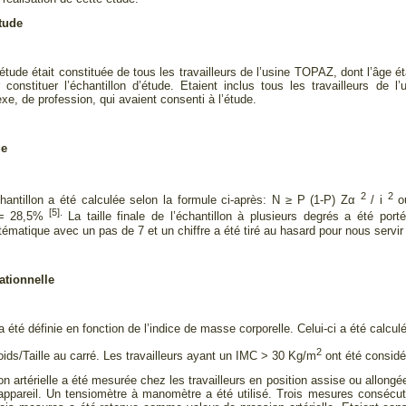
tude
étude était constituée de tous les travailleurs de l’usine TOPAZ, dont l’âge éta
constituer l’échantillon d’étude. Etaient inclus tous les travailleurs de
exe, de profession, qui avaient consenti à l’étude.
ge
2
2
échantillon a été calculée selon la formule ci-après: N ≥ P (1-P) Zα
/ i
où
[5].
P= 28,5%
La taille finale de l’échantillon à plusieurs degrés a été po
tématique avec un pas de 7 et un chiffre a été tiré au hasard pour nous servir
ationnelle
é définie en fonction de l’indice de masse corporelle. Celui-ci a été calculé
2
ds/Taille au carré. Les travailleurs ayant un IMC > 30 Kg/m
ont été consid
rtérielle a été mesurée chez les travailleurs en position assise ou allong
appareil. Un tensiomètre à manomètre a été utilisé. Trois mesures consécutiv