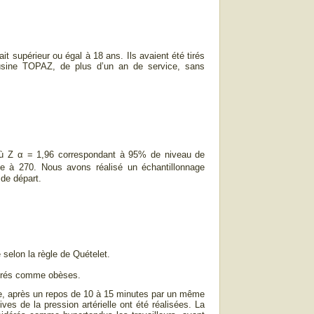
it supérieur ou égal à 18 ans. Ils avaient été tirés
 l’usine TOPAZ, de plus d’un an de service, sans
 Z α = 1,96 correspondant à 95% de niveau de
rtée à 270. Nous avons réalisé un échantillonnage
 de départ.
 selon la règle de Quételet.
érés comme obèses.
ée, après un repos de 10 à 15 minutes par un même
es de la pression artérielle ont été réalisées. La