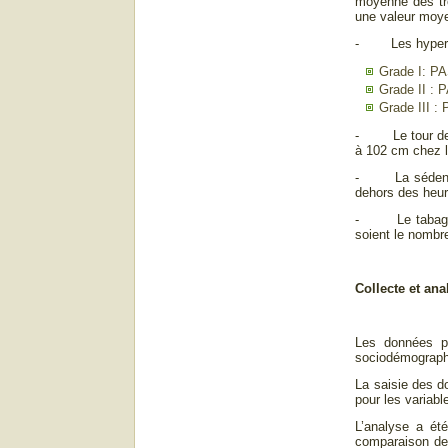
moyenne des tro
une valeur moy
- Les hypertend
Grade I: P
Grade II :
Grade III 
- Le tour de ta
à 102 cm chez 
- La sédentarit
dehors des heur
- Le tabagisme
soient le nombr
Collecte et an
Les données por
sociodémographi
La saisie des do
pour les variabl
L’analyse a été
comparaison des