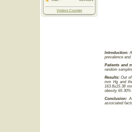
Visitors Counter
Introduction:
Ar
prevalence and f
Patients and 
random sampling
Results:
Out of
mm Hg and thei
163.8±15.38 mm
obesity 65.30% 
Conclusion:
Ar
associated facto