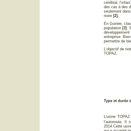
cérébral, l’infa
des cas à des 
seulement dans 
noire
[2].
En Guinée, clas
population
[3]
. 
développement e
entreprise. Bien
permettre de bi
L’objectif de no
TOPAZ.
Type et durée 
L’usine TOPAZ 
l’autoroute. Il
2014.Cette usine
qui a accepté la