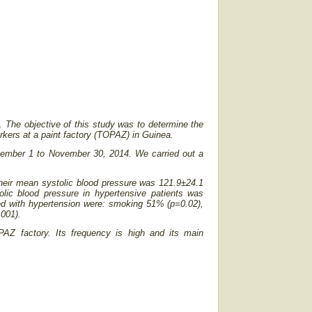
. The objective of this study was to determine the
orkers at a paint factory (TOPAZ) in Guinea.
tember 1 to November 30, 2014. We carried out a
heir mean systolic blood pressure was 121.9±24.1
c blood pressure in hypertensive patients was
d with hypertension were: smoking 51% (p=0.02),
.001).
AZ factory. Its frequency is high and its main