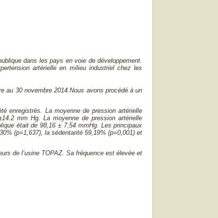
é publique dans les pays en voie de développement.
ertension artérielle en milieu industriel chez les
e au 30 novembre 2014.Nous avons procédé à un
été enregistrés. La moyenne de pression artérielle
4±14.2 mm Hg. La moyenne de pression artérielle
olique était de 98,16 ± 7,54 mmHg. Les principaux
5,30% (p=1,637), la sédentarité 59,19% (p=0,001) et
lleurs de l’usine TOPAZ. Sa fréquence est élevée et