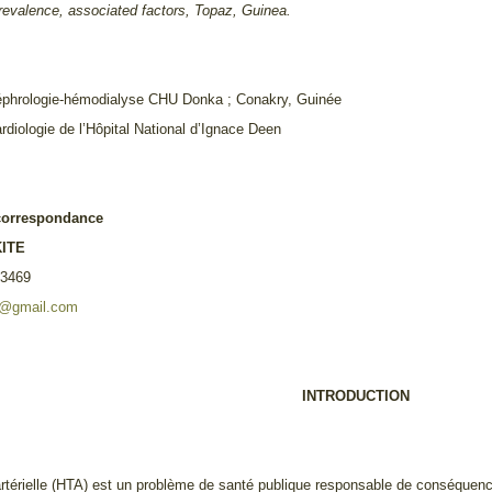
revalence, associated factors, Topaz, Guinea.
néphrologie-hémodialyse CHU Donka ; Conakry, Guinée
rdiologie de l’Hôpital National d’Ignace Deen
correspondance
KITE
13469
0@gmail.com
INTRODUCTION
artérielle (HTA) est un problème de santé publique responsable de conséquen