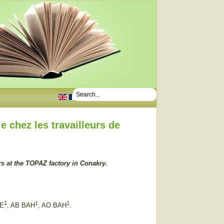
.
e chez les travailleurs de
s at the TOPAZ factory in Conakry.
1
1
1
RE
, AB BAH
, AO BAH
.