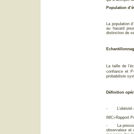
Population d’é
La population d’
au hasard pour 
distinction de s
Echantillonna
La taille de l’
confiance et 
probabiliste sys
Définition opér
- L’obésité a ét
IMC=Rapport Poi
- La pression a
observateur et 