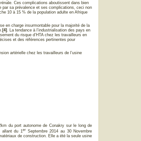
ce rénale. Ces complications aboutissent dans bien
de par sa prévalence et ses complications, ceci non
he 10 à 15 % de la population adulte en Afrique
se en charge insurmontable pour la majorité de la
e.
[4]
. La tendance à l’industrialisation des pays en
ssement du risque d’HTA chez les travailleurs en
précises et des références pertinentes pour
sion artérielle chez les travailleurs de l’usine
22km du port autonome de Conakry sur le long de
er
s allant du 1
Septembre 2014 au 30 Novembre
atériaux de construction. Elle a été la seule usine