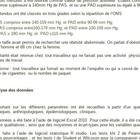
is mesures a été retenue comme valeur de pression artérielle. Etaient con
enne supérieure à 140mm Hg de PAS, et ou une PAD supérieure ou égale à 9
us ont été classés en trois grades selon la répartition de l’OMS
AS comprise entre 140-159 mm Hg; et PAD entre 90-99 mm Hg;
 PAS comprise entre160-179 mm Hg; et PAD entre 100-109 mm Hg;
: PAS ≥ 180 mm Hg; et PAD ≥110 mm Hg.
ille avait permis de rechercher une obésité abdominale. On parlait d’obésité 
l’homme et 88 cm chez la femme.
é était retenue chez tout travailleur qui ne faisait pas une activité phys
es de travail.
 : tout travailleur qui fumait au moment de l’enquête ou qui a cessé de 
e de cigarettes ou le nombre de paquet.
alyse des données
tant sur les différents paramètres ont été recueillies à partir d’un que
ques, anthropologiques, épidémiologiques, cliniques.
nnées a été faite à l’aide de logiciel Excel 2010. Pour cette étude, il a été 
es qualitatives ; ainsi que des moyennes et écart-types pour les variables quan
 faite à l’aide de logiciel statistique R studio. Les tests khi 2 de Pear
 pourcentages ; et les tests t de Student et Wilcoxon pour la comparaison d