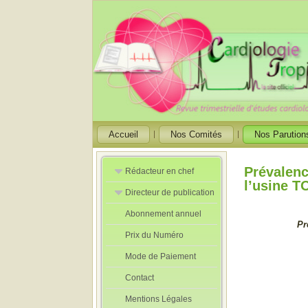
Accueil
Nos Comités
Nos Parution
Prévalenc
Rédacteur en chef
l’usine T
Directeur de publication
Rédacteurs en
Chef Adjoint
Abonnement annuel
Directeur de
Pr
publication
Prix du Numéro
adjoint
Mode de Paiement
Contact
Mentions Légales