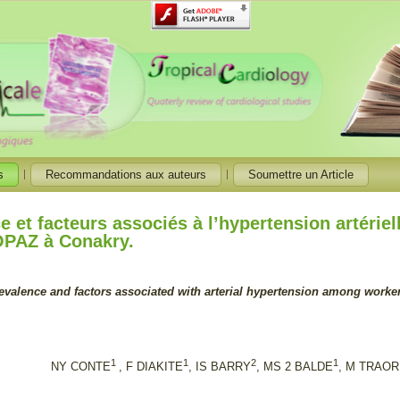
s
Recommandations aux auteurs
Soumettre un Article
e et facteurs associés à l’hypertension artériell
OPAZ à Conakry.
evalence and factors associated with arterial hypertension among worker
1
1
2
1
NY CONTE
, F DIAKITE
, IS BARRY
, MS 2 BALDE
, M TRAO