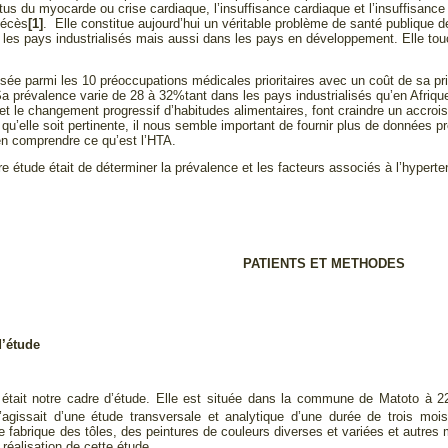
rctus du myocarde ou crise cardiaque, l’insuffisance cardiaque et l’insuffisan
décès
[1]
. Elle constitue aujourd’hui un véritable problème de santé publique 
les pays industrialisés mais aussi dans les pays en développement. Elle touc
sée parmi les 10 préoccupations médicales prioritaires avec un coût de sa pri
Sa prévalence varie de 28 à 32%tant dans les pays industrialisés qu’en Afriqu
t le changement progressif d’habitudes alimentaires, font craindre un accroi
 qu’elle soit pertinente, il nous semble important de fournir plus de données 
en comprendre ce qu’est l’HTA.
tre étude était de déterminer la prévalence et les facteurs associés à l’hyperten
PATIENTS ET METHODES
d’étude
était notre cadre d’étude. Elle est située dans la commune de Matoto à 
 s’agissait d’une étude transversale et analytique d’une durée de trois moi
 fabrique des tôles, des peintures de couleurs diverses et variées et autres m
 réalisation de cette étude.