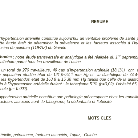
RESUME
l’hypertension artérielle constitue aujourd’hui un véritable problème de sant
ette étude était de déterminer la prévalence et les facteurs associés à l’hyp
l’usine de peinture (TOPAZ) de Guinée.
er
thodes
: notre étude transversale et analytique a été réalisée du 1
septembr
aléatoire parmi tous les travailleurs de l’usine.
 un total de 270 travailleurs, 49 cas d’hypertension artérielle (18,1%) ont 
la population étudiée était de 121,9±24,1 mm Hg et la diastolique de 74,
 les hypertendus était de 163,8 ± 15,38 mm Hg tandis que celle de la diast
s à l’hypertension artérielle étaient : le tabagisme 51% (p=0,02), l’obésité 6
nale (p= 0.002).
hypertension artérielle constitue une pathologie préoccupante chez les travai
acteurs associés sont le tabagisme, la sédentarité et l’obésité.
MOTS CLES
térielle, prévalence, facteurs associés, Topaz, Guinée.