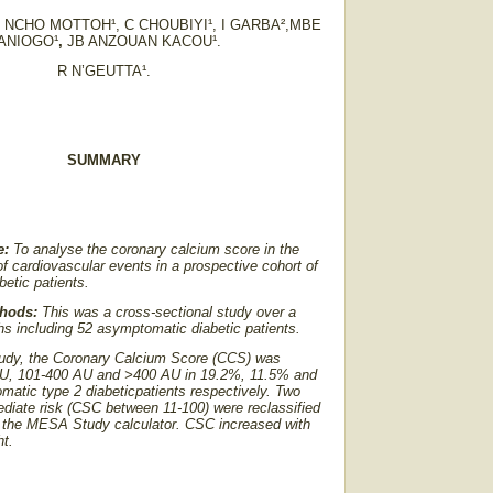
 NCHO MOTTOH¹, C CHOUBIYI¹, I GARBA²,MBE
ANIOGO¹
,
JB ANZOUAN KACOU¹.
R N’GEUTTA¹.
SUMMARY
e:
To analyse the coronary calcium score in the
n of cardiovascular events in a prospective cohort of
etic patients.
thods:
This was a cross-sectional study over a
hs including 52 asymptomatic diabetic patients.
tudy, the Coronary Calcium Score (CCS) was
U, 101-400 AU and >400 AU in 19.2%, 11.5% and
atic type 2 diabeticpatients respectively. Two
mediate risk (CSC between 11-100) were reclassified
g the MESA Study calculator. CSC increased with
t.