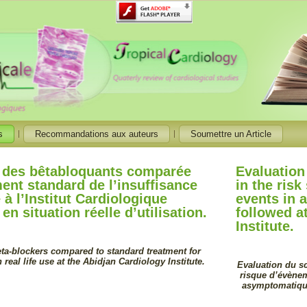
s
Recommandations aux auteurs
Soumettre un Article
é des bêtabloquants comparée
Evaluation
ment standard de l’insuffisance
in the risk
 à l’Institut Cardiologique
events in 
en situation réelle d’utilisation.
followed a
Institute.
eta-blockers compared to standard treatment for
n real life use at the Abidjan Cardiology Institute.
Evaluation du sc
risque d’évènem
asymptomatiques