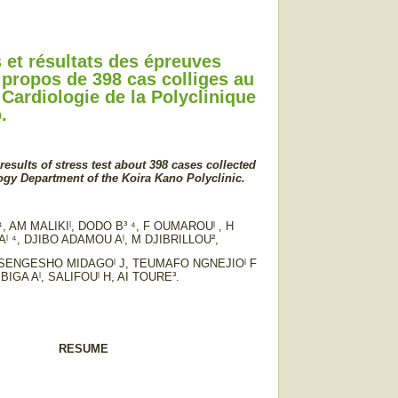
s et résultats des épreuves
à propos de 398 cas colliges au
 Cardiologie de la Polyclinique
.
results of stress test
about 398 cases collected
logy Department of the Koira Kano Polyclinic.
⁴, AM MALIKIˡ, DODO B³ ⁴, F OUMAROUˡ , H
 ⁴, DJIBO ADAMOU Aˡ, M DJIBRILLOU²,
ASENGESHO MIDAGOˡ J, TEUMAFO NGNEJIOˡ F
 BIGA Aˡ, SALIFOUˡ H, AI TOURE³.
RESUME