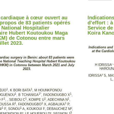
 cardiaque à cœur ouvert au
Indication
 propos de 83 patients opérés
d’effort : 
 National Hospitalier
Service de
aire Hubert Koutoukou Maga
Koira Kano
M) de Cotonou entre mars
illet 2023.
Indications and 
at the Cardio
ardiac surgery in Benin: about 83 patients were
he National Teaching Hospital Hubert Koutoukou
H IDRISSAˡ 
HKM) in Cotonou between March 2021 and July
HAROUNAˡ
2023.
IDRISSA² S, M
L,
1
1
ODJO
, K BORI BATA
, M HOUNKPONOU
1
1*
1
UGUENOU
, B TCHANIGA
, FADONOUGBO X
,
1
1
1
1
 F
, , SEIBOU C
, KOMPE U
, ADECHINA N
,
1
1
1
OUSSA R
, FADONOUGBO
X, AGBALIKA
P,
1
1
I
F, SONOU
A, KOUKOUI F, DEBAUCHEZ M²,
3
DEMONDION P², LE HOUEROU D², SEGNON J
,