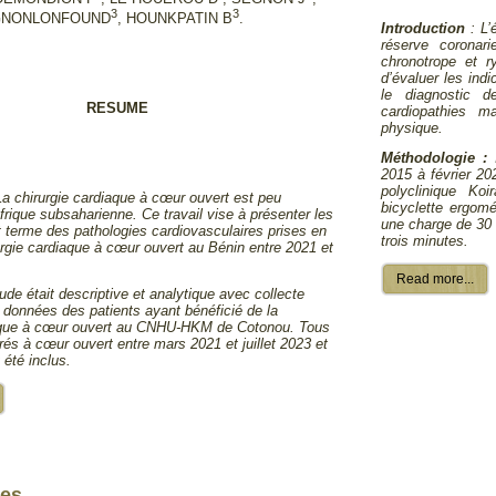
3
3
GNONLONFOUND
, HOUNKPATIN B
.
Introduction
: L
réserve coronari
chronotrope et r
d’évaluer les indi
le diagnostic d
RESUME
cardiopathies ma
physique.
Méthodologie :
2015 à février 20
polyclinique Ko
a chirurgie cardiaque à cœur ouvert est peu
bicyclette ergomé
frique subsaharienne. Ce travail vise à présenter les
une charge de 30 
rt terme des pathologies cardiovasculaires prises en
trois minutes.
urgie cardiaque à cœur ouvert au Bénin entre 2021 et
Read more...
tude était descriptive et analytique avec collecte
 données des patients ayant bénéficié de la
iaque à cœur ouvert au CNHU-HKM de Cotonou. Tous
rés à cœur ouvert entre mars 2021 et juillet 2023 et
 été inclus.
es...