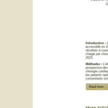
Introduction :
L
accessible en A
résultats à cou
charge par chir
2023.
Méthodes :
L’é
prospective des
chirurgie card
les patients opé
consentants ont
Read more...
More Articl