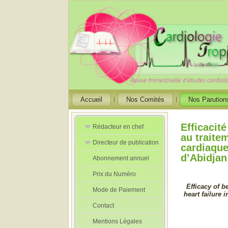
Accueil
Nos Comités
Nos Parution
Efficacit
Rédacteur en chef
au traite
Directeur de publication
Rédacteurs en
cardiaque
Chef Adjoint
d’Abidjan 
Abonnement annuel
Directeur de
publication
Prix du Numéro
adjoint
Efficacy of b
Mode de Paiement
heart failure i
Contact
Mentions Légales