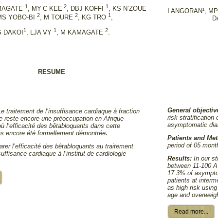
1
2
1
MAGATE
, MY-C KEE
, DBJ KOFFI
, KS N’ZOUE
I ANGORAN¹, MP
2
2
1
 MS YOBO-BI
, M TOURE
, KG TRO
,
D
1
1
2
S DAKOI
, LJA VY
, M KAMAGATE
.
RESUME
General objectiv
Le traitement de l’insuffisance cardiaque à fraction
risk stratificatio
ée reste encore une préoccupation en Afrique
asymptomatic diab
ù l’efficacité des bêtabloquants dans cette
pas encore été formellement démontrée
.
Patients and Me
period of 05 mont
rer l’efficacité des bêtabloquants au traitement
suffisance cardiaque à l’institut de cardiologie
Results:
In our s
between 11-100 A
17.3% of asymptom
patients at inter
as high risk usin
age and overweigh
Read more...