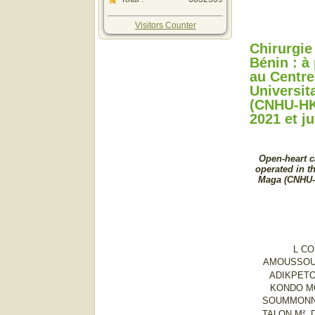
Visitors Counter
Chirurgie
Bénin : à
au Centre
Universit
(CNHU-HK
2021 et ju
Open-heart c
operated in t
Maga (CNHU-
L C
AMOUSSO
ADIKPETO
KONDO M
SOUMMONN
TALON M², 