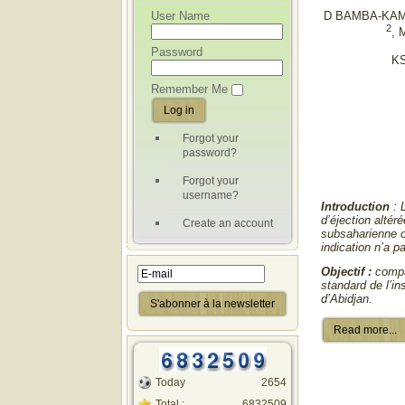
User Name
D BAMBA-KA
2
,
Password
K
Remember Me
Forgot your
password?
Forgot your
username?
Introduction
: 
d’éjection altér
Create an account
subsaharienne o
indication n’a 
Objectif :
compa
standard de l’in
d’Abidjan.
Read more...
Today
2654
Total :
6832509