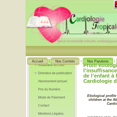
Accueil
Nos Comités
Nos Parutions
Profil étiolo
Rédacteur en chef
l’insuffisanc
Directeur de publication
Rédacteurs en
de l’enfant à 
Chef Adjoint
Cardiologie d
Abonnement annuel
Directeur de
publication
Prix du Numéro
adjoint
Etiological profile 
Mode de Paiement
children at the Ab
Cardio
Contact
Mentions Légales