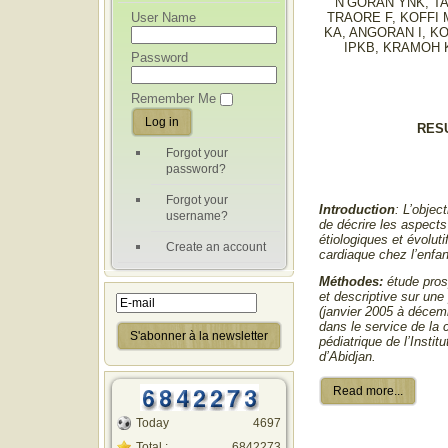
N’GORAN YNK, TA
User Name
TRAORE F, KOFFI 
KA, ANGORAN I, 
IPKB, KRAMOH 
Password
Remember Me
RES
Forgot your
password?
Forgot your
Introduction
: L’objec
username?
de décrire les aspect
étiologiques et évoluti
Create an account
cardiaque chez l’enfan
Méthodes:
étude pros
et descriptive sur une
(janvier 2005 à décem
dans le service de la 
pédiatrique de l’Instit
d’Abidjan.
Read more...
Today
4697
Total :
6842273