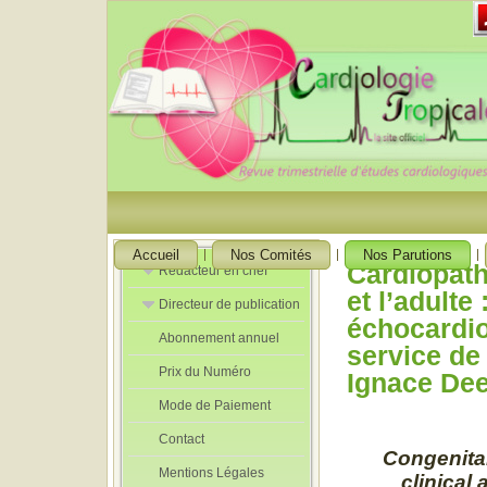
Accueil
Nos Comités
Nos Parutions
Cardiopath
Rédacteur en chef
et l’adulte
Directeur de publication
Rédacteurs en
échocardio
Chef Adjoint
Abonnement annuel
Directeur de
service de 
publication
Prix du Numéro
adjoint
Ignace Dee
Mode de Paiement
Contact
Congenital
Mentions Légales
clinical