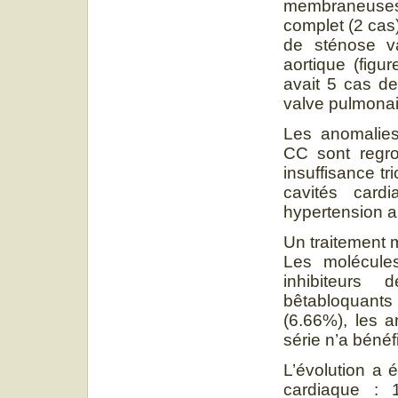
membraneuses 
complet (2 cas
de sténose va
aortique (figu
avait 5 cas de
valve pulmonair
Les anomalies
CC sont regro
insuffisance t
cavités cardi
hypertension a
Un traitement m
Les molécules
inhibiteurs
bêtabloquants
(6.66%), les a
série n’a bénéf
L’évolution a 
cardiaque : 1