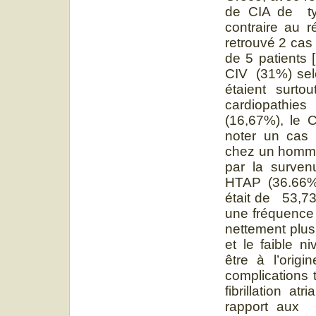
de CIA de ty
contraire au r
retrouvé 2 cas
de 5 patients [
CIV (31%) selo
étaient surt
cardiopathies
(16,67%), le 
noter un cas 
chez un homme
par la surven
HTAP (36.66%)
était de 53,7
une fréquence 
nettement plus 
et le faible n
être à l’orig
complications 
fibrillation a
rapport aux 