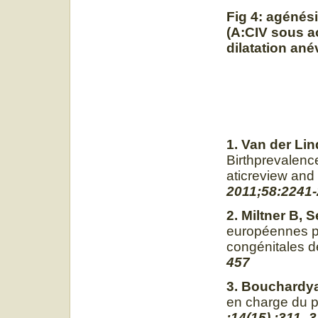
Fig 4: agénés
(A:CIV sous ao
dilatation ané
1. Van der Lin
Birthprevalenc
aticreview and
2011;58:2241
2. Miltner B, 
européennes po
congénitales de
457
3. Bouchardya
en charge du p
;14(15) :311–