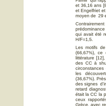
Favilli qui ra
et 36,16 ans [
et Engelfriet e
moyen de 29 et
Contrairement
prédominance 
qui avait été 
H/F=1,5.
Les motifs de
(66,67%), ce
littérature [12
des CC à shun
circonstances 
les découvert
(36,67%). Près
des signes d’i
retard diagno
était la CC la 
ceux rapport
Grèce, avec re