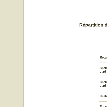
Répartition 
Rete
Dilat
card
Dilat
cardi
Dilat
Fonc