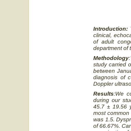
Introduction:
clinical, echo
of adult cong
department of 
Methodology
study carried 
between Janua
diagnosis of c
Doppler ultras
Results
:We co
during our st
45.7 ± 19.56 
most common a
was 1.5. Dyspn
of 66.67%. Car