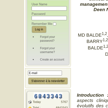
management 
User Name
Deen N
Password
Remember Me
1,2
MD BALDE
Forgot your
1,2
password?
BARRY
1,
BALDE
Forgot your
username?
D
Create an account
Introduction
aspects clini
Today
5767
évolutifs des 
Total :
6843343