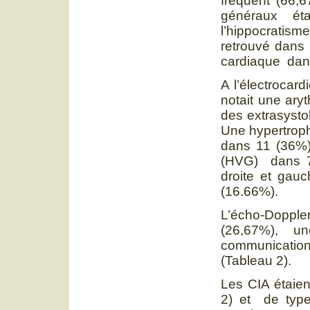
fréquent (66,6
généraux ét
l’hippocratis
retrouvé dans
cardiaque dan
A l’électrocar
notait une aryt
des extrasystol
Une hypertrophi
dans 11 (36%) 
(HVG) dans 7 
droite et gau
(16.66%).
L’écho-Doppler
(26,67%), u
communication 
(Tableau 2).
Les CIA étaie
2) et de type