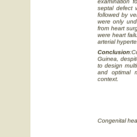
examination fo
septal defect
followed by ve
were only und
from heart su
were heart fail
arterial hypert
Conclusion
:C
Guinea, despit
to design multi
and optimal 
context.
C
ongenital hea