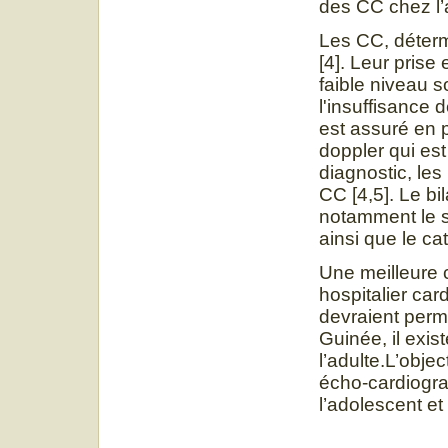
des CC chez l’a
Les CC, déterm
[4]. Leur prise 
faible niveau 
l'insuffisance 
est assuré en 
doppler qui est
diagnostic, les
CC [4,5]. Le bi
notamment le s
ainsi que le ca
Une meilleure 
hospitalier car
devraient perme
Guinée, il exis
l’adulte.L’objec
écho-cardiogra
l’adolescent et