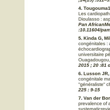
4. Tougouma1 
Les cardiopath
Dioulasso : as
Pan AfricanMed
:10.11604/pam
5. Kinda G, Mi
congénitales :
échocardiograp
universitaire 
Ouagadougou,
2015 ; 20 :81
6. Lusson JR,
congénitale ma
"généraliste" c
225 : 9-15
7. Van der Bo
prevalence of 
systematicrev