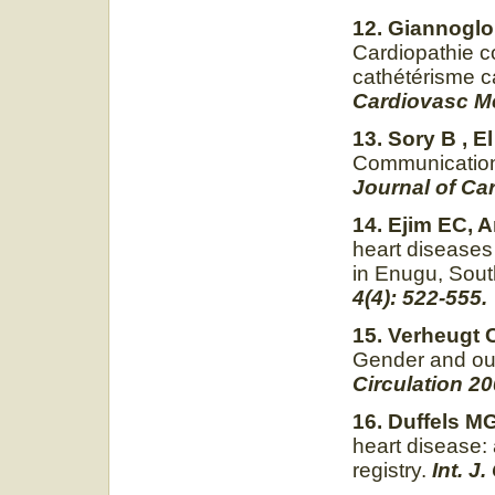
12. Giannoglou
Cardiopathie c
cathétérisme c
Cardiovasc Me
13. Sory B , E
Communication 
Journal of Ca
14. Ejim EC, A
heart diseases
in Enugu, Sout
4(4): 522-555.
15. Verheugt C
Gender and out
Circulation 2
16. Duffels M
heart disease:
registry.
Int. J