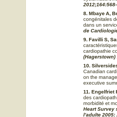
2012;164:568
8. Mbaye A, Bo
congénitales de
dans un servic
de Cardiologie
9. Favilli S, S
caractéristique
cardiopathie c
(Hagerstown) 
10. Silverside
Canadian card
on the managem
executive sum
11. Engelfriet
des cardiopath
morbidité et mo
Heart Survey 
l’adulte 2005: