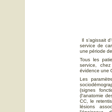
Il s’agissait 
service de car
une période de
Tous les pati
service, chez
évidence une C
Les paramètre
sociodémogra
(signes fonct
(l’anatomie de
CC, le retenti
lésions asso