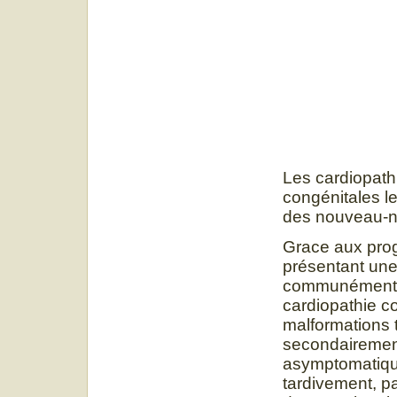
Les cardiopath
congénitales l
des nouveau-né
Grace aux prog
présentant une
communément a
cardiopathie c
malformations 
secondairement
asymptomatiqu
tardivement, pa