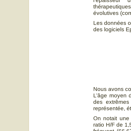
l’épaisseur
thérapeutiqu
évolutives (com
Les données ont
des logiciels E
Nous avons col
L’âge moyen d
des extrêmes
représentée, ét
On notait une
ratio H/F de 1,