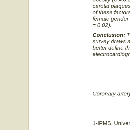
carotid plaques
of these factor
female gender (
= 0.02).
Conclusion:
T
survey draws an
better define th
electrocardiogr
Coronary artery
1-IPMS, Univer