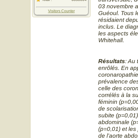
03 novembre a
Visitors Counter
Guéoul. Tous l
résidaient dep
inclus. Le dia
les aspects él
Whitehall.
Résultats
: Au
enrôlés. En app
coronaropathie
prévalence des
celle des coro
corrélés à la s
féminin (p=0,00
de scolarisatio
subite (p=0,01)
abdominale (p=
(p=0,01) et le
de l’aorte abdo