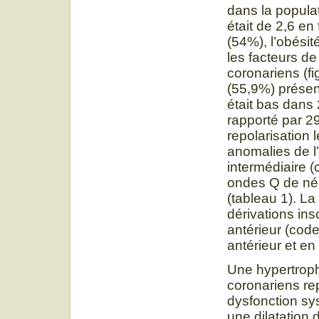
dans la popula
était de 2,6 en
(54%), l’obésit
les facteurs de
coronariens (fi
(55,9%) présen
était bas dans
rapporté par 2
repolarisation 
anomalies de l
intermédiaire (
ondes Q de néc
(tableau 1). L
dérivations in
antérieur (cod
antérieur et en 
Une hypertroph
coronariens re
dysfonction sy
une dilatation