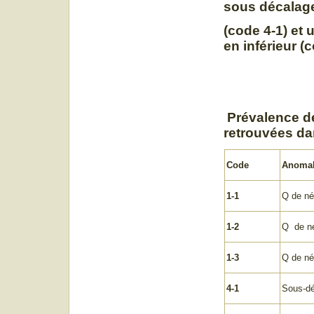
sous décalage
(code 4-1) et 
en inférieur (c
Prévalence d
retrouvées da
Code
Anomal
1-1
Q de né
1-2
Q de n
1-3
Q de né
4-1
Sous-dé