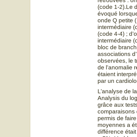
retrouvées : 
(code 1-2).Le d
évoqué lorsque
onde Q petite 
intermédiaire 
(code 4-4) ; d
intermédiaire (
bloc de branch
associations d
observées, le t
de l’anomalie 
étaient interpr
par un cardiolo
L’analyse de l
Analysis du log
grâce aux tests
comparaisons d
permis de fair
moyennes a été
différence étai