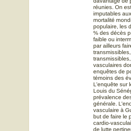
davantage de 
réunies. On es
imputables aux
mortalité mondi
populaire, les
% des décès p
faible ou inter
par ailleurs fai
transmissibles,
transmissibles
vasculaires do
enquêtes de po
témoins des évo
L’enquête sur l
Louis du Sénég
prévalence des
générale. L’enq
vasculaire à Gu
but de faire le 
cardio-vasculai
de lutte pertine