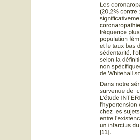
Les coronaropa
(20,2% contre 
significativem
coronaropathie.
fréquence plus
population fémi
et le taux bas
sédentarité, l’
selon la défini
non spécifique
de Whitehall s
Dans notre série
survenue de co
L’étude INTER
l’hypertension
chez les sujets
entre l’existen
un infarctus du
[11].