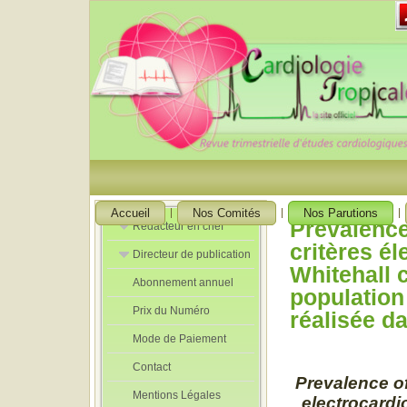
Accueil
Nos Comités
Nos Parutions
Prévalence
Rédacteur en chef
critères é
Directeur de publication
Rédacteurs en
Whitehall c
Chef Adjoint
Abonnement annuel
Directeur de
population
publication
Prix du Numéro
adjoint
réalisée 
Mode de Paiement
Contact
Prevalence o
Mentions Légales
electrocardio