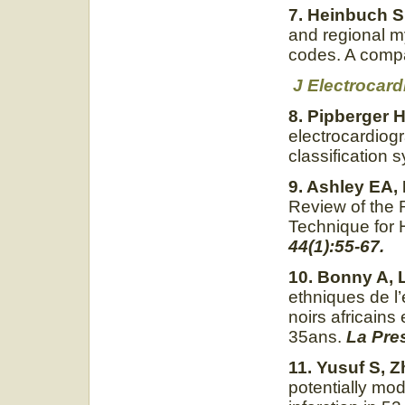
7. Heinbuch S
and regional m
codes. A compa
J Electrocard
8. Pipberger 
electrocardiog
classification 
9. Ashley EA, 
Review of the 
Technique for 
44(1):55-67.
10. Bonny A, 
ethniques de l
noirs africain
35ans.
La Pres
11. Yusuf S, 
potentially mod