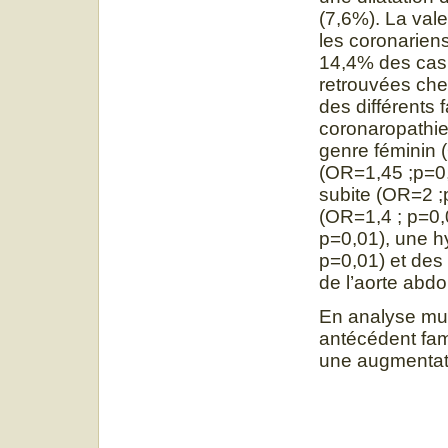
(7,6%). La val
les coronarien
14,4% des cas.
retrouvées che
des différents 
coronaropathie 
genre féminin 
(OR=1,45 ;p=0,
subite (OR=2 ;
(OR=1,4 ; p=0,
p=0,01), une h
p=0,01) et des
de l’aorte abd
En analyse mult
antécédent fami
une augmentati