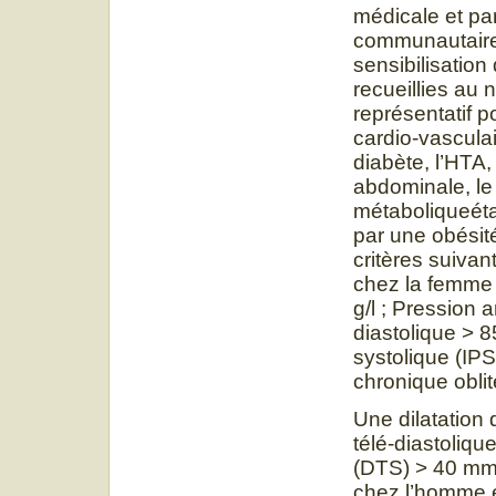
médicale et pa
communautaire 
sensibilisation
recueillies au
représentatif p
cardio-vasculai
diabète, l’HTA, 
abdominale, le
métaboliqueéta
par une obésit
critères suivant
chez la femme 
g/l ; Pression 
diastolique > 
systolique (IPS
chronique obli
Une dilatation 
télé-diastoliq
(DTS) > 40 mm 
chez l’homme 