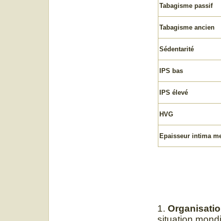
Tabagisme passif
Tabagisme ancien
Sédentarité
IPS bas
IPS élevé
HVG
Epaisseur intima m
1.
Organisatio
situation mond