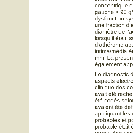
concentrique d
gauche > 95 g/
dysfonction sys
une fraction d
diamètre de l’
lorsqu’il étai
d’athérome abd
intima/média é
mm. La présenc
également app
Le diagnostic 
aspects électr
clinique des c
avait été reche
été codés selo
avaient été dé
appliquant les 
probables et p
probable était