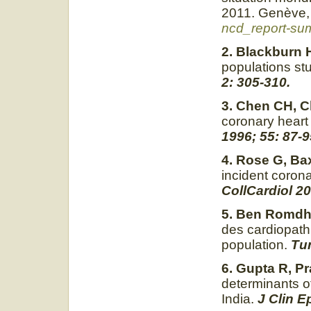
2011. Genèv
ncd_report-su
2. Blackburn 
populations st
2: 305-310.
3. Chen CH, C
coronary heart
1996; 55: 87-9
4. Rose G, Bax
incident coron
CollCardiol 20
5. Ben Romdha
des cardiopath
population.
Tun
6. Gupta R, Pr
determinants of
India.
J Clin E