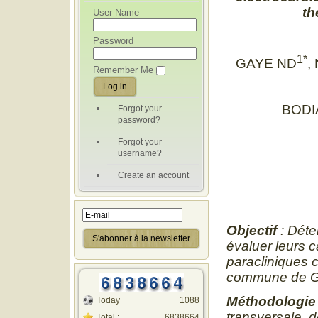
th
User Name
Password
1*
GAYE ND
,
Remember Me
BODI
Forgot your
password?
Forgot your
username?
Create an account
Objectif
: Déte
évaluer leurs c
paracliniques 
commune de G
Méthodologie
Today
1088
transversale, d
Total :
6838664