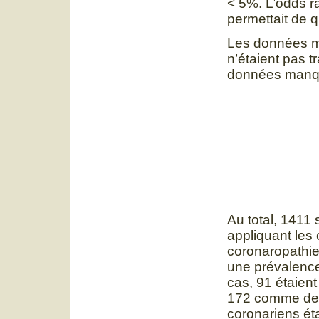
< 5%. L’odds ra
permettait de qu
Les données m
n’étaient pas t
données manqu
Au total, 1411 
appliquant les 
coronaropathies
une prévalenc
cas, 91 étaien
172 comme des
coronariens ét