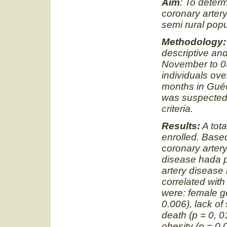
Aim
: To determ
coronary artery
semi rural popu
Methodology:
descriptive an
November to 03
individuals ove
months in Guéo
was suspected 
criteria.
Results:
A tota
enrolled. Based
coronary arter
disease hada 
artery disease
correlated with
were: female ge
0.006), lack of
death (p = 0, 
obesity (p = 0.