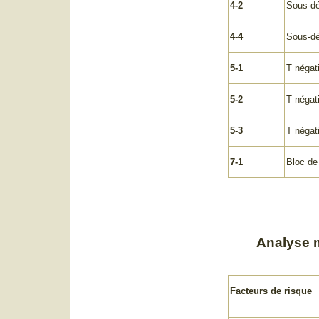
4-2
Sous-dé
4-4
Sous-d
5-1
T négat
5-2
T négat
5-3
T négat
7-1
Bloc de
Analyse m
Facteurs de risque