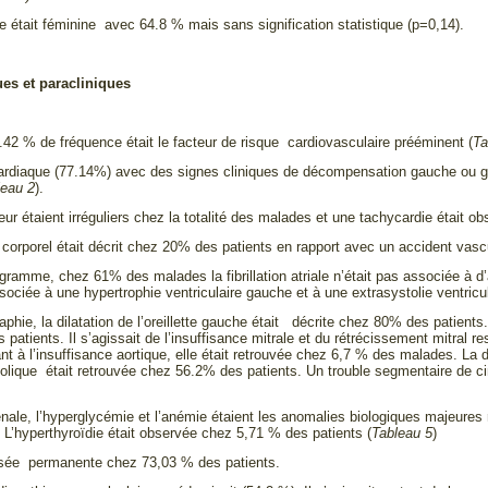
 était féminine avec 64.8 % mais sans signification statistique (p=0,14).
ues et paracliniques
2 % de fréquence était le facteur de risque cardiovasculaire prééminent (
Ta
cardiaque (77.14%) avec des signes cliniques de décompensation gauche ou gl
leau 2
).
ur étaient irréguliers chez la totalité des malades et une tachycardie était 
corporel était décrit chez 20% des patients en rapport avec un accident vascu
iogramme, chez 61% des malades la fibrillation atriale n’était pas associée à
ssociée à une hypertrophie ventriculaire gauche et à une extrasystolie ventric
aphie, la dilatation de l’oreillette gauche était décrite chez 80% des patient
patients. Il s’agissait de l’insuffisance mitrale et du rétrécissement mitral
nt à l’insuffisance aortique, elle était retrouvée chez 6,7 % des malades. La d
tolique était retrouvée chez 56.2% des patients. Un trouble segmentaire de ci
rénale, l’hyperglycémie et l’anémie étaient les anomalies biologiques majeure
 L’hyperthyroïdie était observée chez 5,71 % des patients (
Tableau 5
)
ssée permanente chez 73,03 % des patients.