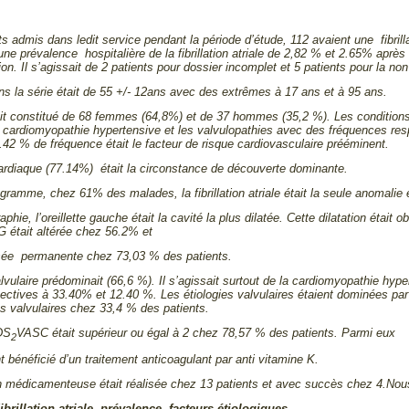
s admis dans ledit service pendant la période d’étude, 112 avaient une fibrilla
 une prévalence hospitalière de la fibrillation atriale de 2,82 % et 2.65% apr
ion. Il s’agissait de 2 patients pour dossier incomplet et 5 patients pour la non 
s la série était de 55 +/- 12ans avec des extrêmes à 17 ans et à 95 ans.
ait constitué de 68 femmes (64,8%) et de 37 hommes (35,2 %). Les conditions c
 cardiomyopathie hypertensive et les valvulopathies avec des fréquences re
2 % de fréquence était le facteur de risque cardiovasculaire prééminent.
cardiaque (77.14%) était la circonstance de découverte dominante.
ogramme, chez 61% des malades, la fibrillation atriale était la seule anomalie
aphie, l’oreillette gauche était la cavité la plus dilatée. Cette dilatation étai
G était altérée chez 56.2% et
ssée permanente chez 73,03 % des patients.
vulaire prédominait (66,6 %). Il s’agissait surtout de la cardiomyopathie hype
ctives à 33.40% et 12.40 %. Les étiologies valvulaires étaient dominées par l
es valvulaires chez 33,4 % des patients.
DS
VASC était supérieur ou égal à 2 chez 78,57 % des patients. Parmi eux
2
 bénéficié d’un traitement anticoagulant par anti vitamine K.
n médicamenteuse était réalisée chez 13
patients et avec succès chez 4.Nous 
ibrillation atriale, prévalence, facteurs étiologiques.