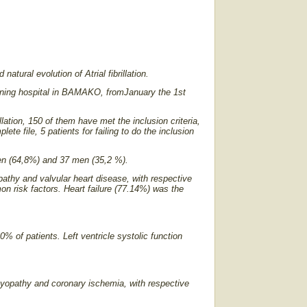
atural evolution of Atrial fibrillation.
training hospital in BAMAKO, fromJanuary the 1st
llation, 150 of them have met the inclusion criteria,
ete file, 5 patients for failing to do the inclusion
n (64,8%) and 37 men (35,2 %).
opathy and valvular heart disease, with respective
 risk factors. Heart failure (77.14%) was the
% of patients. Left ventricle systolic function
omyopathy and coronary ischemia, with respective