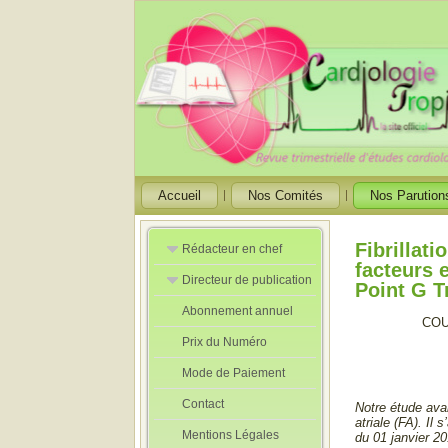
Accueil
Nos Comités
Nos Parution
Fibrillat
Rédacteur en chef
facteurs e
Directeur de publication
Rédacteurs en
Point G Tr
Chef Adjoint
Abonnement annuel
Directeur de
COU
publication
Prix du Numéro
adjoint
Mode de Paiement
Contact
Notre étude avai
atriale (FA). Il 
Mentions Légales
du 01 janvier 2