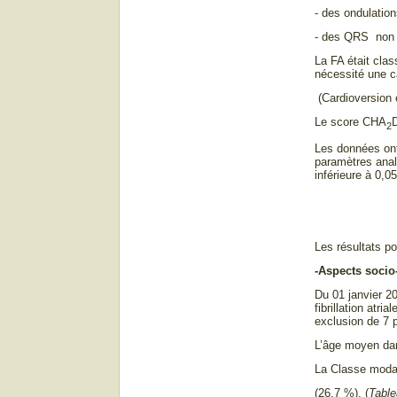
- des ondulatio
- des QRS non é
La FA était cla
nécessité une c
(Cardioversion
Le score CHA
2
Les données ont 
paramètres analy
inférieure à 0,05
Les résultats po
-Aspects soci
Du 01 janvier 2
fibrillation atr
exclusion de 7 p
L’âge moyen dan
La Classe modal
(26.7 %). (
Table