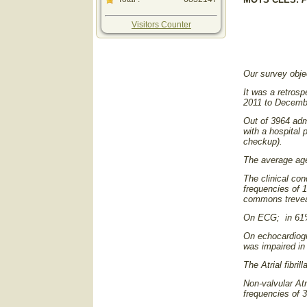
Visitors Counter
Our survey objec
It was a retrosp
2011 to Decemb
Out of 3964 admi
with a hospital 
checkup).
The average age
The clinical con
frequencies of 
commons trevea
On ECG; in 61% 
On echocardiogra
was impaired in
The Atrial fibri
Non-valvular At
frequencies of