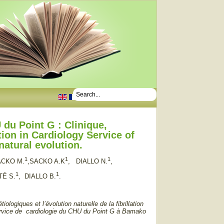
.
U du Point G : Clinique,
ation in Cardiology Service of
 natural evolution.
1
1
1
ACKO M.
,SACKO A.K
, DIALLO N.
,
1
1
TÉ S.
, DIALLO B.
.
ologiques et l’évolution naturelle de la fibrillation
 service de cardiologie du CHU du Point G à Bamako