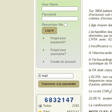
User Name
Sur 3964 patient
Password
d’inclusion soit
critères d’inclus
Remember Me
L’âge moyen dan
L’échantillon ét
dominées par la
Forgot your
L’HTA avec 51.4
password?
L’insuffisance 
Forgot your
A l’électrocardi
username?
A l’échocardiogr
Create an account
systolique du V
la FA était cla
L’AC/FA non val
fréquences respe
d’autres atteint
Le score CHA
2
22,85 % avaient
La cardioversio
Today
2292
Total :
6832147
MOTS CLES:
F