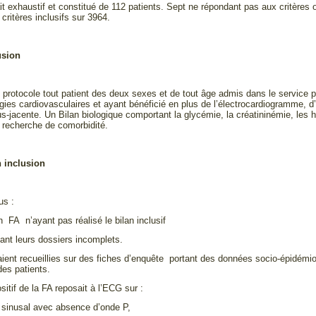
ait exhaustif et constitué de 112 patients. Sept ne répondant pas aux critères
critères inclusifs sur 3964.
usion
u protocole tout patient des deux sexes et de tout âge admis dans le service po
ogies cardiovasculaires et ayant bénéficié en plus de l’électrocardiogramme, 
us-jacente. Un Bilan biologique comportant la glycémie, la créatininémie, le
la recherche de comorbidité.
n inclusion
us :
n FA n’ayant pas réalisé le bilan inclusif
yant leurs dossiers incomplets.
ient recueillies sur des fiches d’enquête portant des données socio-épidémio
des patients.
sitif de la FA reposait à l’ECG sur :
 sinusal avec absence d’onde P,