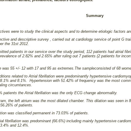
Summary
tives were to study the clinical aspects and to determine etiologic factors and n
ective and descriptive survey , carried out at cardiology service of point G 
er the 31st 2012.
tted patients in our service over the study period, 112 patients had atrial fibri
prevalence of 2.82% and 2.65% after ruling out 7 patients (2 patients for incompl
 was 55 +/- 12 with 17 and 95 as extremes.
The sampleconsisted of 68 wome
ditions related to Atrial fibrillation were predominantly hypertensive cardiomy
18.1% and 8.1%. Hypertension with 51.42% of frequency was the most common
ling circumtances.
patients the Atrial fibrillation was the only ECG change abnormality.
m, the left atrium was the most dilated chamber. This dilation was seen in 80
 56.26% of patients.
llation was classified permanent in 73.03% of patients.
rial fibrillation was predominant (66.6%) including mainly hypertensive cardi
 33.4% and 12.4%.