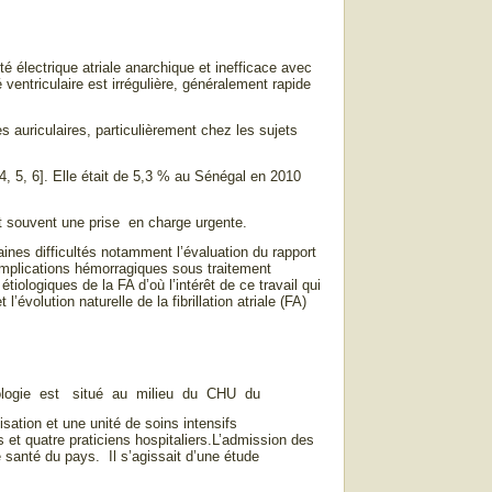
ité électrique atriale anarchique et inefficace avec
 ventriculaire est irrégulière, généralement rapide
s auriculaires, particulièrement chez les sujets
, 5, 6]. Elle était de 5,3 % au Sénégal en 2010
t souvent une prise en charge urgente.
aines difficultés notamment l’évaluation du rapport
complications hémorragiques sous traitement
iologiques de la FA d’où l’intérêt de ce travail qui
’évolution naturelle de la fibrillation atriale (FA)
ardiologie est situé au milieu du CHU du
isation et une unité de soins intensifs
 et quatre praticiens hospitaliers.L’admission des
e santé du pays. Il s’agissait d’une étude