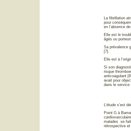
La fibrillation 
pour conséquence
en l’absence de 
Elle est le trou
âgés ou porteurs
Sa prévalence g
[7].
Elle est à l’or
Si son diagnosti
risque thromboe
anticoagulant [8
avait pour object
dans le service
L’étude s’est d
Point G à Bamako
cardiovasculaire
malades se fait 
rétrospective et