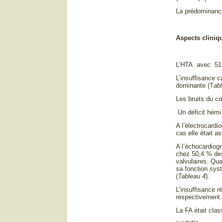
La prédominance
Aspects cliniq
L’HTA avec 51.4
L’insuffisance 
dominante (T
ab
Les bruits du cœ
Un déficit hémi 
A l’électrocard
cas elle était a
A l’échocardiogr
chez 50,4 % des 
valvulaires. Qua
sa fonction sys
(
Tableau 4
).
L’insuffisance 
respectivement.
La FA était cla