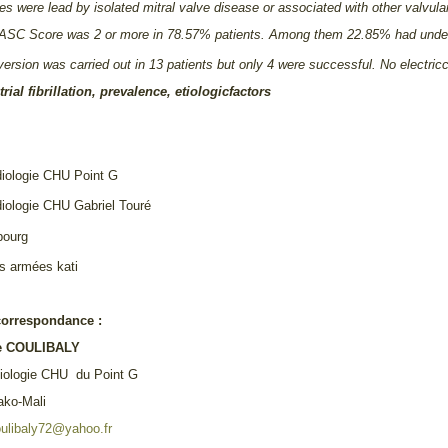
ies were lead by isolated mitral valve disease or associated with other valvul
ASC Score was 2 or more in 78.57% patients. Among them 22.85% had underg
ersion was carried out in 13 patients but only 4 were successful. No electric
trial fibrillation, prevalence, etiologicfactors
diologie CHU Point G
diologie CHU Gabriel Touré
bourg
es armées kati
correspondance :
e COULIBALY
diologie CHU du Point G
ko-Mali
oulibaly72@yahoo.fr