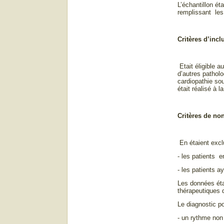
L’échantillon ét
remplissant les 
Critères d’incl
Etait éligible a
d’autres pathol
cardiopathie so
était réalisé à 
Critères de no
En étaient excl
- les patients e
- les patients a
Les données éta
thérapeutiques 
Le diagnostic po
- un rythme non