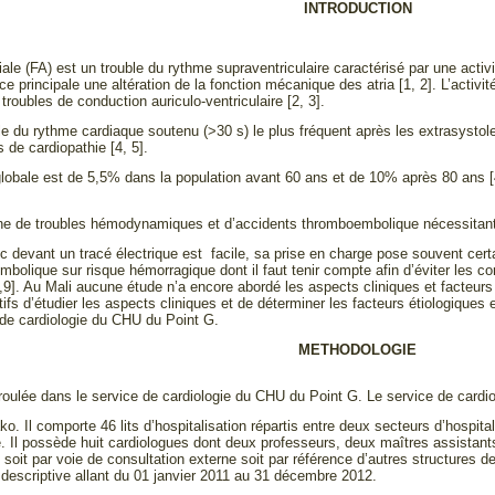
INTRODUCTION
atriale (FA) est un trouble du rythme supraventriculaire caractérisé par une activ
 principale une altération de la fonction mécanique des atria [1, 2]. L’activité
troubles de conduction auriculo-ventriculaire [2, 3].
ble du rythme cardiaque soutenu (>30 s) le plus fréquent après les extrasystole
 de cardiopathie [4, 5].
lobale est de 5,5% dans la population avant 60 ans et de 10% après 80 ans [4
igine de troubles hémodynamiques et d’accidents thromboembolique nécessitan
c devant un tracé électrique est facile, sa prise en charge pose souvent cert
mbolique sur risque hémorragique dont il faut tenir compte afin d’éviter les 
,9]. Au Mali aucune étude n’a encore abordé les aspects cliniques et facteurs ét
ifs d’étudier les aspects cliniques et de déterminer les facteurs étiologiques et l
 de cardiologie du CHU du Point G.
METHODOLOGIE
éroulée dans le service de cardiologie du CHU du Point G. Le service de c
. Il comporte 46 lits d’hospitalisation répartis entre deux secteurs d’hospital
. Il possède huit cardiologues dont deux professeurs, deux maîtres assistants
soit par voie de consultation externe soit par référence d’autres structures d
 descriptive allant du 01 janvier 2011 au 31 décembre 2012.