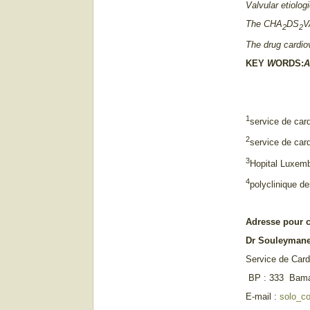
Valvular etiolog
The CHA
DS
V
2
2
The drug cardiov
KEY
W
ORDS:
A
1
service de car
2
service de car
3
Hopital Luxem
4
polyclinique d
Adresse pour 
Dr Souleyman
Service de Car
BP : 333 Bama
E-mail :
solo_c