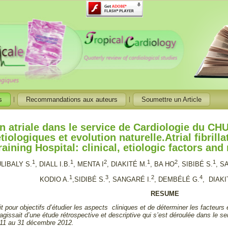
s
Recommandations aux auteurs
Soumettre un Article
ion atriale dans le service de Cardiologie du CH
tiologiques et evolution naturelle.Atrial fibrill
aining Hospital: clinical, etiologic factors and
1
1
2
1
2
1
LIBALY S.
, DIALL I.B.
, MENTA I
, DIAKITÉ M.
, BA HO
, SIBIBÉ S.
, S
1
3
2
4
KODIO A.
,SIDIBÉ S.
, SANGARÉ I.
, DEMBÉLÉ G.
, DIAKI
RESUME
t pour objectifs
d’étudier les aspects cliniques et de déterminer les facteurs éti
s’agissait d’une étude
rétrospective et descriptive qui s’est déroulée dans le
011 au 31 décembre 2012.