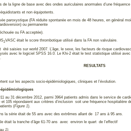
ns de la ligne de base avec des ondes auriculaires anormales d’une fréquence
quidistants et non équipotents.
ssée paroxystique (FA réduite spontanée en mois de 48 heures, en général moin
ardioversion) ou permanente
 échouée ou FA acceptée).
DS
VASC était le score thrombotique utilisé dans la FA non valvulaire.
2
été saisies sur world 2007. L’âge, le sexe, les facteurs de risque cardiovascu
sés avec le logiciel SPSS 16.0. Le Khi-2 était le test statistique utilisé avec 
.
RESULTATS
rtent sur les aspects socio-épidémiologiques, cliniques et l’évolution.
o-épidémiologiques
011 au 31 décembre 2012, parmi 3964 patients admis dans le service de card
iale et 105 répondaient aux critères d’inclusion soit une fréquence hospitalière d
atients (
Figure 1
).
s la série était de 55 ans avec des extrêmes allant de 17 ans à 95 ans.
e était la tranche d’âge 61-70 ans avec environ le quart de l’effectif
au 1)
.