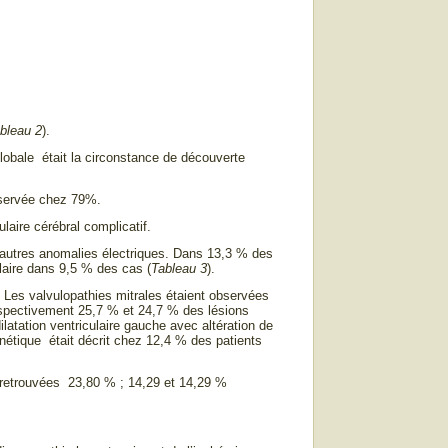
bleau 2
).
obale était la circonstance de découverte
observée chez 79%.
laire cérébral complicatif.
 d’autres anomalies électriques. Dans 13,3 % des
ulaire dans 9,5 % des cas (
Tableau 3
).
s. Les valvulopathies mitrales étaient observées
 respectivement 25,7 % et 24,7 % des lésions
ilatation ventriculaire gauche avec altération de
nétique était décrit chez 12,4 % des patients
s retrouvées 23,80 % ; 14,29 et 14,29 %