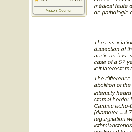
médical faute d
Visitors Counter
de pathologie 
The association
dissection of t
aortic arch is 
case of a 57 ye
left lateroster
The difference 
abolition of th
intensity heard
sternal border 
Cardiac echo-D
(diameter = 4.7 
regurgitation w
isthmianstenos
confirmed the c