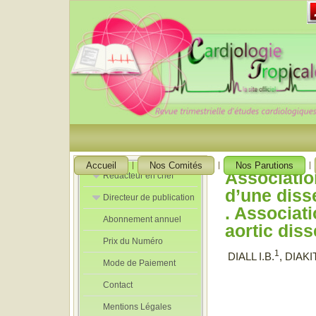
Accueil
Nos Comités
Nos Parutions
Associatio
Rédacteur en chef
d’une diss
Directeur de publication
Rédacteurs en
. Associat
Chef Adjoint
Abonnement annuel
Directeur de
aortic diss
publication
Prix du Numéro
adjoint
1
DIALL I.B.
, DIAKI
Mode de Paiement
Contact
Mentions Légales