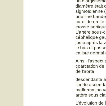
un élargisseme
diamètre était 
sigmoïdienne 
une fine bande
carotide droite
crosse aortiqu
L’artère sous-c
céphalique gau
juste après la 
le bas et passe
calibre normal (
Ainsi, l’aspec
coarctation de 
de l’aorte
descendante av
l’aorte ascend
malformation v
artère sous cl
L’évolution de 