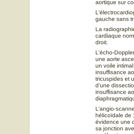
aortique sur co
L’électrocardio
gauche sans tro
La radiographi
cardiaque norm
droit.
L’écho-Doppler
une aorte asce
un voile intim
insuffisance ao
tricuspides et 
d’une dissecti
insuffisance a
diaphragmatiq
L’angio-scanne
hélicoïdale de
évidence une di
sa jonction ave