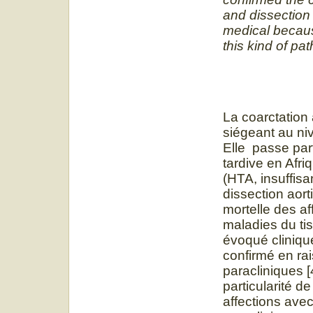
and dissection
medical because
this kind of pa
La coarctation
siégeant au niv
Elle passe par
tardive en Afr
(HTA, insuffisa
dissection aor
mortelle des af
maladies du tis
évoqué cliniqu
confirmé en ra
paracliniques [
particularité 
affections avec