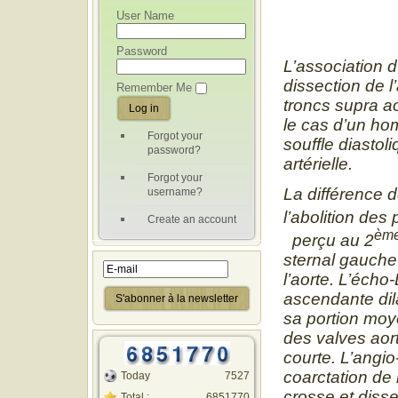
User Name
Password
L’association d
dissection de 
Remember Me
troncs supra a
le cas d’un ho
Forgot your
souffle diastol
password?
artérielle.
Forgot your
La différence 
username?
l’abolition des
Create an account
èm
perçu au 2
sternal gauche 
l’aorte. L’éch
ascendante dil
sa portion moy
des valves aor
courte. L’angi
coarctation de 
Today
7527
crosse et disse
Total :
6851770