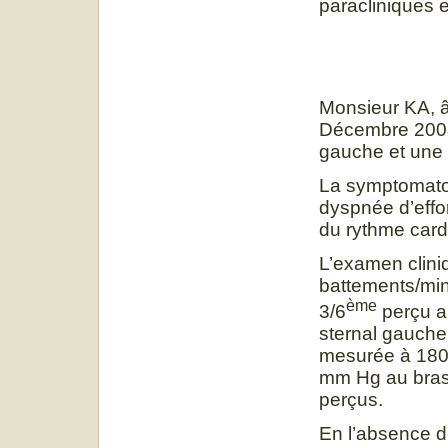
paracliniques e
Monsieur KA, â
Décembre 2008 
gauche et une
La symptomatol
dyspnée d’effor
du rythme card
L’examen clini
battements/min,
ème
3/6
perçu a
sternal gauche 
mesurée à 18
mm Hg au bras
perçus.
En l’absence de