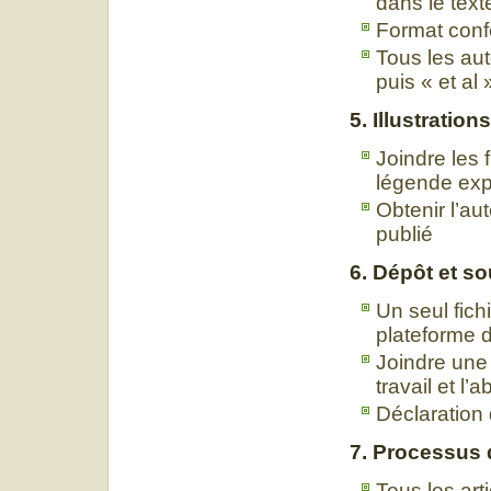
dans le text
Format conf
Tous les aut
puis « et al 
5. Illustration
Joindre les 
légende expl
Obtenir l’au
publié
6. Dépôt et s
Un seul fichi
plateforme 
Joindre une 
travail et l
Déclaration 
7. Processus 
Tous les art