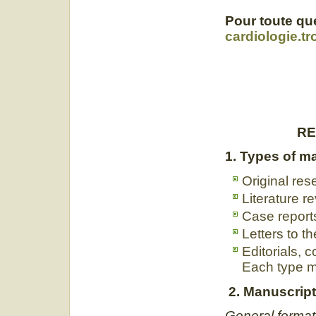
Pour toute que
cardiologie.t
RE
1. Types of m
Original res
Literature r
Case report
Letters to th
Editorials,
Each type mu
2. Manuscript
General format