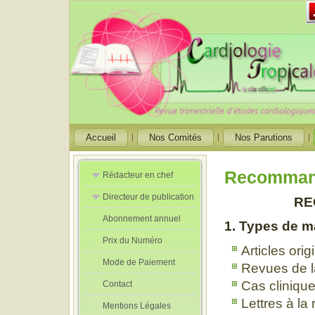
Accueil
Nos Comités
Nos Parutions
Recommand
Rédacteur en chef
Directeur de publication
Rédacteurs en
RE
Chef Adjoint
Abonnement annuel
Directeur de
1. Types de m
publication
Prix du Numéro
adjoint
Articles ori
Mode de Paiement
Revues de la
Cas cliniqu
Contact
Lettres à la
Mentions Légales