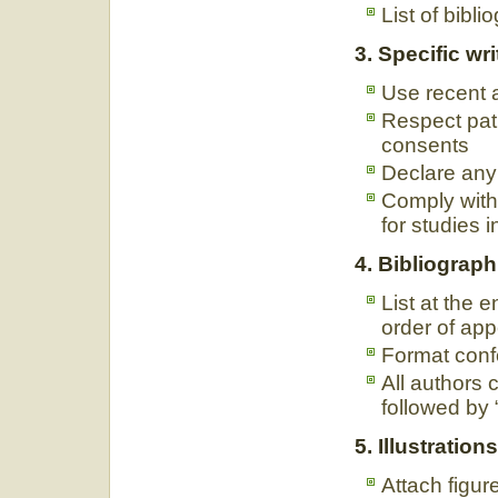
List of bibl
3. Specific wri
Use recent a
Respect pati
consents
Declare any 
Comply with 
for studies 
4. Bibliograph
List at the 
order of app
Format conf
All authors c
followed by “
5. Illustration
Attach figure