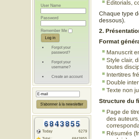
Editorials,
User Name
Chaque type doi
Password
dessous).
2. Présentati
Remember Me
Format génér
Forgot your
Manuscrit en
password?
Style clair,
Forgot your
toutes disci
username?
Intertitres 
Create an account
Double inte
Texte non jus
Structure du f
Page de titre
des auteurs
corresponda
Today
6279
Résumés (fra
Total :
6843855