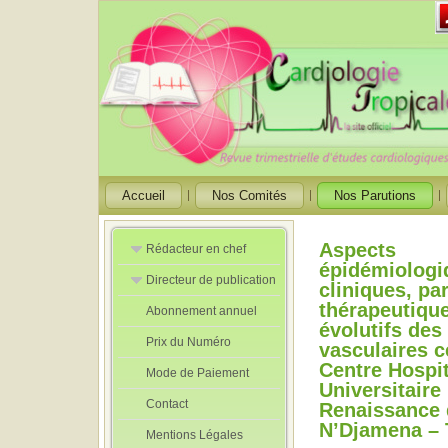
Accueil
Nos Comités
Nos Parutions
Aspects
Rédacteur en chef
épidémiologi
Directeur de publication
Rédacteurs en
cliniques, pa
Chef Adjoint
thérapeutique
Abonnement annuel
Directeur de
évolutifs des
publication
Prix du Numéro
adjoint
vasculaires 
Centre Hospit
Mode de Paiement
Universitaire 
Contact
Renaissance 
N’Djamena – 
Mentions Légales