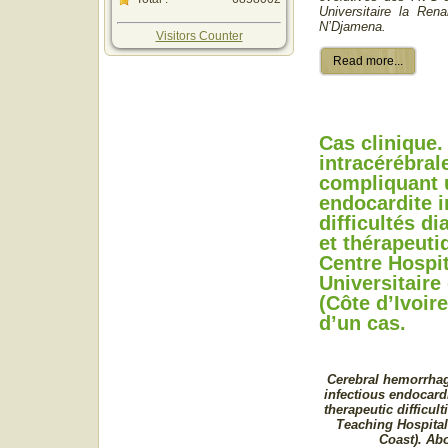
Universitaire la Ren
N’Djamena.
Visitors Counter
Read more...
Cas clinique
intracérébral
compliquant 
endocardite i
difficultés d
et thérapeuti
Centre Hospit
Universitaire
(Côte d’Ivoir
d’un cas.
Cerebral hemorrhag
infectious endocardi
therapeutic difficult
Teaching Hospital
Coast). Abo