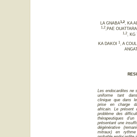
1,2
LA GNABA
, KA 
1,2
,PAE OUATTAR
1,2
, KG
1
KA DAKOI
, A COU
ANGA
RES
Les endocardites ne 
uniforme tant dans
clinique que dans le
prise en charge d
africain. Le présent 
problème des difficul
thérapeutiques d’un
présentant une insuffi
dégénérative (remani
mitraux) en rythm
probable endocardite i