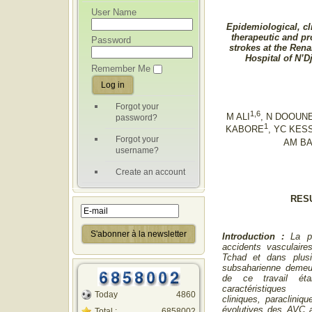
User Name
Epidemiological, cli
therapeutic and pr
Password
strokes at the Rena
Hospital of N’
Remember Me
Forgot your
1,6
M ALI
, N DOOUN
password?
1
KABORE
, YC KES
Forgot your
AM B
username?
Create an account
RES
Introduction :
La p
accidents vasculaire
Tchad et dans plusi
subsaharienne demeur
de ce travail éta
caractéristiques 
Today
4860
cliniques, paracliniqu
évolutives des AVC a
Total :
6858002