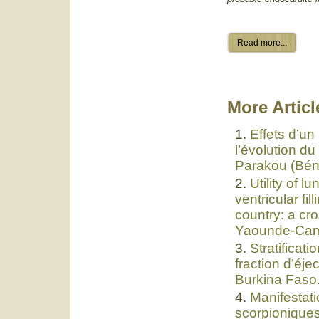
Read more...
More Article
Effets d’u
l’évolution du
Parakou (Bén
Utility of l
ventricular fi
country: a cr
Yaounde-Cam
Stratificat
fraction d’éje
Burkina Faso
Manifestat
scorpioniques