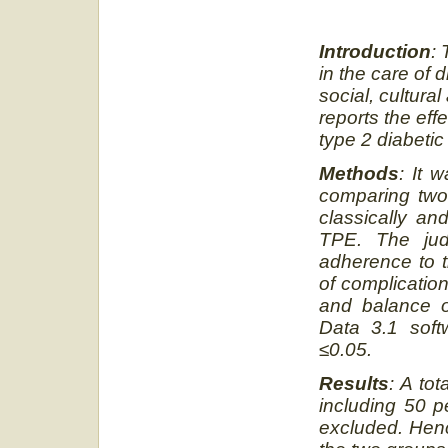
Introduction
: 
in the care of 
social, cultura
reports the ef
type 2 diabetic
Methods
: It 
comparing two
classically a
TPE. The jud
adherence to t
of complication
and balance o
Data 3.1 soft
≤0.05.
Results
: A tot
including 50 p
excluded. Henc