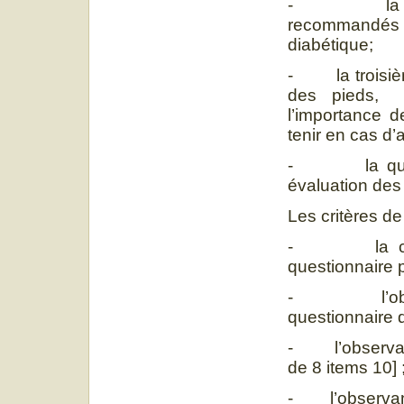
- la deuxi
recommandés et
diabétique;
- la troisième
des pieds, l
l’importance d
tenir en cas d’
- la quatri
évaluation des
Les critères de
- la connai
questionnaire pr
- l’observ
questionnaire d
- l’observanc
de 8 items 10] 
- l’observance