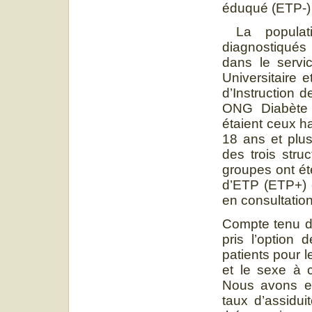
éduqué (ETP-)
La populatio
diagnostiqués
dans le servi
Universitaire 
d’Instruction 
ONG Diabète B
étaient ceux h
18 ans et plus
des trois stru
groupes ont ét
d’ETP (ETP+) e
en consultatio
Compte tenu d
pris l’option 
patients pour 
et le sexe à c
Nous avons ex
taux d’assidu