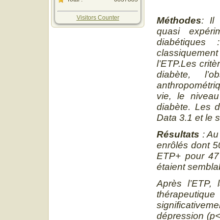
Visitors Counter
Méthodes
: Il
quasi expér
diabétiques
classiquemen
l’ETP.Les crit
diabète, l’o
anthropométriq
vie, le niveau
diabète. Les d
Data 3.1 et le s
Résultats
: Au
enrôlés dont 5
ETP+ pour 47 
étaient semblab
Après l’ETP, 
thérapeutiqu
significativeme
dépression (p