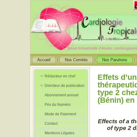
Accueil
Nos Comités
Nos Parutions
Effets d’u
Rédacteur en chef
thérapeuti
Directeur de publication
Rédacteurs en
type 2 che
Chef Adjoint
Abonnement annuel
Directeur de
(Bénin) en
publication
Prix du Numéro
adjoint
Mode de Paiement
Effects of a 
Contact
of type 2 
Mentions Légales