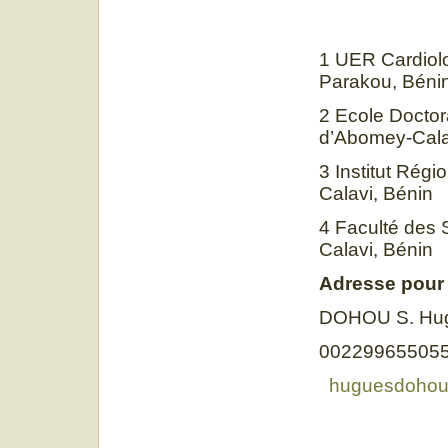
1 UER Cardiolo
Parakou, B
2 Ecole Doctor
d’Abomey-Cala
3 Institut Rég
Calavi, Bénin
4 Faculté des 
Calavi, Bénin
Adresse pour
DOHOU S. Hu
002299655055
huguesdohou