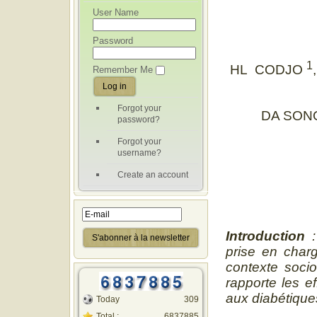
User Name
Password
1
HL CODJO
Remember Me
Forgot your
DA SO
password?
Forgot your
username?
Create an account
Introduction
prise en char
contexte socio
rapporte les 
aux diabétique
Today
309
Total :
6837885