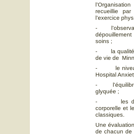
l’Organisatio
recueillie pa
l’exercice phys
- l’observance
dépouillement 
soins ;
- la qualité d
de vie de Minn
- le niveau d
Hospital Anxie
- l’équilibre 
glyquée ;
- les donné
corporelle et 
classiques.
Une évaluation 
de chacun de c