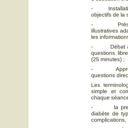
- Installation
objectifs de la
- Présentat
illustratives 
les information
- Débat anim
questions libr
(25 minutes) ;
- Appréciat
questions direc
Les terminolo
simple et co
chaque séance
- la premièr
diabète de typ
complications, 