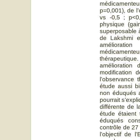
médicamenteus
p=0,001), de l
vs -0,5 ; p<0
physique (gai
superposable à
de Lakshmi 
amélioratio
médicamenteu
thérapeutiqu
amélioration
modification 
l’observance t
étude aussi b
non éduqués ap
pourrait s’expl
différente de l
étude étaient
éduqués cons
contrôle de 27
l’objectif de 