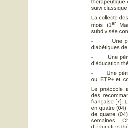
thérapeutique
suivi classique
La collecte de
er
mois (1
Mars
subdivisée com
- Une périod
diabétiques de 
- Une périod
d’éducation th
- Une période
ou ETP+ et co
Le protocole a
des recommand
française [7].
en quatre (04)
de quatre (04
semaines. C
d’éducation thé