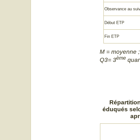
Observance au suiv
Début ETP
Fin ETP
M = moyenne ; 
ème
Q3= 3
quart
Répartitio
éduqués selon
apr