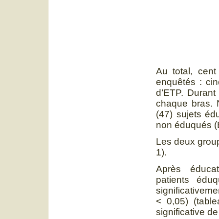
Au total, cent
enquêtés : cin
d’ETP. Durant 
chaque bras. 
(47) sujets éd
non éduqués (ET
Les deux group
1).
Après éducat
patients édu
significativem
< 0,05) (table
significative d