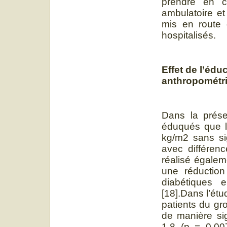
prendre en c
ambulatoire et
mis en route d
hospitalisés.
Effet de l’édu
anthropométr
Dans la prése
éduqués que l’
kg/m2 sans sig
avec différenc
réalisé égale
une réduction
diabétiques e
[18].Dans l’ét
patients du gr
de manière si
1,8 (p = 0,007