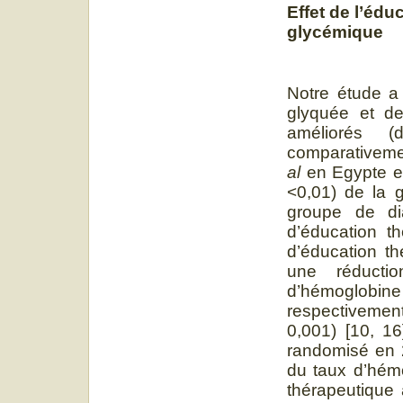
Effet de l’édu
glycémique
Notre étude a
glyquée et de
améliorés (
comparativemen
al
en Egypte en 
<0,01) de la 
groupe de di
d’éducation t
d’éducation t
une réducti
d’hémoglobin
respectivement
0,001) [10, 1
randomisé en 
du taux d’hémo
thérapeutique 