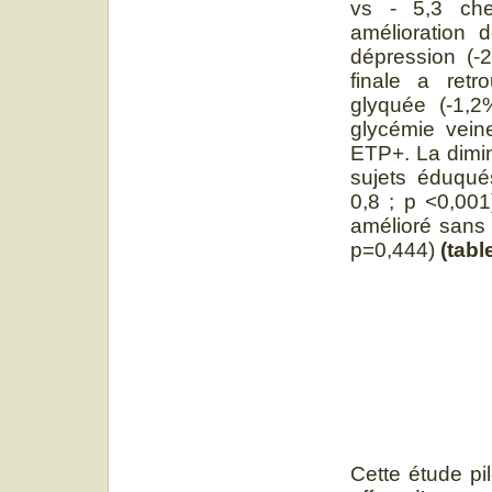
vs - 5,3 ch
amélioration 
dépression (-2
finale a ret
glyquée (-1,2
glycémie vein
ETP+. La diminu
sujets éduqué
0,8 ; p <0,001
amélioré sans a
p=0,444)
(tabl
Cette étude pi