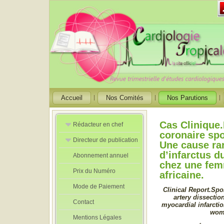
Accueil
Nos Comités
Nos Parutions
Cas Clinique.
Rédacteur en chef
coronaire sp
Directeur de publication
Rédacteurs en
Une cause ra
Chef Adjoint
d’infarctus 
Abonnement annuel
Directeur de
chez une fem
publication
Prix du Numéro
adjoint
africaine.
Mode de Paiement
Clinical Report.Sp
artery dissection
Contact
myocardial infarctio
wom
Mentions Légales