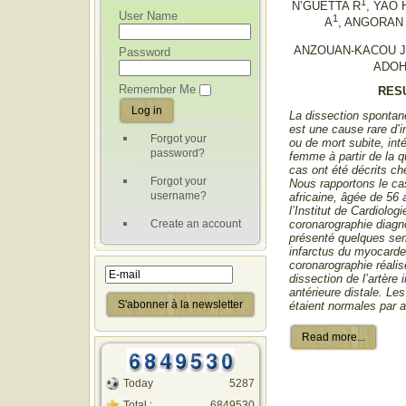
1
N’GUETTA R
, YAO 
User Name
1
A
, ANGORAN 
ANZOUAN-KACOU 
Password
ADOH
Remember Me
RES
La dissection spontan
est une cause rare d’
Forgot your
ou de mort subite, int
password?
femme à partir de la 
cas ont été décrits che
Forgot your
Nous rapportons le cas
username?
africaine, âgée de 56
l’Institut de Cardiolog
Create an account
coronarographie diagno
présenté quelques sem
infarctus du myocarde 
coronarographie réalis
dissection de l’artère i
antérieure distale. Le
étaient normales par ai
Read more...
Today
5287
Total :
6849530