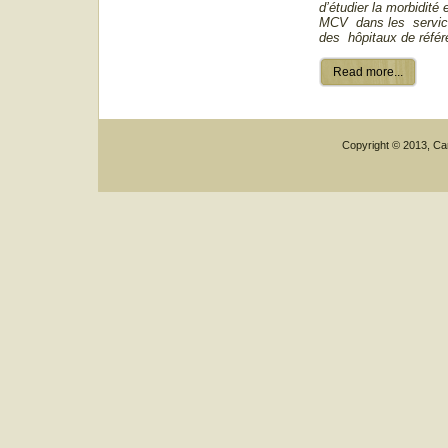
d’étudier la morbidité 
MCV dans les service
des hôpitaux de réfé
Read more...
Copyright © 2013, Car