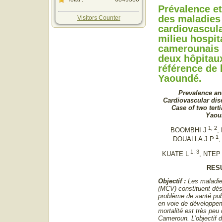
Prévalence et
des maladies
Visitors Counter
cardiovascula
milieu hospit
camerounais 
deux hôpitau
référence de l
Yaoundé.
Prevalence and
Cardiovascular dis
Case of two terti
Yaou
1, 2
BOOMBHI J
,
1
DOUALLA J P
1, 3
KUATE L
, NTEP
RES
Objectif :
Les maladie
(MCV) constituent dés
problème de santé pu
en voie de développem
mortalité est très pe
Cameroun. L’objectif d