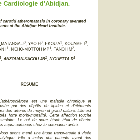
de Cardiologie d’Abidjan.
 carotid atheromatosis in coronary averated
ients at the Abidjan Heart Institute.
3
3
3
3
MATANGA J
, YAO H
, EKOU A
, KOUAME I
,
1
1
2
N I
, N'CHO-MOTTOH MP
, TANOH M
,
2
1
3
, ANZOUAN-KACOU JB
, N'GUETTA R
.
RESUME
athérosclérose est une maladie chronique et
érisée par des dépôts de lipides et d’éléments
roi des artères de moyen et grand calibre. Elle est
 très forte morbi-mortalité. Cette affection touche
sculaire. Le but de notre étude était de décrire
ncs supra-aortiques chez le coronarien avéré.
Nous avons mené une étude transversale à visée
nalytique. Elle a inclus des patients
ayant des