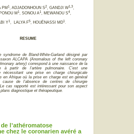
1
2
1,3
A PM
, ADJADONHOUN S
, GANDJI W
,
1
1
4
PONOU M
, SONOU A
, MEWANOU S
,
1
5
1
BI Y
, LALYA F
, HOUÉNASSI MD
.
RESUME
 syndrome de Bland-White-Garland désigné par
-saxon ALCAPA (Anomalous of the left coronary
ulmonary artery) correspond à une naissance de la
e à partir de l’artère pulmonaire. C’est une
e nécessitant une prise en charge chirurgicale
te en Afrique où la prise en charge est en général
à cause de l’absence de centres de chirurgie
 Le cas rapporté est intéressant pour son aspect
 plans diagnostique et thérapeutique.
 de l’athéromatose
ne chez le coronarien avéré a