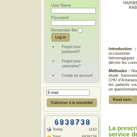
HARIB
User Name
RAB
Password
Remember Me
Forgot your
Introduction 
password?
occasionner 
hémorragiques r
Forgot your
décrire les con
username?
Méthodes :
Nou
étude transver
Create an account
CHU d’Antanana
les patients s
un questionnair
Read more...
La prescr
Today
1162
service d
Total :
6838738