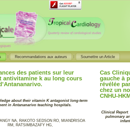
s
Recommandations aux auteurs
Soumettre un Article
nces des patients sur leur
Cas Cliniq
t antivitamine k au long cours
gauche à p
d’Antananarivo.
révélée pa
chez un no
CNHU-HKM,
ledge about their vitamin K antagonist long-term
ment in Antananarivo teaching hospitals
.
Clinical Report
.
pulmonary art
ANGY NA, RAKOTO SEDSON RO, MIANDRISOA
infan
RM, RATSIMBAZAFY HG,