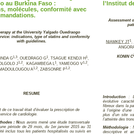
o au Burkina Faso :
l’Institut 
ns, molécules, conformité avec
mmandations.
Assessment of
pat
therapy at the University Yalgado Ouedraogo
vice: indications, type of statins and conformity
1
with guidelines.
NIAMKEY JT
,
ANGORA
KONIN C
1,3
1
1
KINDA G
, OUEDRAGO G
, TSAGUE KENDJI H
,
1,2
1
1,2
KOLGOLO J
, KAGAMBEGA L
, YAMEOGO V
,
1,2
1,2
MADOULOUGOU A
, ZABSONRE P
.
RESUME
Introduction
: L’
évolutive caract
fibreux dans la pa
t de ce travail était d’évaluer la prescription de
à l’origine d’une
service de cardiologie.
plus d’un site va
l’atteinte des tro
thodes : N
ous avons mené une étude transversale
 une période de 29 mois, du 1er janvier 2015 au 31
Méthodologie
: 
té inclus tous les patients hospitalisés ou suivis en
descriptive et a