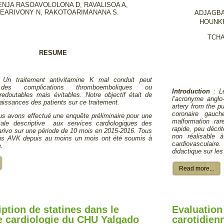
ENJA RASOAVOLOLONA D, RAVALISOA A,
EARIVONY N, RAKOTOARIMANANA S.
ADJAGB
HOUNK
TCHA
RESUME
:
Un traitement antivitamine K mal conduit peut
des
complications thromboemboliques ou
Introduction
: Le
edoutables mais évitables. Notre objectif était de
l’acronyme anglo
naissances des patients sur ce traitement.
artery from the p
coronaire gauch
s avons effectué une enquête préliminaire pour une
malformation rar
sale descriptive aux services cardiologiques des
rapide, peu décri
rivo sur une période de 10 mois en 2015-2016. Tous
non réalisable 
ous AVK depuis au moins un mois ont été soumis à
cardiovasculaire.
e.
didactique sur les
Read more...
iption de statines dans le
Evaluation
e cardiologie du CHU Yalgado
carotidien