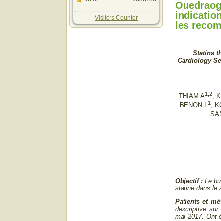
Ouedraog
indicatio
Visitors Counter
les reco
Statins 
Cardiology Ser
1,2
THIAM A
, 
1
BENON L
, 
SA
Objectif :
Le bu
statine dans le 
Patients et mé
descriptive sur
mai 2017. Ont é