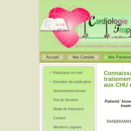
Accueil
Nos Comités
Nos Parution
Connaissa
Rédacteur en chef
traitemen
Directeur de publication
Rédacteurs en
aux CHU 
Chef Adjoint
Abonnement annuel
Directeur de
publication
Prix du Numéro
adjoint
Patients’ know
treat
Mode de Paiement
Contact
RANDRIAMIH
Mentions Légales