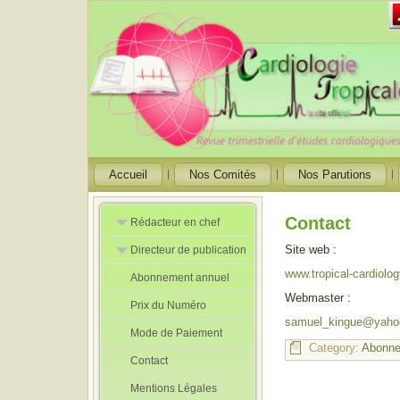
Accueil
Nos Comités
Nos Parutions
Contact
Rédacteur en chef
Site web :
Directeur de publication
Rédacteurs en
Chef Adjoint
www.tropical-cardiolo
Abonnement annuel
Directeur de
publication
Webmaster :
Prix du Numéro
adjoint
samuel_kingue@yahoo
Mode de Paiement
Category:
Abonn
Contact
Mentions Légales