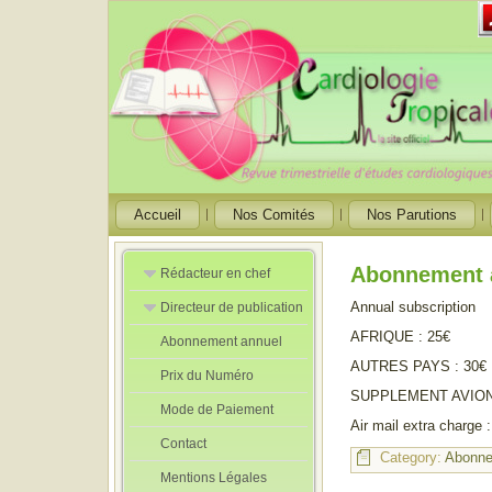
Accueil
Nos Comités
Nos Parutions
Abonnement 
Rédacteur en chef
Annual subscription
Directeur de publication
Rédacteurs en
Chef Adjoint
AFRIQUE : 25€
Abonnement annuel
Directeur de
publication
AUTRES PAYS : 30€
Prix du Numéro
adjoint
SUPPLEMENT AVION :
Mode de Paiement
Air mail extra charge 
Contact
Category:
Abonn
Mentions Légales