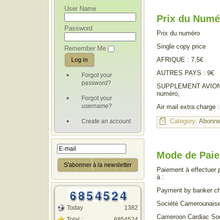
User Name
Prix du Numé
Password
Prix du numéro
Single copy price
Remember Me
AFRIQUE : 7,5€
AUTRES PAYS : 9€
Forgot your
password?
SUPPLEMENT AVION 
numéro,
Forgot your
username?
Air mail extra charge 
Category:
Abonn
Create an account
Mode de Pai
Paiement à effectuer 
à :
Payment by banker ch
Société Camerounaise
Today
1382
Cameroon Cardiac So
Total :
6854524