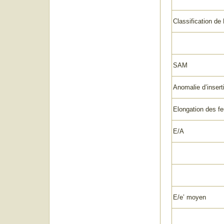
Classification 
SAM
Anomalie d’inserti
Elongation des feu
E/A
E/e’ moyen