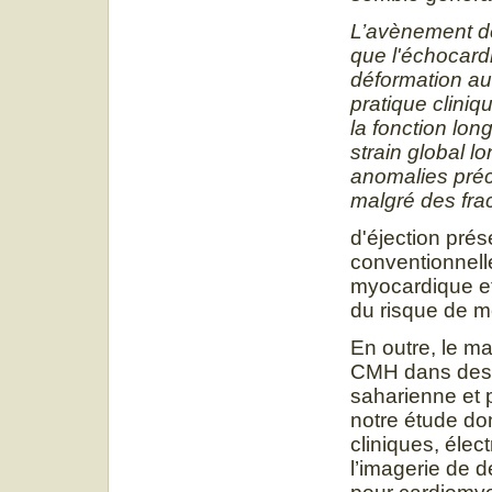
L’avènement de
que l'échocard
déformation au
pratique cliniq
la fonction lon
strain global l
anomalies préc
malgré des fra
d'éjection pré
conventionnell
myocardique et 
du risque de m
En outre, le m
CMH dans des p
saharienne et 
notre étude dont
cliniques, éle
l’imagerie de d