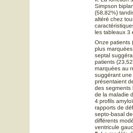
Simpson biplan
(58,82%) tandis
altéré chez tou
caractéristiqu
les tableaux 3 
Onze patients 
plus marquées a
septal suggér
patients (23,5
marquées au n
suggérant une 
présentaient d
des segments la
de la maladie d
4 profils amyloï
rapports de déf
septo-basal de 
différents modè
ventricule gau