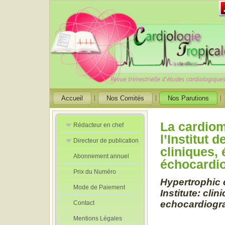
Accueil
Nos Comités
Nos Parutions
La cardiom
Rédacteur en chef
l’Institut 
Directeur de publication
Rédacteurs en
cliniques,
Chef Adjoint
Abonnement annuel
Directeur de
échocardi
publication
Prix du Numéro
adjoint
Hypertrophic 
Mode de Paiement
Institute: cli
echocardiogr
Contact
Mentions Légales