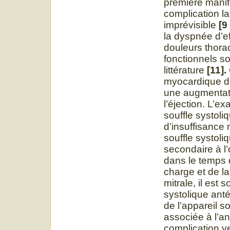
première manife
complication la
imprévisible
[9
la dyspnée d’ef
douleurs thora
fonctionnels s
littérature
[11].
myocardique d
une augmentatio
l’éjection. L’e
souffle systoli
d’insuffisance
souffle systoli
secondaire à l’o
dans le temps 
charge et de la
mitrale, il es
systolique anté
de l’appareil s
associée à l’a
complication v