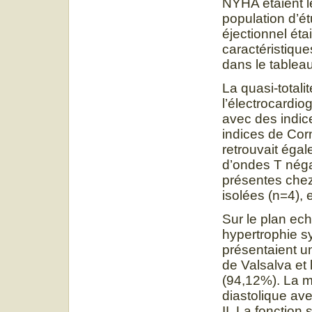
NYHA étaient l
population d’ét
éjectionnel éta
caractéristiqu
dans le tableau
La quasi-totali
l’électrocardi
avec des indic
indices de Cor
retrouvait égal
d’ondes T négat
présentes chez
isolées (n=4),
Sur le plan ec
hypertrophie sy
présentaient u
de Valsalva et 
(94,12%). La m
diastolique ave
II. La fonctio