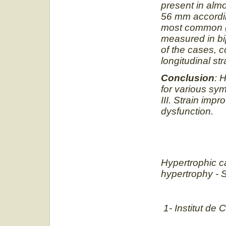
present in alm
56 mm accordi
most common (94
measured in bi
of the cases, co
longitudinal str
Conclusion
: 
for various s
III. Strain imp
dysfunction.
Hypertrophic ca
hypertrophy - S
1- Institut de 