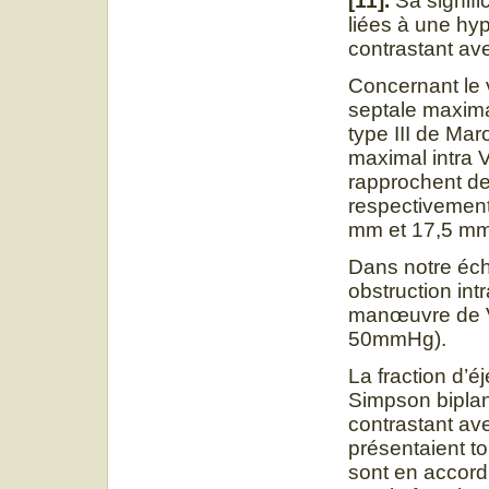
[11].
Sa signifi
liées à une hy
contrastant ave
Concernant le 
septale maxima
type III de Ma
maximal intra 
rapprochent de
respectivement
mm et 17,5 m
Dans notre éch
obstruction int
manœuvre de Va
50mmHg).
La fraction d’
Simpson biplan
contrastant ave
présentaient to
sont en accord 