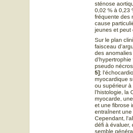
sténose aortiq
0,02 % à 0,23
fréquente des 
cause particul
jeunes et peut 
Sur le plan cli
faisceau d’arg
des anomalies 
d’hypertrophie
pseudo nécrose
5]
; l’échocard
myocardique su
ou supérieur à 
l’histologie, l
myocarde, une 
et une fibrose i
entraînent une 
Cependant, l'al
défi à évaluer,
semble généra