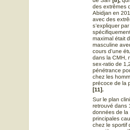
de Sarr
[8],
qui
des extrêmes 
Abidjan en 201
avec des extrê
s’expliquer par
spécifiquement
maximal était 
masculine avec
cours d’une étu
dans la CMH, 
sex-ratio de 1
pénétrance po
chez les homme
précoce de la 
[11].
Sur le plan cli
retrouvé dans 
données de la l
principales ca
chez le sportif