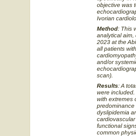
objective was t
echocardiograph
Ivorian cardiol
Method
: This 
analytical aim
2023 at the Abi
all patients w
cardiomyopathy
and/or systemi
echocardiograp
scan).
Results
: A tot
were included.
with extremes 
predominance o
dyslipidemia 
cardiovascular 
functional sig
common physica