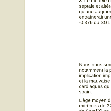
3
. Le modèle d
septale et alt
qu’une augment
entraînerait un
-0.379 du SGL 
Nous nous somm
notamment la pe
implication impo
et la mauvaise
cardiaques qui 
strain.
L’âge moyen de
extrêmes de 32 