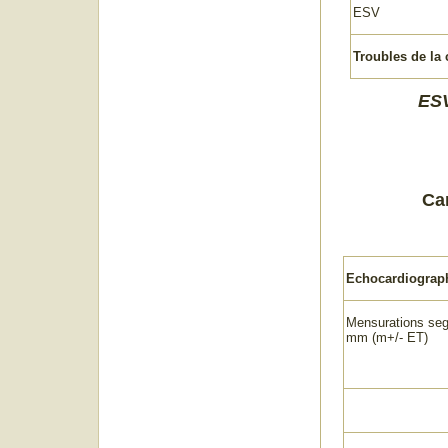
ESV
Troubles de la
ES
Ca
Echocardiograp
Mensurations se
mm (m+/- ET)