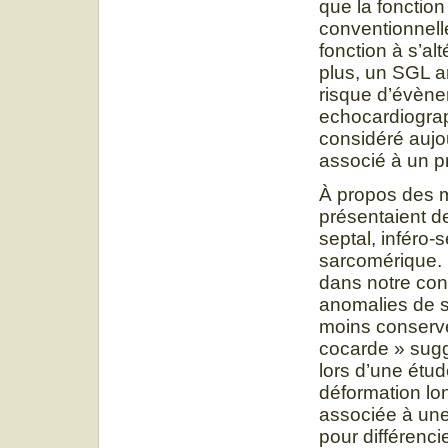
que la fonctio
conventionnell
fonction à s’alt
plus, un SGL an
risque d’évène
echocardiograp
considéré auj
associé à un pr
À propos des m
présentaient d
septal, inféro
sarcomérique. C
dans notre con
anomalies de s
moins conservé
cocarde » sug
lors d’une étu
déformation lon
associée à une 
pour différenc