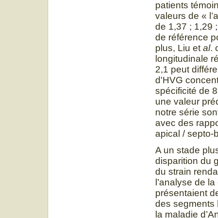
patients témoi
valeurs de « l’
de 1,37 ; 1,29 
de référence p
plus, Liu et
al
.
longitudinale r
2,1 peut diffé
d'HVG concentr
spécificité de 
une valeur pré
notre série so
avec des rappo
apical / septo-b
A un stade plu
disparition du 
du strain renda
l’analyse de la
présentaient d
des segments la
la maladie d’An