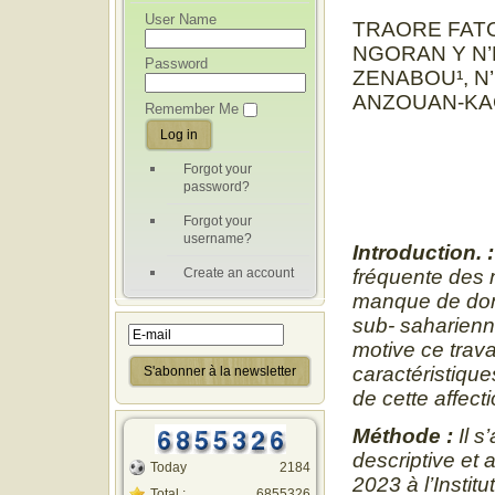
User Name
TRAORE FATO
NGORAN Y N’
Password
ZENABOU¹, N
ANZOUAN-KAC
Remember Me
Forgot your
password?
Forgot your
username?
Introduction. 
Create an account
fréquente des 
manque de donn
sub- saharienn
motive ce travai
caractéristique
de cette affect
Méthode :
Il s
descriptive et
Today
2184
2023 à l’Instit
Total :
6855326