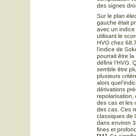
des signes droi
Sur le plan éle
gauche était pr
avec un indic
utilisant le sc
HVG chez 68,7%
l’indice de Sok
pourrait être l
définir l’HVG. 
semble être pl
plusieurs critè
alors quel’indi
dérivations pr
repolarisation
des cas et les
des cas. Ces r
classiques de l
dans environ 3
fines et profond