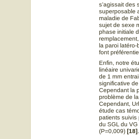
s’agissait des 
superposable a
maladie de Fab
sujet de sexe 
phase initiale 
remplacement, 
la paroi latéro
font préférenti
Enfin, notre é
linéaire univar
de 1 mm entrai
significative 
Cependant la pe
problème de la 
Cependant, Ur
étude cas témo
patients suivis
du SGL du VG 
(P=0,009)
[18]
.