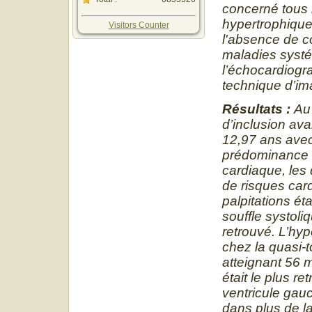
concerné tous 
hypertrophiqu
Visitors Counter
l'absence de c
maladies syst
l’échocardiogr
technique d’im
Résultats :
Au 
d’inclusion ava
12,97 ans avec
prédominance m
cardiaque, les 
de risques card
palpitations ét
souffle systoli
retrouvé. L’hyp
chez la quasi-
atteignant 56
était le plus r
ventricule gau
dans plus de la