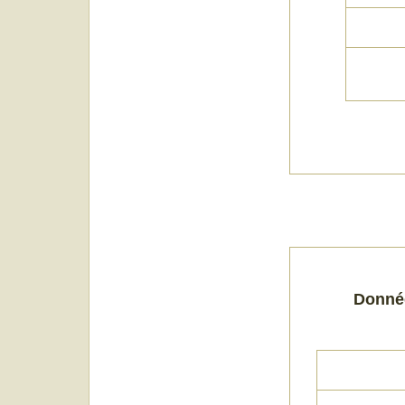
I
Donnée