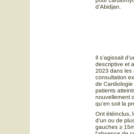
pour cardiomyop
d’Abidjan.
Il s’agissait d
descriptive et
2023 dans les 
consultation ex
de Cardiologie 
patients attei
nouvellement d
qu’en soit la 
Ont étéinclus, 
d’un ou de plu
gauches ≥ 15m
l'absence de c