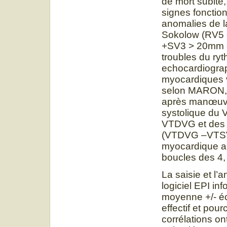
de mort subite,
signes fonction
anomalies de la
Sokolow (RV5 
+SV3 > 20mm c
troubles du ryt
echocardiogra
myocardiques ve
selon MARON, l
après manœuvre
systolique du 
VTDVG et des 
(VTDVG –VTSVG
myocardique au
boucles des 4, 
La saisie et l’
logiciel EPI in
moyenne +/- éca
effectif et pou
corrélations ont