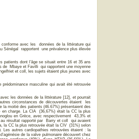
 conforme avec les données de la littérature qui
. au Sénégal rapportent une prévalence plus élevée
patients dont l’âge se situait entre 16 et 35 ans
ies de Mbaye et Favilli qui rapportent une moyenne
elfriet et coll, les sujets étaient plus jeunes avec
e prédominance masculine qui avait été retrouvée
ec les données de la littérature [12], et pourrait
autres circonstances de découvertes étaient les
de la moitié des patients (46.67%) présentaient des
se en charge. La CIA (36,67%) était la CC la plus
annoglou en Grèce, avec respectivement 43,3% et
u résultat rapporté par Barry et coll qui avaient
, la CC la plus retrouvée était la CIV (31%) selon
 Les autres cardiopathies retrouvées étaient : la
s d’agénésie de la valve pulmonaire découvert chez