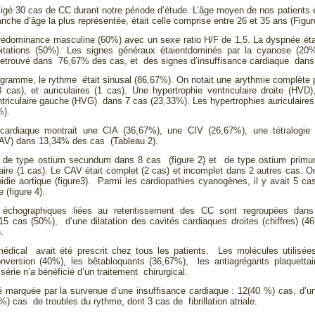
igé 30 cas de CC durant notre période d’étude. L’âge moyen de nos patients 
anche d’âge la plus représentée, était celle comprise entre 26 et 35 ans (Figur
rédominance masculine (60%) avec un sexe ratio H/F de 1,5. La dyspnée était
pitations (50%). Les signes généraux étaientdominés par la cyanose (20%
 retrouvé dans 76,67% des cas, et des signes d’insuffisance cardiaque dan
ogramme, le rythme était sinusal (86,67%). On notait une arythmie complète par
(3 cas), et auriculaires (1 cas). Une hypertrophie ventriculaire droite (HV
ntriculaire gauche (HVG) dans 7 cas (23,33%). Les hypertrophies auriculaires
%).
 cardiaque montrait une CIA (36,67%), une CIV (26,67%), une tétralogie 
CAV) dans 13,34% des cas (Tableau 2).
t de type ostium secundum dans 8 cas (figure 2) et de type ostium primu
aire (1 cas). Le CAV était complet (2 cas) et incomplet dans 2 autres cas. On
idie aortique (figure3). Parmi les cardiopathies cyanogènes, il y avait 5 cas
 (figure 4).
échographiques liées au retentissement des CC sont regroupées dans l
15 cas (50%), d’une dilatation des cavités cardiaques droites (chiffres) (46
.
édical avait été prescrit chez tous les patients. Les molécules utilisées 
nversion (40%), les bêtabloquants (36,67%), les antiagrégants plaquettai
 série n’a bénéficié d’un traitement chirurgical.
té marquée par la survenue d’une insuffisance cardiaque : 12(40 %) cas, d’un
%) cas de troubles du rythme, dont 3 cas de fibrillation atriale.