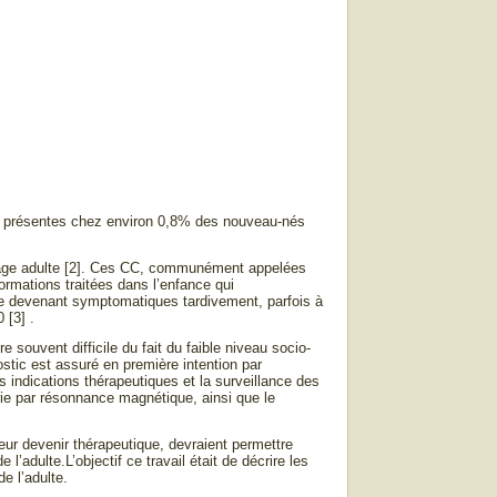
s, présentes chez environ 0,8% des nouveau-nés
l’âge adulte [2]. Ces CC, communément appelées
rmations traitées dans l’enfance qui
 devenant symptomatiques tardivement, parfois à
 [3] .
 souvent difficile du fait du faible niveau socio-
stic est assuré en première intention par
s indications thérapeutiques et la surveillance des
rie par résonnance magnétique, ainsi que le
eur devenir thérapeutique, devraient permettre
l’adulte.L’objectif ce travail était de décrire les
e l’adulte.