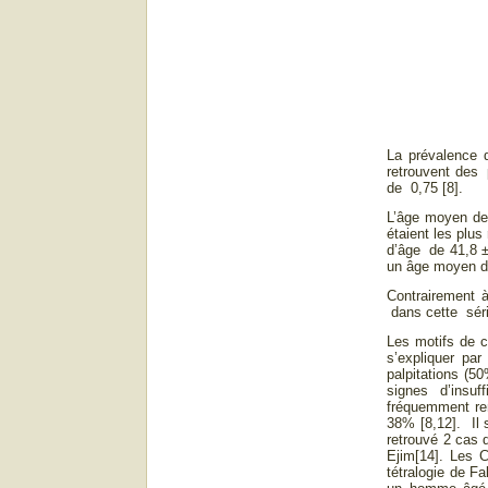
La prévalence d
retrouvent des 
de 0,75 [8].
L’âge moyen des
étaient les plu
d’âge de 41,8 ± 
un âge moyen de
Contrairement à
dans cette séri
Les motifs de c
s’expliquer pa
palpitations (5
signes d’insuff
fréquemment re
38% [8,12]. Il 
retrouvé 2 cas 
Ejim[14]. Les C
tétralogie de F