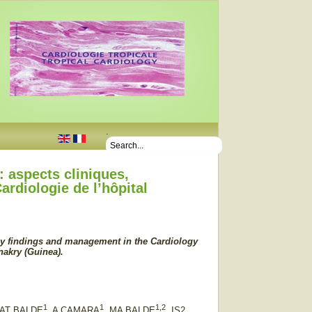
.
: aspects cliniques,
ardiologie de l’hôpital
phy findings and management in the Cardiology
nakry (Guinea).
1
1
1,2
 AT BALDE
, A CAMARA
, MA BALDE
, IS2