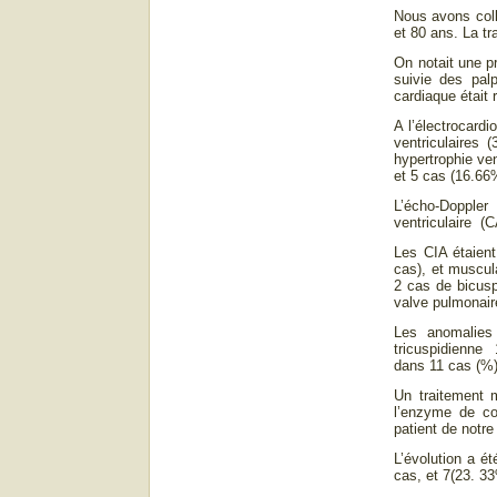
Nous avons coll
et 80 ans. La tr
On notait une p
suivie des pal
cardiaque était
A l’électrocardi
ventriculaires 
hypertrophie ve
et 5 cas (16.66
L’écho-Doppler
ventriculaire (
Les CIA étaien
cas), et muscul
2 cas de bicusp
valve pulmonaire
Les anomalies 
tricuspidienne 
dans 11 cas (%)
Un traitement m
l’enzyme de co
patient de notre
L’évolution a é
cas, et 7(23. 33