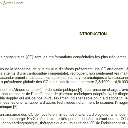
dhi@gmail.com
INTRODUCTION
es congénitales (CC) sont les malformations congénitales les plus fréquente
ès de la Médecine, de plus en plus d’enfants présentant une CC atteignent 
 atteints d’une cardiopathie congénitale), regroupent non seulement les malfo
econdairement,mais aussi les cardiopathies asymptomatiques à la naissance
.La prévalence globale des CC chez l’adulte se situe entre 2,8/1000 et 4,9/1000
ent en Afrique un problème de santé publique [4]. Leur prise en charge s'avère
populations et de l'insuffisance de plateaux techniques adaptés [4].Le diagno
hie doppler qui est de nos jours, l'examen indispensable pour le diagnostic, le
lan des lésions fait appel à d’autres techniques notamment le scanner, l’image
rdiaque [6].
nnaissance des CC de l’adulte en milieu hospitalier cardiologique, ainsi que l
 prise en charge. En Guinée, il existe très peu de données portant sur les CC de 
, écho-cardiographique, thérapeutique et l’évolutif des CC de l’adolescent et d