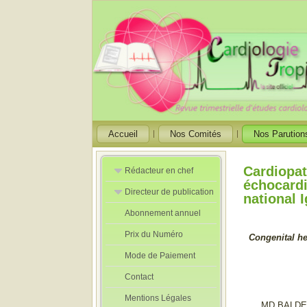
Accueil
Nos Comités
Nos Parution
Cardiopat
Rédacteur en chef
échocardi
Directeur de publication
Rédacteurs en
national 
Chef Adjoint
Abonnement annuel
Directeur de
publication
Prix du Numéro
adjoint
Congenital he
Mode de Paiement
Contact
Mentions Légales
MD BALD