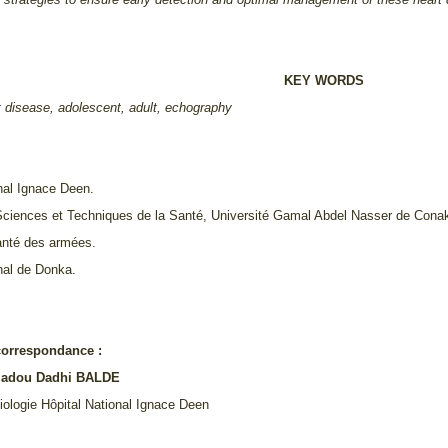
KEY WORDS
t disease, adolescent, adult, echography
onal Ignace Deen.
Sciences et Techniques de la Santé, Université Gamal Abdel Nasser de Conak
anté des armées.
onal de Donka.
correspondance :
madou Dadhi BALDE
iologie Hôpital National Ignace Deen