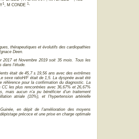
1
1,
MY
, M CONDE
iques, thérapeutiques et évolutifs des cardiopathies
l Ignace Deen.
ier 2017 et Novembre 2019 soit 35 mois. Tous les
s dans l’étude.
ients était de 45,7 ± 19,56 ans avec des extrêmes
Le sexe ratioH/F était de 1,5. La dyspnée avait été
e référence pour la confirmation du diagnostic. La
 les CC les plus rencontrées avec 36,67% et 26,67%
, mais aucun n’a pu bénéficier d’un traitement
lation atriale (10%), et l’hypertension artérielle
Guinée, en dépit de l’amélioration des moyens
n dépistage précoce et une prise en charge optimale