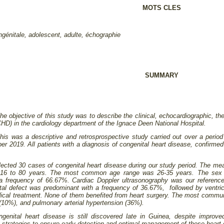
MOTS CLES
ngénitale, adolescent, adulte, échographie
SUMMARY
he objective of this study was to describe the clinical, echocardiographic, t
CHD) in the cardiology department of the Ignace Deen National Hospital.
This was a descriptive and retrosprospective study carried out over a peri
r 2019. All patients with a diagnosis of congenital heart disease, confirme
lected 30 cases of congenital heart disease during our study period. The me
 16 to 80 years. The most common age range was 26-35 years. The sex 
 a frequency of 66.67%. Cardiac Doppler ultrasonography was our reference
tal defect was predominant with a frequency of 36.67%, followed by ventri
cal treatment. None of them benefited from heart surgery. The most commun
ion (10%), and pulmonary arterial hypertension (36%).
ngenital heart disease is still discovered late in Guinea, despite improve
ry strategies to ensure early detection and optimal management of these heart 