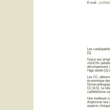
E-mail :
profda
Les cardiopathi
[1].
Grace aux progr
«GUCH» (adultes
décompensent s
l’âge adulte [2]
Les CC, détermin
économique des 
l'échocardiograp
CC [4,5]. Le bi
cathétérisme ca
Une meilleure co
d'optimiser leur
aspects clinique