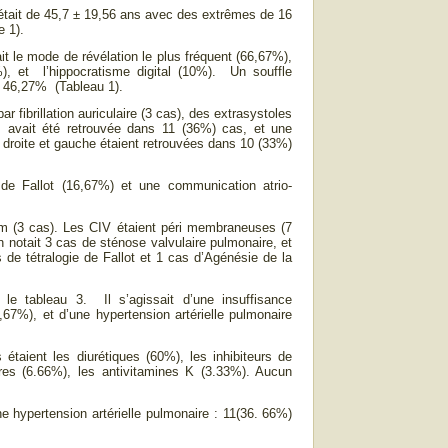
était de 45,7 ± 19,56 ans avec des extrêmes de 16
e 1).
 le mode de révélation le plus fréquent (66,67%),
), et l’hippocratisme digital (10%). Un souffle
s 46,27% (Tableau 1).
 fibrillation auriculaire (3 cas), des extrasystoles
D), avait été retrouvée dans 11 (36%) cas, et une
 droite et gauche étaient retrouvées dans 10 (33%)
de Fallot (16,67%) et une communication atrio-
m (3 cas). Les CIV étaient péri membraneuses (7
 notait 3 cas de sténose valvulaire pulmonaire, et
 de tétralogie de Fallot et 1 cas d’Agénésie de la
e tableau 3. Il s’agissait d’une insuffisance
,67%), et d’une hypertension artérielle pulmonaire
étaient les diurétiques (60%), les inhibiteurs de
res (6.66%), les antivitamines K (3.33%). Aucun
e hypertension artérielle pulmonaire : 11(36. 66%)