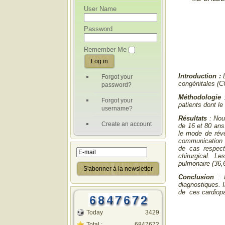
User Name
Password
Remember Me
Introduction :
Forgot your
congénitales (CC
password?
Méthodologie
:
Forgot your
patients dont le
username?
Résultats
: Nou
Create an account
de 16 et 80 ans.
le mode de révé
communication i
de cas respect
chirurgical. Le
pulmonaire (36
Conclusion
: L
diagnostiques. I
de ces cardiopa
Today
3429
Total :
6847672