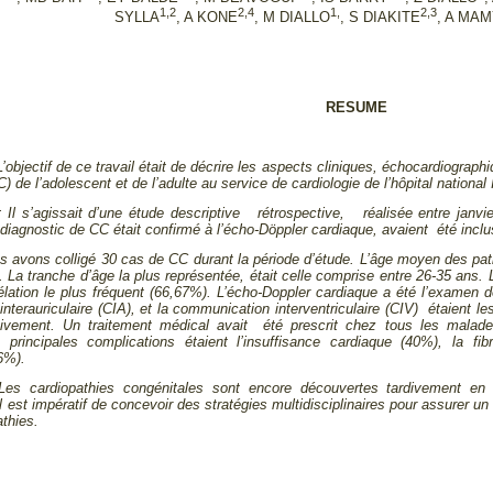
1,2
2,4
1,
2,3
SYLLA
, A KONE
, M DIALLO
, S DIAKITE
, A MA
RESUME
L’objectif de ce travail était de décrire les aspects cliniques, échocardiograph
) de l’adolescent et de l’adulte au service de cardiologie de l’hôpital nationa
 Il s’agissait d’une étude descriptive rétrospective, réalisée entre janv
 diagnostic de CC était confirmé à l’écho-Döppler cardiaque, avaient été inclu
s avons colligé 30 cas de CC durant la période d’étude. L’âge moyen des pat
 La tranche d’âge la plus représentée, était celle comprise entre 26-35 ans. 
lation le plus fréquent (66,67%). L’écho-Doppler cardiaque a été l’examen d
nterauriculaire (CIA), et la communication interventriculaire (CIV) étaient
ivement. Un traitement médical avait été prescrit chez tous les malades
s principales complications étaient l’insuffisance cardiaque (40%), la fibril
,6%).
es cardiopathies congénitales sont encore découvertes tardivement en 
l est impératif de concevoir des stratégies multidisciplinaires pour assurer u
thies.