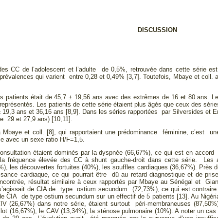
DISCUSSION
es CC de l’adolescent et l’adulte de 0,5%, retrouvée dans cette série est
prévalences qui varient entre 0,28 et 0,49% [3,7]. Toutefois, Mbaye et coll
 patients était de 45,7 ± 19,56 ans avec des extrêmes de 16 et 80 ans. Les 
s représentés. Les patients de cette série étaient plus âgés que ceux des sér
19,3 ans et 36,16 ans [8,9]. Dans les séries rapportées par Silversides et Eng
 29 et 27,9 ans) [10,11].
 Mbaye et coll. [8], qui rapportaient une prédominance féminine, c’est un
e avec un sexe ratio H/F=1,5.
onsultation étaient dominés par la dyspnée (66,67%), ce qui est en accord av
r la fréquence élevée des CC à shunt gauche-droit dans cette série. Les 
0%), les découvertes fortuites (40%), les souffles cardiaques (36,67%). Près 
isance cardiaque, ce qui pourrait être dû au retard diagnostique et de pri
ncontrée, résultat similaire à ceux rapportés par Mbaye au Sénégal et Gi
s’agissait de CIA de type ostium secundum (72,73%), ce qui est contraire a
de CIA de type ostium secundum sur un effectif de 5 patients [13]. Au Nigéria
IV (26,67%) dans notre série, étaient surtout péri-membraneuses (87,50%).
allot (16,67%), le CAV (13,34%), la sténose pulmonaire (10%). A noter un ca