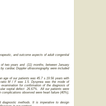
herapeutic, and outcome aspects of adult congenital
od of two years and (11) months, between January
d by cardiac Doppler ultrasonography were included
an age of our patients was 45.7 ± 19.56 years with
ratio M / F was 1.5. Dyspnea was the mode of
 examination for confirmation of the diagnosis of
cular septal defect 26.67%. All our patients were
 complications observed were heart failure (40%),
d diagnostic methods. It is imperative to design
diseases in our context.