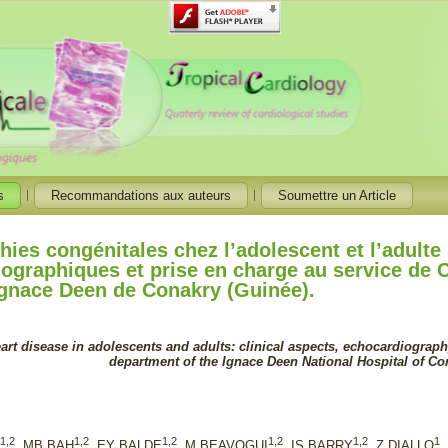
s
Recommandations aux auteurs
Soumettre un Article
hies congénitales chez l’adolescent et l’adulte 
ographiques et prise en charge au service de C
Ignace Deen de Conakry (Guinée).
art disease in adolescents and adults: clinical aspects, echocardiogra
department of the Ignace Deen National Hospital of Co
1,2
1,2
1,2
1,2
1,2
1
E
, MB BAH
, EY BALDE
, M BEAVOGUI
, IS BARRY
, Z DIALLO
,