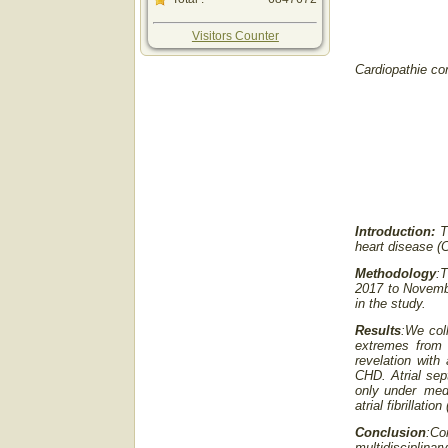
Visitors Counter
Cardiopathie co
Introduction:
T
heart disease (
Methodology
:
2017 to Novembe
in the study.
Results
:We col
extremes from
revelation with
CHD. Atrial sep
only under medi
atrial fibrillat
Conclusion
:Co
multidisciplina