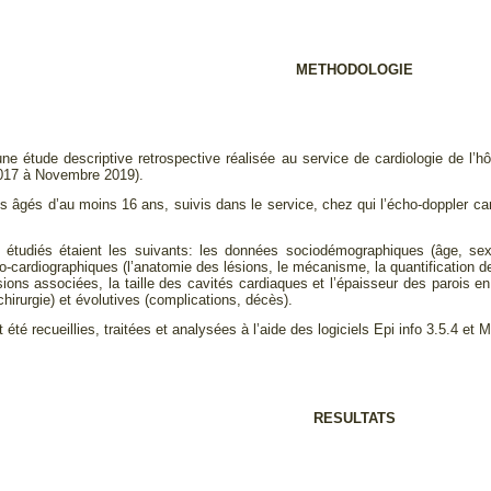
METHODOLOGIE
’une étude descriptive retrospective réalisée au service de cardiologie de l’
2017 à Novembre 2019).
ts âgés d’au moins 16 ans, suivis dans le service, chez qui l’écho-doppler 
étudiés étaient les suivants: les données sociodémographiques (âge, sexe
-cardiographiques (l’anatomie des lésions, le mécanisme, la quantification de
sions associées, la taille des cavités cardiaques et l’épaisseur des parois e
hirurgie) et évolutives (complications, décès).
été recueillies, traitées et analysées à l’aide des logiciels Epi info 3.5.4 et 
RESULTATS