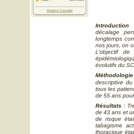
Visitors Counter
Introduction
décalage pe
longtemps con
nos jours, on o
L’objectif d
épidémiologiqu
évolutifs du S
Méthodologi
descriptive du
tous les patie
de 55 ans pou
Résultats
:
Tre
de 43 ans et u
de risque éta
tabagisme act
thoracique éta