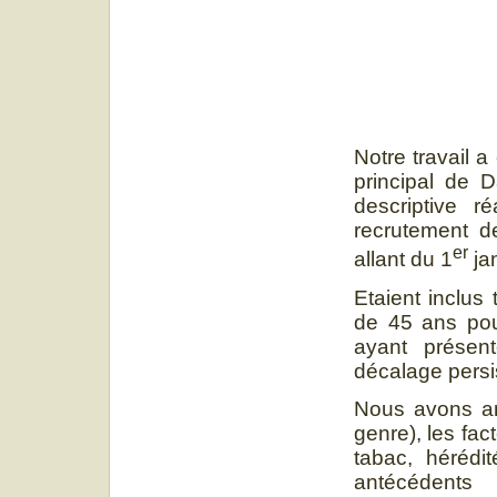
Notre travail a
principal de D
descriptive r
recrutement de
er
allant du 1
ja
Etaient inclus
de 45 ans po
ayant présen
décalage pers
Nous avons an
genre), les fac
tabac, hérédi
antécédents 