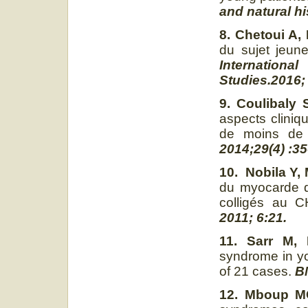
and natural hi
8. Chetoui A,
du sujet jeun
Internation
Studies.2016; 
9. Coulibaly S
aspects cliniq
de moins de
2014;29(4) :35
10.
Nobila Y,
du myocarde d
colligés au 
2011; 6:21.
11. Sarr M,
syndrome in yo
of 21 cases.
B
12. Mboup MC