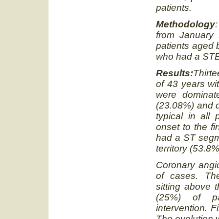
patients.
Methodology
from January 
patients aged 
who had a ST
Results:
Thirt
of 43 years wi
were dominate
(23.08%) and d
typical in all
onset to the fi
had a ST segme
territory (53.8%
Coronary angio
of cases. The
sitting above 
(25%) of pa
intervention. 
The evolution w