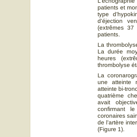
L’échographi
patients et mo
type d’hypoki
d’éjection v
(extrêmes 37 
patients.
La thrombolyse
La durée moy
heures (ext
thrombolyse éta
La coronarogra
une atteinte 
atteinte bi-tro
quatrième che
avait object
confirmant l
coronaires sain
de l’artère int
(Figure 1).