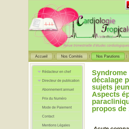
Accueil
Nos Comités
Nos Parutions
Syndrome c
Rédacteur en chef
décalage p
Directeur de publication
Rédacteurs en
sujets jeun
Chef Adjoint
Abonnement annuel
Directeur de
Aspects ép
publication
Prix du Numéro
adjoint
paracliniqu
propos de 
Mode de Paiement
Contact
Mentions Légales
Acute coronar