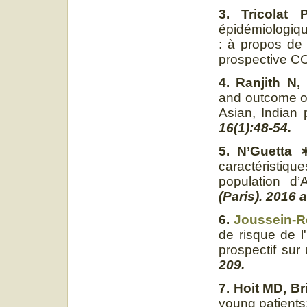
3. Tricolat
épidémiologiqu
: à propos de 
prospective 
4. Ranjith N
and outcome of
Asian, Indian 
16(1):48-54.
5.
N’Guetta
caractéristiq
population d’
(Paris). 2016 a
6.
Joussein
-R
de risque de l
prospectif sur
209.
7. Hoit MD, Br
young patients