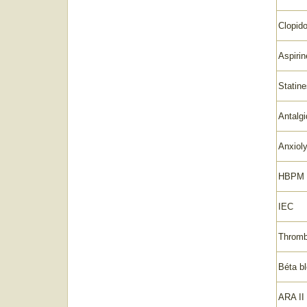
Clopido
Aspirin
Statine
Antalg
Anxioly
HBP
IEC
Thromb
Béta b
ARA II