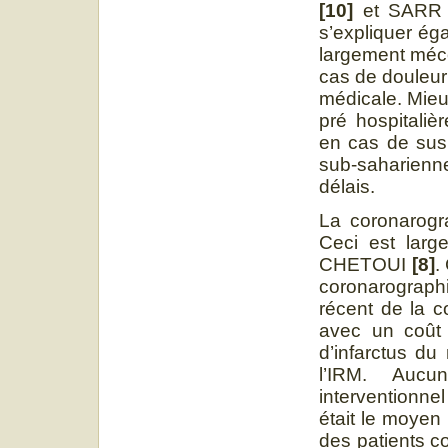
[10]
et SAR
s’expliquer éga
largement méco
cas de douleur 
médicale. Mieu
pré hospitaliè
en cas de sus
sub-saharienn
délais.
La coronarogra
Ceci est larg
CHETOUI
[8]
.
coronarograph
récent de la c
avec un coût 
d’infarctus du
l’IRM. Aucu
interventionne
était le moyen
des patients 