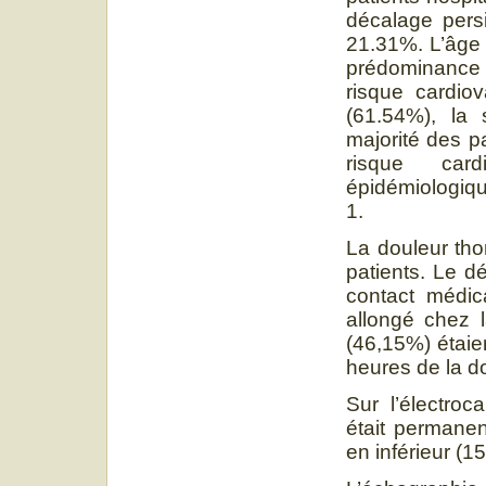
décalage pers
21.31%. L’âge 
prédominance é
risque cardiov
(61.54%), la 
majorité des p
risque cardi
épidémiologiqu
1.
La douleur tho
patients. Le d
contact médic
allongé chez 
(46,15%) étaie
heures de la d
Sur l’électro
était permanen
en inférieur (1