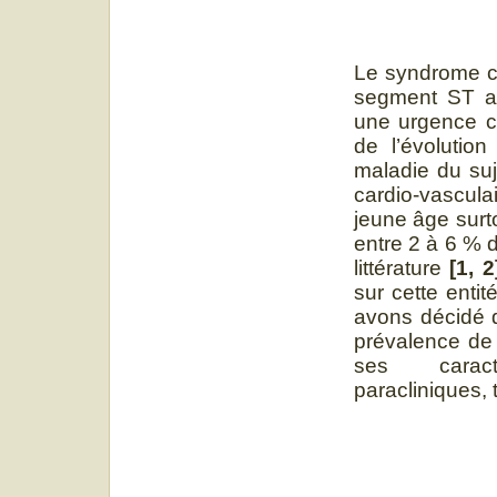
Le syndrome co
segment ST au
une urgence ca
de l’évolution
maladie du suj
cardio-vascula
jeune âge surt
entre 2 à 6 % 
littérature
[1, 2
sur cette entit
avons décidé d
prévalence de 
ses caracté
paracliniques, 