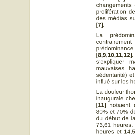
changements d’
prolifération 
des médias su
[7].
La prédomin
contrairement
prédominan
[8,9,10,11,1
s’expliquer m
mauvaises ha
sédentarité) et
influé sur les
La douleur thor
inaugurale ch
[11]
notaient 
80% et 70% de 
du début de la
76,61 heures.
heures et 14,