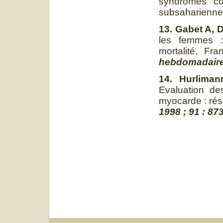
syndromes co
subsaharienn
13. Gabet A, 
les femmes : 
mortalité, Fr
hebdomadaire,
14. Hurliman
Evaluation de
myocarde : rés
1998 ; 91 : 87