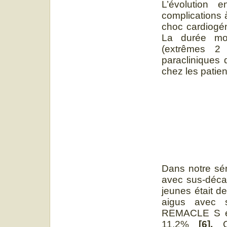
L’évolution e
complications à
choc cardiogén
La durée moy
(extrêmes 2
paracliniques 
chez les patie
Dans notre sér
avec sus-déca
jeunes était d
aigus avec 
REMACLE S et 
11,2%
[6].