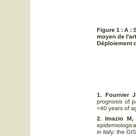
Figure 1 : A :
moyen de l’art
Déploiement d
1. Fournier 
prognosis of p
<40 years of a
2. Imazio M,
epidemiological
in Italy: the G