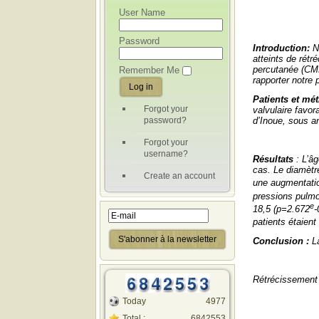
User Name
Password
Introduction
:
N
atteints de rét
percutanée (CM
Remember Me
rapporter notre
Patients et mé
Forgot your
valvulaire favor
password?
d’Inoue, sous a
Forgot your
username?
Résultats
: L’â
cas. Le diamètr
Create an account
une augmentatio
pressions pulm
e
18,5 (p=2.672
-
patients étaien
Conclusion :
L
Rétrécissement 
Today
4977
Total :
6842553