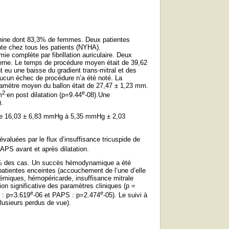
minine dont 83,3% de femmes. Deux patientes
ente chez tous les patients (NYHA).
ie complète par fibrillation auriculaire. Deux
xterne. Le temps de procédure moyen était de 39,62
 eu une baisse du gradient trans-mitral et des
ucun échec de procédure n’a été noté. La
iamètre moyen du ballon était de 27,47 ± 1,23 mm.
2.
e
m
en post dilatation (p=9.44
-08).Une
).
de 16,03 ± 6,83 mmHg à 5,35 mmHg ± 2,03
aluées par le flux d’insuffisance tricuspide de
PAPS avant et après dilatation.
,61% des cas. Un succès hémodynamique a été
atientes enceintes (accouchement de l’une d’elle
témiques, hémopéricarde, insuffisance mitrale
on significative des paramètres cliniques (p =
e
e
 : p=3.619
-06 et PAPS : p=2.474
-05). Le suivi à
lusieurs perdus de vue).