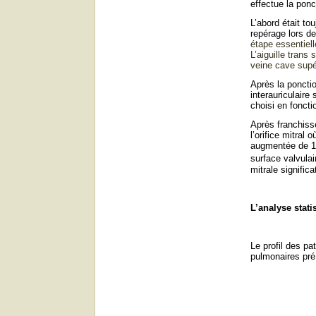
effectue la ponc
L’abord était to
repérage lors de
étape essentiell
L’aiguille tran
veine cave supé
Après la ponctio
interauriculaire 
choisi en fonctio
Après franchisse
l’orifice mitral
augmentée de 1 m
surface valvula
mitrale significa
L’analyse stati
Le profil des pa
pulmonaires pré 