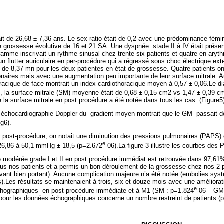
it de 26,68 ± 7,36 ans. Le sex-ratio était de 0,2 avec une prédominance fé
e grossesse évolutive de 16 et 21 SA. Une dyspnée
stade II à IV était prés
ramme inscrivait un rythme sinusal chez trente-six patients et quatre en arythm
 un flutter auriculaire en per-procédure qui a régressé sous choc électrique e
 de 8,37 mn pour les deux patientes en état de grossesse. Quatre patients ont
naires mais avec une augmentation peu importante de leur surface mitrale. A
oracique de face montrait un index cardiothoracique moyen à 0,57 ± 0,06.Le d
on, la surface mitrale (SM) moyenne était de 0,68 ± 0,15 cm2 vs 1,47 ± 0,39 c
 la surface mitrale en post procédure a été notée dans tous les cas. (Figure5
r échocardiographie Doppler du
gradient moyen montrait que le GM
passait 
ig6).
 post-procédure, on notait une diminution des pressions pulmonaires (PAPS) év
e
6,86 à 50,1 mmHg ± 18,5 (p=2.672
-06).La figure 3 illustre les courbes des 
le modérée grade I et II en post procédure immédiat est retrouvée dans 97
us nos patients et a permis un bon déroulement de la grossesse chez nos 2 p
vant bien portant). Aucune complication majeure n’a été notée (embolies sys
).Les résultats se maintenaient à trois, six et douze mois avec une améliorati
e
chographiques
en post-procédure immédiate et à M1 (SM : p=1.824
-06 – GM
 pour les données échographiques concerne un nombre restreint de patients (p