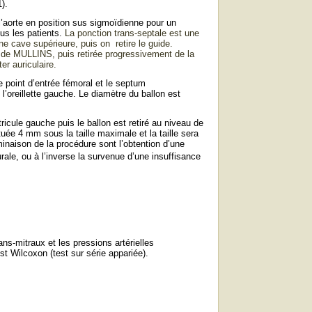
1).
 l’aorte en position sus sigmoïdienne pour un
ous les patients.
La ponction trans-septale est une
ne cave supérieure, puis on retire le guide.
de MULLINS, puis retirée progressivement de la
er auriculaire.
 Le point d’entrée fémoral et le septum
s l’oreillette gauche. Le diamètre du ballon est
ricule gauche puis le ballon est retiré au niveau de
ctuée 4 mm sous la taille maximale et la taille sera
rminaison de la procédure sont l’obtention d’une
rale, ou à l’inverse la survenue d’une insuffisance
ans-mitraux et les pressions artérielles
est Wilcoxon (test sur série appariée).