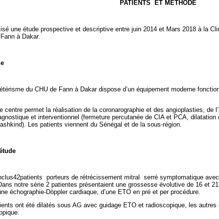
PATIENTS
ET METHODE
isé une étude prospective et descriptive entre juin 2014 et Mars 2018 à la Cli
e Fann à Dakar.
de
hétérisme du CHU de Fann à Dakar dispose d’un équipement moderne fonctionn
 centre permet la réalisation de la coronarographie et des angioplasties, de l
agnostique et interventionnel (fermeture percutanée de CIA et PCA, dilatation 
hkind). Les patients viennent du Sénégal et de la sous-région.
étude
nclus42patients
porteurs de rétrécissement mitral
serré symptomatique avec 
 Dans notre série 2 patientes présentaient une grossesse évolutive de 16 et 
’une échographie-Döppler cardiaque, d’une ETO en pré et per procédure.
tients ont été dilatés sous AG avec guidage ETO et radioscopique, les autres 
opique.