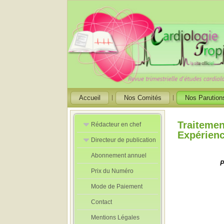
Accueil
Nos Comités
Nos Parution
Traitemen
Rédacteur en chef
Expérienc
Directeur de publication
Rédacteurs en
Chef Adjoint
Abonnement annuel
Directeur de
P
publication
Prix du Numéro
adjoint
Mode de Paiement
Contact
Mentions Légales