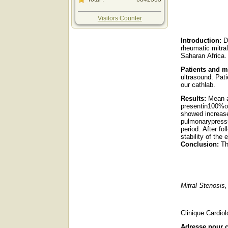
Visitors Counter
Introduction
:
D
rheumatic
mitra
Saharan
Africa
.
Patients
and
m
ultrasound
.
Pati
our cathlab.
Results
:
Mean 
presentin100%o
showed
increa
pulmonarypress
period
.
After fol
stability
of
the
e
Conclusion
:
T
Mitral
Stenosis
Clinique Cardio
Adresse pour 