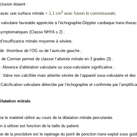
clusion étaient :
2
 avec une surface mitrale
< 1,1 cm
avec fusion bi commissurale;
valvulaire favorable appréciée à l’échographie-Döppler cardiaque trans-thora
 symptomatiques (Classe NHYA ≥ 2) ;
’insuffisance mitrale moyenne à sévère;
de
thrombus de l’OG ou de l’auricule gauche ;
 de Cormier permet de classer l’atteinte mitrale en 3 grades (3) :
: Absence d’altération valvulaire ou sous-valvulaire significative ;
: Valve non calcifiée mais atteinte sévère de l’appareil sous-valvulaire et d
Calcification valvulaire détectée par l’échographie et confirmée par l’amplifica
ilatation mitrale
re le matériel utilisé au cours de la dilatation mitrale percutanée.
on à utiliser est fonction de la taille du patient.
e de la procédure est le repérage du point de ponction trans-septal sous guid