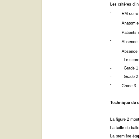
Les critères d’in
-
RM serré
-
Anatomie 
-
Patients
-
Absence d
-
Absence 
-
Le score
-
Grade 1 
-
Grade 2 
-
Grade 3 : 
Technique de d
La figure 2 mont
La taille du ball
La première étap