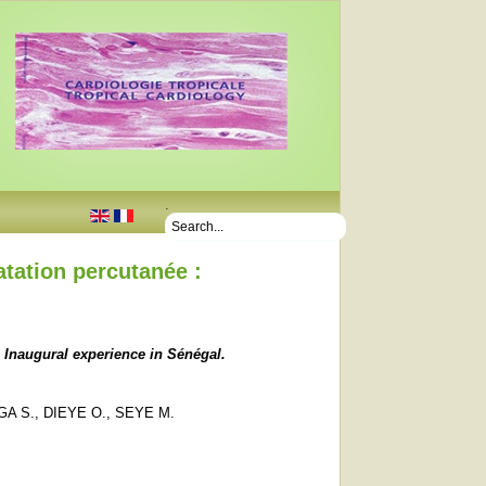
.
atation percutanée :
: Inaugural experience in
Sénégal
.
NGA S., DIEYE O., SEYE M.