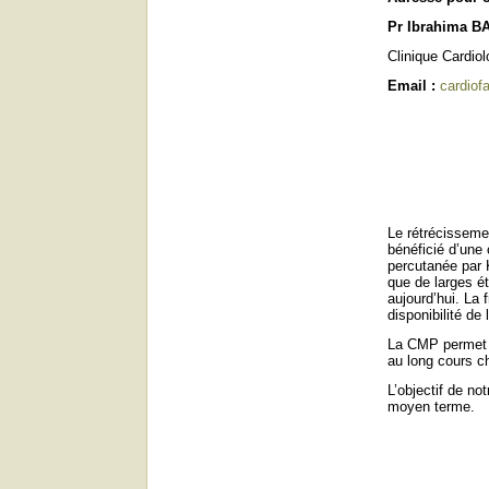
Pr Ibrahima B
Clinique Cardio
Email :
cardio
Le rétrécisseme
bénéficié d’une 
percutanée par K
que de larges ét
aujourd’hui. La 
disponibilité de
La CMP permet de
au long cours c
L’objectif de no
moyen terme.