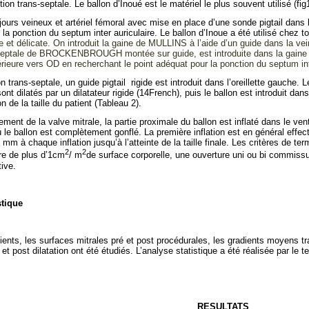
tion trans-septale. Le ballon d’Inoué est le matériel le plus souvent utilisé (fig
ujours veineux et artériel fémoral avec mise en place d’une sonde pigtail dans
 la ponction du septum inter auriculaire. Le ballon d’Inoue a été utilisé chez t
e et délicate. On introduit la gaine de MULLINS à l’aide d’un guide dans la vei
s septale de BROCKENBROUGH montée sur guide, est introduite dans la gaine 
rieure vers OD en recherchant le point adéquat pour la ponction du septum int
n trans-septale, un guide pigtail
rigide est introduit dans l’oreillette gauche.
sont dilatés par un dilatateur rigide (14French), puis le ballon est introduit dan
n de la taille du patient (Tableau 2).
ment de la valve mitrale, la partie proximale du ballon est inflaté dans le vent
 où le ballon est complètement gonflé. La première inflation est en général effe
m à chaque inflation jusqu’à l’atteinte de la taille finale. Les critères de te
2
2
ire de plus d’1cm
/ m
de surface corporelle, une ouverture uni ou bi commissu
tive.
stique
tients, les surfaces mitrales pré et post procédurales, les gradients moyens tr
et post dilatation ont été étudiés. L’analyse statistique a été réalisée par le t
RESULTATS