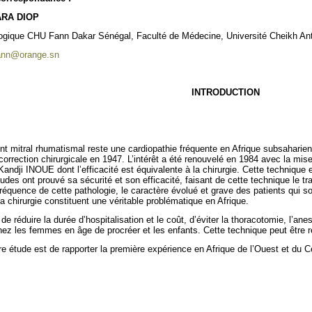
ARA DIOP
logique CHU Fann Dakar Sénégal, Faculté de Médecine, Université Cheikh An
fann@orange.sn
INTRODUCTION
nt mitral rhumatismal reste une cardiopathie fréquente en Afrique subsaharien
correction chirurgicale en 1947. L’intérêt a été renouvelé en 1984 avec la mi
andji INOUE dont l’efficacité est équivalente à la chirurgie. Cette technique 
udes ont prouvé sa sécurité et son efficacité, faisant de cette technique le t
fréquence de cette pathologie, le caractère évolué et grave des patients qui s
 la chirurgie constituent une véritable problématique en Afrique.
 réduire la durée d’hospitalisation et le coût, d’éviter la thoracotomie, l’an
hez les femmes en âge de procréer et les enfants. Cette technique peut être r
tre étude est de rapporter la première expérience en Afrique de l’Ouest et du C