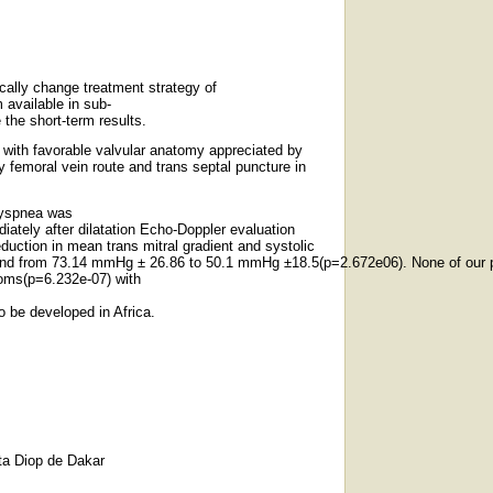
ally change treatment strategy of
m
available
in sub
-
e
the
short
-
term
results
.
s with
favorable valvular
anatomy
appreciated
by
y
femoral vein route and trans septal puncture
in
yspnea was
iately after dilatation Echo
-
Doppler
evaluation
eduction
in
mean trans mitral gradient and systolic
nd
from
73.14
mmHg
±
26.86
to
50.1
mmHg
±
18.5
(p=2.672e06)
.
None
of
our
oms(p=6.232e-07)
with
to be developed in Africa.
ta Diop de Dakar