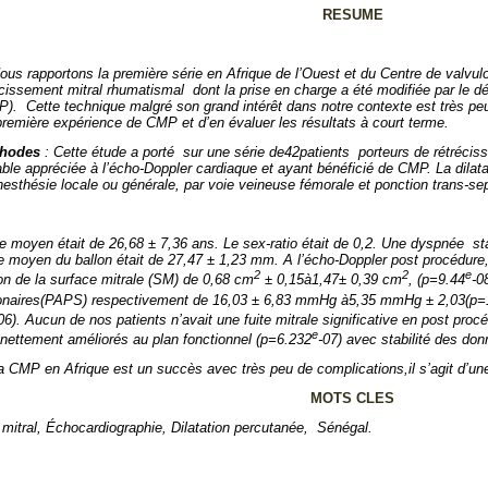
RESUME
ous rapportons la première série en Afrique de l’Ouest et du Centre de valvul
récissement mitral rhumatismal
dont la prise en charge a été modifiée par le
P).
Cette technique malgré son grand intérêt dans notre contexte est très peu 
 première expérience de CMP et d’en évaluer les résultats à court terme.
thodes
: Cette étude a porté
sur une série de42patients
porteurs de rétréci
able appréciée à l’écho-Doppler cardiaque et ayant bénéficié de CMP. La dilata
nesthésie locale ou générale, par voie veineuse fémorale et ponction trans-se
ge moyen était de 26,68 ± 7,36 ans. Le sex-ratio était de 0,2. Une dyspnée
st
e moyen du ballon était de 27,47 ± 1,23 mm. A l’écho
-
Doppler post procédure,
2
2
e
n de la surface mitrale (SM) de 0,68 cm
± 0,15à1,47± 0,39 cm
, (p=9.44
-0
onaires(PAPS) respectivement de 16,03 ± 6,83 mmHg à5,35 mmHg ± 2,03(p=
06). Aucun de nos patients n’avait une fuite mitrale significative en post proc
e
t nettement améliorés au plan fonctionnel (p=6.232
-07) avec stabilité des do
a CMP en Afrique est un succès avec très peu de complications,il s’agit d’un
MOTS CLES
mitral,
É
chocardiographie,
Dilatation percutanée,
Sénégal.