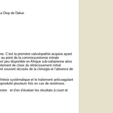
ta Diop de Dakar.
ne. C’est la première valvulopathie acquise ayant
se au point de la commissurotomie mitrale
est peu disponible en Afrique sub-saharienne alors
raitement de choix du rétrécissement mitral
ont souvent récusés de la chirurgie et l’absence de
esthésie systématique et le traitement anticoagulant
eproduite plusieurs fois en cas de resténose.
entre
et d’en d’évaluer les résultats à court et