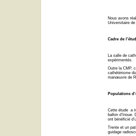
Nous avons réal
Universitaire d
Cadre de l’étu
La salle de cat
expérimentés.
Outre la CMP, ce
cathétérisme di
manœuvre de Ras
Populations d’
Cette étude
a i
ballon d’Inoue.
ont bénéficié d
Trente et un pa
guidage radiosc