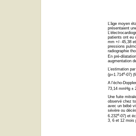
L’âge moyen éta
présentaient un
L’électrocardiog
patients ont eu
mm +/- 45,38 et
pressions pulmo
radiographie th
En pré-dilatati
augmentation de
L’estimation pa
e
(p=1.714
-07) (f
A l’écho
-
Doppler
73,14 mmHg ± 2
Une fuite mitra
observé chez to
avec un bébé vi
sévère ou décès
e
6.232
-07) et é
3, 6 et 12 mois