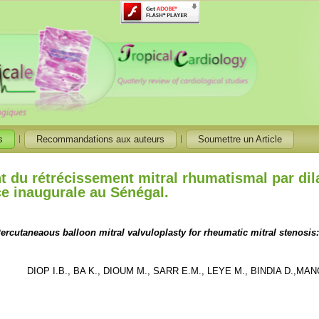
s
Recommandations aux auteurs
Soumettre un Article
t du rétrécissement mitral rhumatismal par dil
e inaugurale au Sénégal.
ercutaneaous balloon mitral valvuloplasty for rheumatic mitral stenosis
DIOP I.B., BA K., DIOUM M., SARR E.M., LEYE M., BINDIA D.,MA