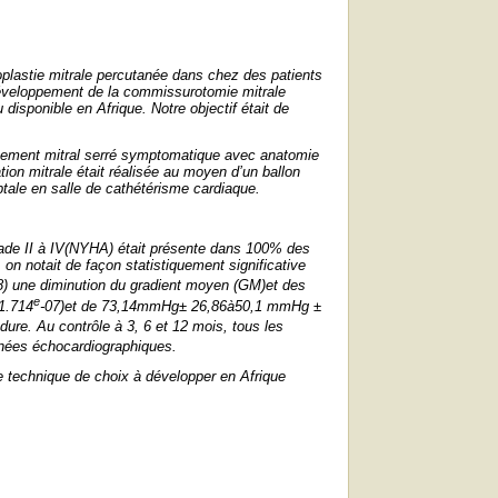
oplastie mitrale percutanée dans chez des patients
 développement de la commissurotomie mitrale
disponible en Afrique. Notre objectif était de
ssement mitral serré symptomatique avec anatomie
tion mitrale était réalisée au moyen d’un ballon
ptale en salle de cathétérisme cardiaque.
ade II à IV(NYHA) était présente dans 100% des
 on notait de façon statistiquement significative
8) une diminution du gradient moyen (GM)et des
e
1.714
-07)et de 73,14mmHg± 26,86à50,1 mmHg ±
édure. Au contrôle à 3, 6 et 12 mois, tous les
nnées échocardiographiques.
e technique de choix à développer en Afrique