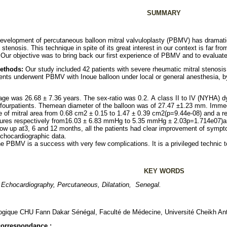
SUMMARY
evelopment of percutaneous balloon mitral valvuloplasty (PBMV) has dramatic
l
stenosis
.
This
technique
in spite of
its
great interest
in
our
context
is
far fro
Our
objective
was
to bring back
our
first
experience of
PBMV and
to evaluat
ethods
:
Our study
included 42
patients
with severe rheumatic mitral stenosi
ents underwent PBMV with Inoue balloon under
local or general anesthesia
,
b
age
was
26.68
±
7.36
years
.
The
sex
-r
atio
was
0.2
.
A
class
II to
IV
(
NYHA
)
d
fourpatients
.
Themean
diameter
of
the
balloon
was
of
27.47
±
1.23
mm
.
Immed
se
of mitral
area
from
0.68
cm2
±
0.15
to
1.47
±
0.39
cm2
(p=9.44e-08)
and
a r
ures
respectively
from
16.03
±
6.83
mmHg
to
5.35
mmHg
±
2.03p=1.714e07)
a
low up at
3, 6
and
12
months
,
all
the
patients
had clear improvement of sympt
chocardiographic
data
.
he
PBMV is a success with very few complications
.
It is a privileged technic 
KEY WORDS
, E
chocardiography
,
Percutaneous, Dilatation
,
Senegal
.
logique CHU Fann Dakar Sénégal, Faculté de Médecine, Université Cheikh An
correspondance :