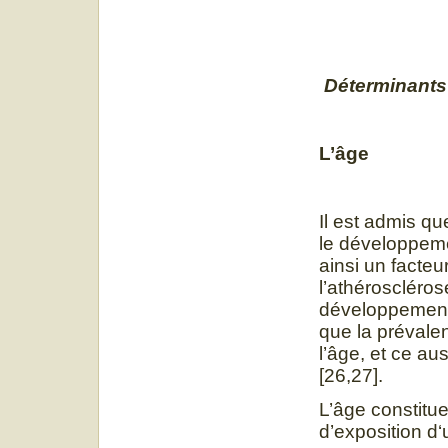
Déterminants 
L’âge
Il est admis qu
le développeme
ainsi un facteu
l’athérosclérose
développement 
que la préval
l’âge, et ce a
[26,27].
L’âge constitue
d’exposition d‘