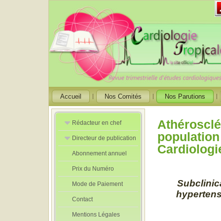
Accueil
Nos Comités
Nos Parutions
Athérosclé
Rédacteur en chef
population 
Directeur de publication
Rédacteurs en
Cardiologie
Chef Adjoint
Abonnement annuel
Directeur de
publication
Prix du Numéro
adjoint
Subclinic
Mode de Paiement
hypertens
Contact
Mentions Légales