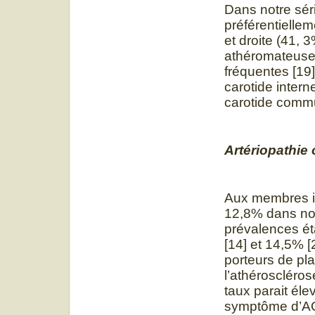
Dans notre sér
préférentielle
et droite (41, 3
athéromateuses 
fréquentes [19]
carotide intern
carotide commun
Artériopathie
Aux membres in
12,8% dans not
prévalences ét
[14] et 14,5% [
porteurs de pl
l’athéroscléro
taux parait éle
symptôme d’AOM