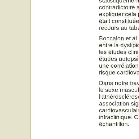
statistiquement
contradictoire
expliquer cela 
était constitu
recours au tab
Boccalon et al r
entre la dyslip
les études cli
études autopsi
une corrélation
risque cardiova
Dans notre trav
le sexe mascul
l’athéroscléro
association sig
cardiovasculair
infraclinique. 
échantillon.