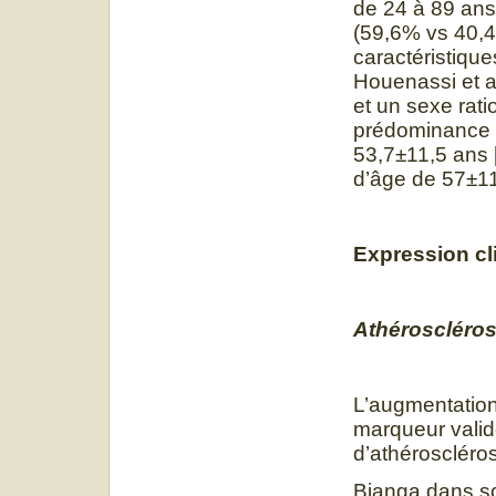
de 24 à 89 an
(59,6% vs 40,4
caractéristique
Houenassi et a
et un sexe rati
prédominance 
53,7±11,5 ans 
d’âge de 57±11
Expression cl
Athéroscléros
L’augmentation
marqueur validé
d’athéroscléros
Bianga dans so