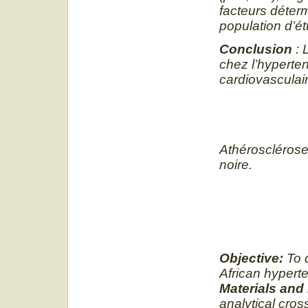
facteurs déter
population d’é
Conclusion
: 
chez l’hyperten
cardiovasculai
Athérosclérose,
noire.
Objective:
To d
African hyperte
Materials and
analytical cros