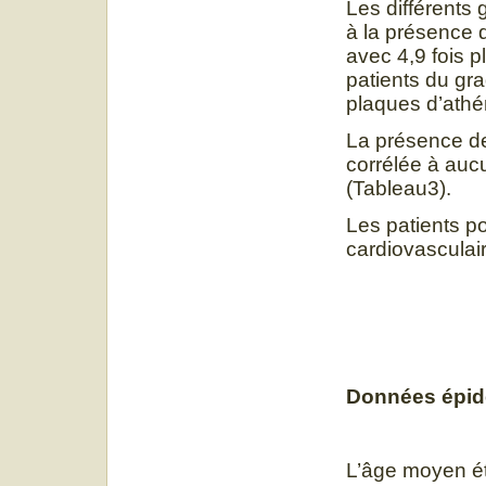
Les différents 
à la présence d
avec 4,9 fois 
patients du gra
plaques d’ath
La présence de
corrélée à auc
(Tableau3).
Les patients p
cardiovasculai
Données épid
L’âge moyen éta