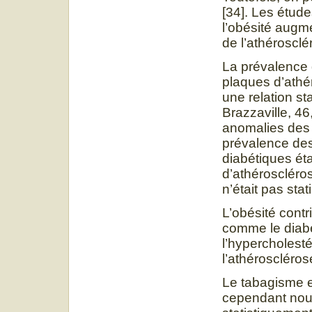
[34]. Les étud
l’obésité augm
de l’athérosclé
La prévalence 
plaques d’athé
une relation st
Brazzaville, 4
anomalies des 
prévalence des
diabétiques éta
d’athéroscléro
n’était pas sta
L’obésité contr
comme le diabèt
l’hypercholesté
l’athéroscléros
Le tabagisme es
cependant nous