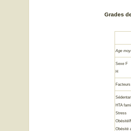
Grades de 
Age moye
Sexe F
H
Facteurs 
Sédentar
HTA famil
Stress
Obésité
Obésité 