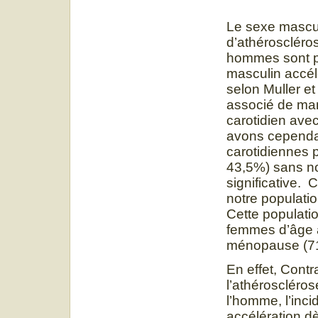
Le sexe mascul
d’athéroscléros
hommes sont p
masculin accél
selon Muller et
associé de man
carotidien avec
avons cependa
carotidiennes 
43,5%) sans no
significative. C
notre populati
Cette populati
femmes d’âge 
ménopause (7
En effet, Cont
l’athéroscléro
l’homme, l’inc
accélération d