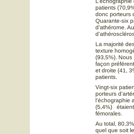
L’échographie 
patients (70,9
donc porteurs 
Quarante-six p
d’athérome. Au 
d’athéroscléro
La majorité de
texture homogè
(93,5%). Nous 
façon préféren
et droite (41,
patients.
Vingt-six patie
porteurs d’arté
l’échographie a
(5,4%) étaient
fémorales.
Au total, 80,3%
quel que soit l