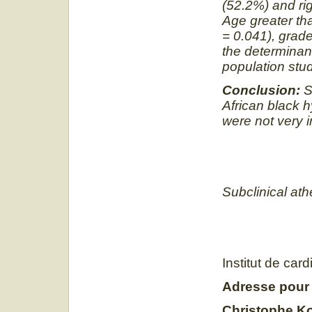
(52.2%) and rig
Age greater tha
= 0.041), grad
the determinant
population stud
Conclusion:
S
African black h
were not very i
Subclinical ath
Institut de card
Adresse pour
Christophe K