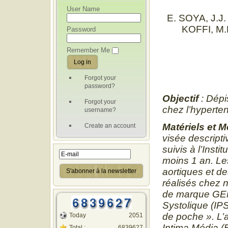
User Name
E. SOYA, J.J
KOFFI, M
Password
Remember Me
Forgot your
password?
Objectif
: Dépi
Forgot your
chez l’hyperten
username?
Matériels et 
Create an account
visée descript
suivis à l’Inst
moins 1 an. Le
aortiques et d
réalisés chez n
de marque GE
Systolique (IP
de poche ». L’a
Today
2051
Intima Média (
Total :
6839627