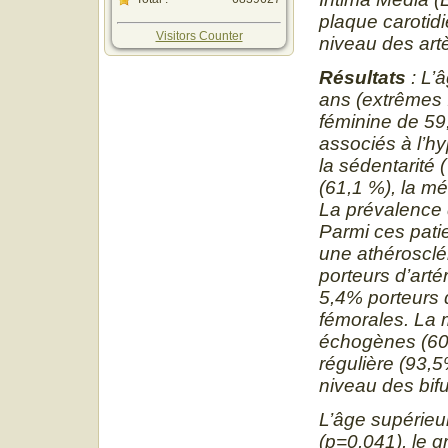
plaque carotid
Visitors Counter
niveau des artè
Résultats
: L’
ans (extrêmes 
féminine de 59
associés à l’hy
la sédentarité 
(61,1 %), la m
La prévalence d
Parmi ces pati
une athérosclé
porteurs d’arté
5,4% porteurs 
fémorales. La 
échogènes (60,
régulière (93,5
niveau des bif
L’âge supérieu
(p=0,041), le g