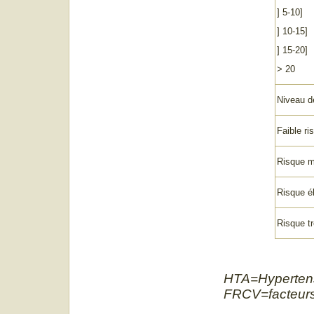
] 5-10]
] 10-15]
] 15-20]
˃ 20
Niveau de
Faible ri
Risque 
Risque é
Risque tr
HTA=Hypertensi
FRCV=facteurs 