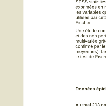
SPSS statistics
exprimées en m
les variables q
utilisés par ce
Fischer.
Une étude comp
et des non port
multivariée grâ
confirmé par l
moyennes). Les
le test de Fisc
Données épid
Au total 203 p