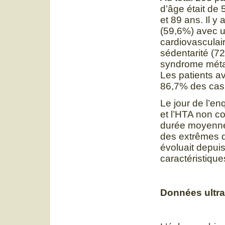
d’âge était de
et 89 ans. Il 
(59,6%) avec u
cardiovasculai
sédentarité (72
syndrome métab
Les patients av
86,7% des cas.
Le jour de l’en
et l’HTA non c
durée moyenne 
des extrêmes d
évoluait depui
caractéristique
Données ultr