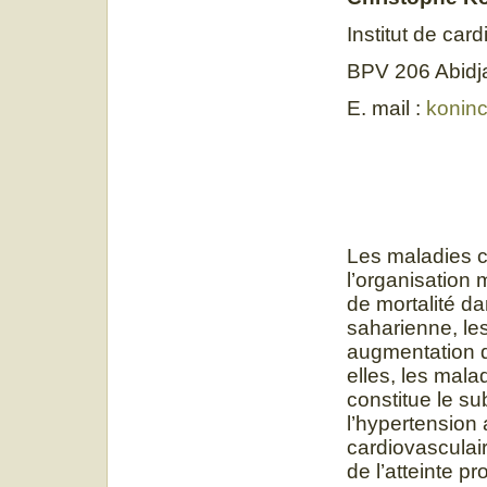
Institut de card
BPV 206 Abidj
E. mail :
konin
Les maladies c
l’organisation
de mortalité da
saharienne, le
augmentation du
elles, les mala
constitue le s
l’hypertension
cardiovasculair
de l’atteinte pr