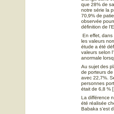
que 28% de sa 
notre série la
70,9% de patie
observée pourra
définition de l
En effet, dans 
les valeurs no
étude a été déf
valeurs selon 
anormale lorsqu
Au sujet des p
de porteurs de 
avec 22,7%. Se
personnes por
était de 6,8 % [
La différence n
été réalisée ch
Babaka s’est d