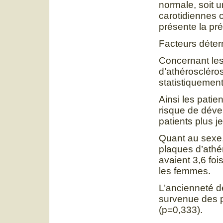
normale, soit 
carotidiennes o
présente la pré
Facteurs déter
Concernant les
d’athéroscléros
statistiquemen
Ainsi les patie
risque de déve
patients plus j
Quant au sexe, 
plaques d’ath
avaient 3,6 fo
les femmes.
L’ancienneté d
survenue des p
(p=0,333).