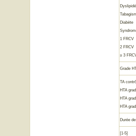
Dyslipid
Tabagis
Diabète
Syndrome
1 FRCV
2 FRCV
≥ 3 FRC
Grade H
TA contr
HTA grad
HTA grad
HTA grad
Durée de
[1-5]