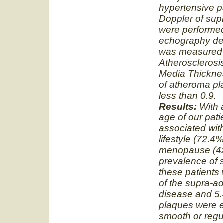
hypertensive pa
Doppler of supr
were performe
echography dev
was measured u
Atherosclerosi
Media Thicknes
of atheroma pla
less than 0.9.
Results:
With 
age of our pati
associated wit
lifestyle (72.4
menopause (42
prevalence of 
these patients
of the supra-ao
disease and 5.
plaques were 
smooth or regul