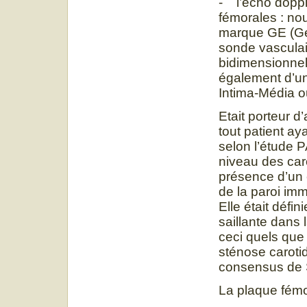
- l’écho doppl
fémorales : no
marque GE (Gen
sonde vasculai
bidimensionnels
également d’un
Intima-Média o
Etait porteur d
tout patient a
selon l’étude 
niveau des caro
présence d’un 
de la paroi im
Elle était déf
saillante dans 
ceci quels que s
sténose carotid
consensus de
La plaque fémo