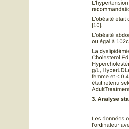
L’hypertension 
recommandatio
L’obésité était
[10].
L’obésité abdom
ou égal à 102c
La dyslipidémie
Cholesterol Ed
Hypercholestéro
g/L, HyperLDLé
femme et < 0,
était retenu s
AdultTreatment 
3. Analyse sta
Les données ont
l’ordinateur av