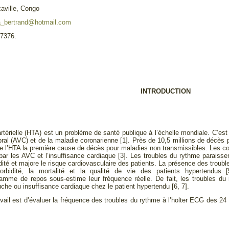
aville, Congo
a_bertrand@hotmail.com
87376.
INTRODUCTION
rtérielle (HTA) est un problème de santé publique à l’échelle mondiale. C’est 
bral (AVC) et de la maladie coronarienne [1]. Près de 10,5 millions de décès
t de l’HTA la première cause de décès pour maladies non transmissibles. Les c
ar les AVC et l’insuffisance cardiaque [3]. Les troubles du rythme paraisse
dité et majore le risque cardiovasculaire des patients. La présence des troub
orbidité, la mortalité et la qualité de vie des patients hypertendus 
gramme de repos sous-estime leur fréquence réelle. De fait, les troubles du
uche ou insuffisance cardiaque chez le patient hypertendu [6, 7].
avail est d’évaluer la fréquence des troubles du rythme à l’holter ECG des 24