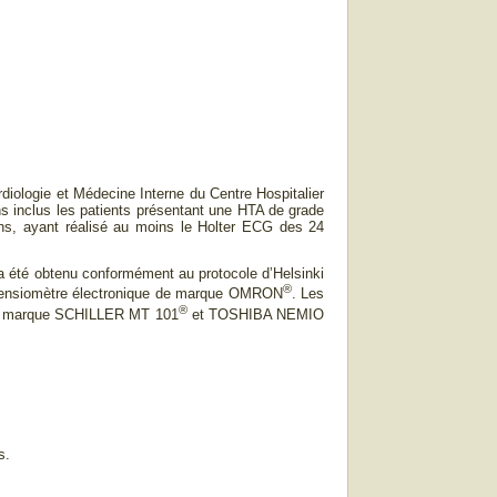
ardiologie et Médecine Interne du Centre Hospitalier
s inclus les patients présentant une HTA de grade
ans, ayant réalisé au moins le Holter ECG des 24
t a été obtenu conformément au protocole d’Helsinki
®
n tensiomètre électronique de marque OMRON
. Les
®
t de marque SCHILLER MT 101
et TOSHIBA NEMIO
s.