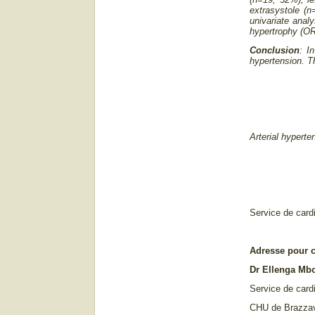
extrasystole (n
univariate anal
hypertrophy (OR
Conclusion
: I
hypertension. T
Arterial hyperte
Service de cardi
Adresse pour 
Dr Ellenga Mbo
Service de card
CHU de Brazzav