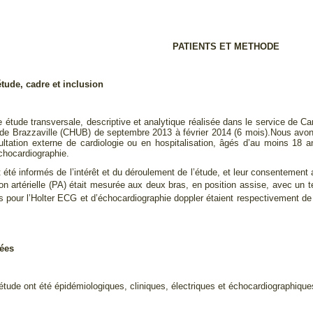
PATIENTS ET METHODE
étude, cadre et inclusion
ne étude transversale, descriptive et analytique réalisée dans le service de C
e de Brazzaville (CHUB) de septembre 2013 à février 2014 (6 mois).Nous avon
ltation externe de cardiologie ou en hospitalisation, âgés d’au moins 18 
chocardiographie.
t été informés de l’intérêt et du déroulement de l’étude, et leur consentemen
on artérielle (PA) était mesurée aux deux bras, en position assise, avec u
sés pour l’Holter ECG et d’échocardiographie doppler étaient respectivemen
iées
’étude ont été épidémiologiques, cliniques, électriques et échocardiographique