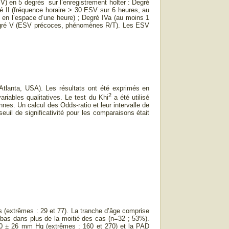
) en 5 degrés sur l’enregistrement holter : Degré
é II (fréquence horaire > 30 ESV sur 6 heures, au
 en l’espace d’une heure) ; Degré IVa (au moins 1
; Degré V (ESV précoces, phénomènes R/T). Les ESV
 Atlanta, USA). Les résultats ont été exprimés en
2
ariables qualitatives. Le test du Khi
a été utilisé
es. Un calcul des Odds-ratio et leur intervalle de
uil de significativité pour les comparaisons était
s (extrêmes : 29 et 77). La tranche d’âge comprise
 bas dans plus de la moitié des cas (n=32 ; 53%).
0 ± 26 mm Hg (extrêmes : 160 et 270) et la PAD