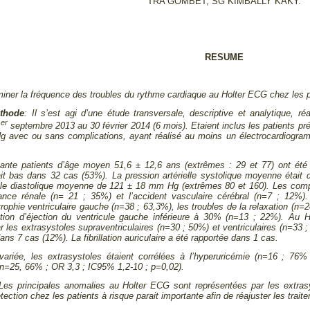
TRA GOMBET, SG KIMBALLY KAKY.
RESUME
iner la fréquence des troubles du rythme cardiaque au Holter ECG chez les p
éthode
:
Il s’est agi d’une étude transversale, descriptive et analytique, 
er
1
septembre 2013 au 30 février 2014 (6 mois). Etaient inclus les patients pré
 avec ou sans complications, ayant réalisé au moins un électrocardiogra
xante patients d’âge moyen 51,6 ± 12,6 ans (extrêmes : 29 et 77) ont été
t bas dans 32 cas (53%). La pression artérielle systolique moyenne était
elle diastolique moyenne de 121 ± 18 mm Hg (extrêmes 80 et 160). Les compli
sance rénale (n= 21 ; 35%) et l’accident vasculaire cérébral (n=7 ; 12%)
rtrophie ventriculaire gauche (n=38 ; 63,3%), les troubles de la relaxation (n=28
ction d’éjection du ventricule gauche inférieure à 30% (n=13 ; 22%). Au 
r les extrasystoles supraventriculaires (n=30 ; 50%) et ventriculaires (n=33 
ans 7 cas (12%). La fibrillation auriculaire a été rapportée dans 1 cas.
variée, les extrasystoles étaient corrélées à l’hyperuricémie (n=16 ; 7
n=25, 66% ; OR 3,3 ; IC95% 1,2-10 ; p=0,02).
Les principales anomalies au Holter ECG sont représentées par les extras
tection chez les patients à risque parait importante afin de réajuster les trait