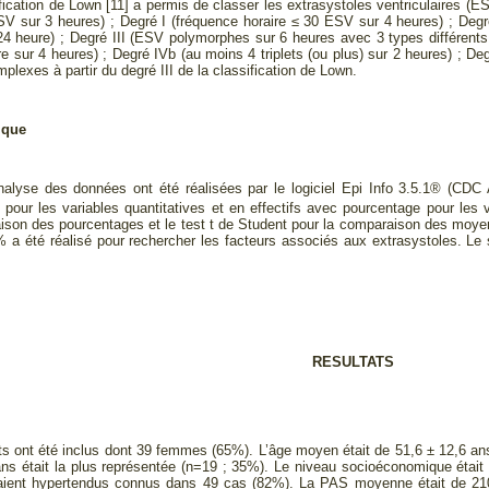
tion de Lown [11] a permis de classer les extrasystoles ventriculaires (ESV
V sur 3 heures) ; Degré I (fréquence horaire ≤ 30 ESV sur 4 heures) ; Degr
4 heure) ; Degré III (ESV polymorphes sur 6 heures avec 3 types différents
re sur 4 heures) ; Degré IVb (au moins 4 triplets (ou plus) sur 2 heures) 
mplexes à partir du degré III de la classification de Lown.
ique
analyse des données ont été réalisées par le logiciel Epi Info 3.5.1® (CDC
pour les variables quantitatives et en effectifs avec pourcentage pour les v
ison des pourcentages et le test t de Student pour la comparaison des moyenn
 a été réalisé pour rechercher les facteurs associés aux extrasystoles. Le se
RESULTATS
ts ont été inclus dont 39 femmes (65%). L’âge moyen était de 51,6 ± 12,6 an
ans était la plus représentée (n=19 ; 35%). Le niveau socioéconomique était
taient hypertendus connus dans 49 cas (82%). La PAS moyenne était de 21