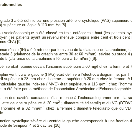
érationnelles
e 3 a été définie par une pression artérielle systolique (PAS) supérieure o
D) supérieure ou égale à 110 mm Hg [8].
cioéconomique a été classé en trois catégories : haut (les patients ayan
yen (les patients ayant un revenu mensuel compris entre cent et trois cent 
ancs CFA) [9].
e rénale (IR) a été retenue par le niveau de la clairance de la créatinine, c
tade 3 (clairance de la créatinine entre 30 et 60 ml/mn), sévère ou stade 4 (
de 5 (clairance de la créatinine inférieure à 15 ml/mn) [8].
ie était retenue devant l’uricémie supérieure à 60 mg/l chez la femme et 
e ventriculaire gauche (HVG) était définie à l’électrocardiogramme, par l’
nell supérieur à 28 mm chez l’homme et supérieur à 20 mm chez la femme. A l’
2
triculaire gauche indexée (IMVG) était supérieure à 115 g/m
chez l’homme
es a été faite par la méthode de l’association Américaine d’Echocardiographie
 des cavités cardiaques était retenue à l’échocardiogramme par : la surfa
2
eillette gauche supérieure à 20 cm
; diamètre télédiastolique du VG (DTD
2
z l’homme et à 32 mm/m
chez la femme ; diamètre télédiastolique du 
le.
n systolique sévère du ventricule gauche correspondait à une fraction d’é
ode de Simpson 4 et 2 cavités [10].