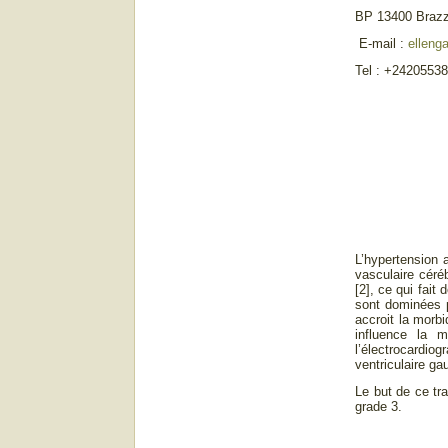
BP 13400 Brazz
E-mail :
elleng
Tel : +2420553
L’hypertension a
vasculaire céré
[2], ce qui fai
sont dominées p
accroit la morbi
influence la m
l’électrocardio
ventriculaire ga
Le but de ce tr
grade 3.