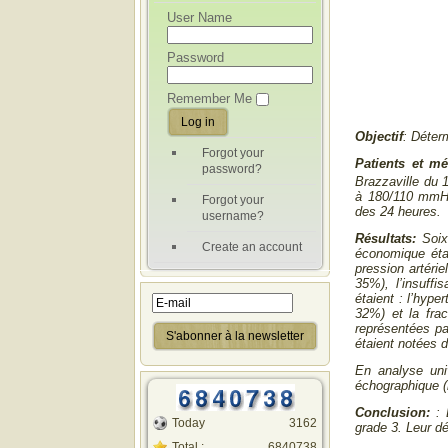
User Name
Password
Remember Me
Objectif
:
Déterm
Forgot your
Patients et m
password?
Brazzaville du 
à 180/110 mmHg
Forgot your
des 24 heures.
username?
Résultats
:
S
oi
Create an account
économique étai
pression artéri
35%), l’insuffi
étaient : l’hype
32%) et la fra
représentées pa
étaient notées d
En analyse uni
échographique (
Conclusion:
:
Today
3162
grade 3. Leur dé
Total :
6840738