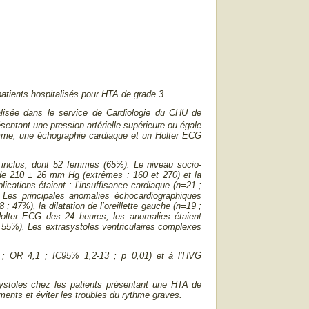
atients hospitalisés pour HTA de grade 3.
réalisée dans le service de Cardiologie du CHU de
sentant une pression artérielle supérieure ou égale
mme, une échographie cardiaque et un Holter ECG
 inclus, dont 52 femmes (65%). Le niveau socio-
 de 210 ± 26 mm Hg (extrêmes : 160 et 270) et la
cations étaient : l’insuffisance cardiaque (n=21 ;
. Les principales anomalies échocardiographiques
 ; 47%), la dilatation de l’oreillette gauche (n=19 ;
Holter ECG des 24 heures, les anomalies étaient
; 55%). Les extrasystoles ventriculaires complexes
6% ; OR 4,1 ; IC95% 1,2-13 ; p=0,01) et à l’HVG
ystoles chez les patients présentant une HTA de
ements et éviter les troubles du rythme graves.