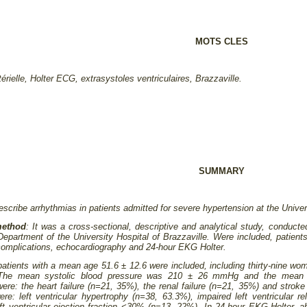
MOTS CLES
érielle, Holter ECG, extrasystoles ventriculaires, Brazzaville.
SUMMARY
escribe arrhythmias in patients admitted for severe hypertension at the Univer
method
: It was a cross-sectional, descriptive and analytical study, conduc
Department of the University Hospital of Brazzaville. Were included, patien
 complications, echocardiography and 24-hour EKG Holter.
 patients with a mean age 51.6 ± 12.6 were included, including thirty-nine 
The mean systolic blood pressure was 210 ± 26 mmHg and the mean 
ere: the heart failure (n=21, 35%), the renal failure (n=21, 35%) and strok
ere: left ventricular hypertrophy (n=38, 63.3%), impaired left ventricular re
ft ventricular ejection fraction <30% (n=13, 22%). In 24-hour EKG-Holter, a