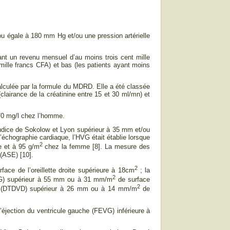
u égale à 180 mm Hg et/ou une pression artérielle
t un revenu mensuel d’au moins trois cent mille
mille francs CFA) et bas (les patients ayant moins
alculée par la formule du MDRD. Elle a été classée
clairance de la créatinine entre 15 et 30 ml/mn) et
70 mg/l chez l’homme.
indice de Sokolow et Lyon supérieur à 35 mm et/ou
échographie cardiaque, l’HVG était établie lorsque
2
 et à 95 g/m
chez la femme [8]. La mesure des
 (ASE) [10].
2
ce de l’oreillette droite supérieure à 18cm
; la
2
VG) supérieur à 55 mm ou à 31 mm/m
de surface
2
VD (DTDVD) supérieur à 26 mm ou à 14 mm/m
de
jection du ventricule gauche (FEVG) inférieure à