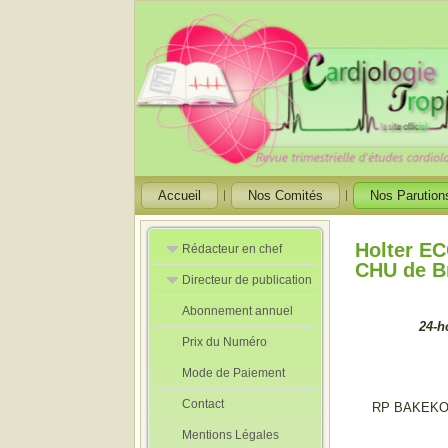
Accueil
Nos Comités
Nos Parution
Holter EC
Rédacteur en chef
CHU de Br
Directeur de publication
Rédacteurs en
Chef Adjoint
Abonnement annuel
Directeur de
24-h
publication
Prix du Numéro
adjoint
Mode de Paiement
Contact
RP BAKEKO
Mentions Légales