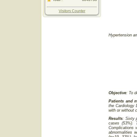
Visitors Counter
Hypertension art
Objective
: To d
Patients and 
the Cardiology 
with or without
Results
: Sixty
cases (53%). 
Complications w
abnormalities w
(n=19, 32%), le