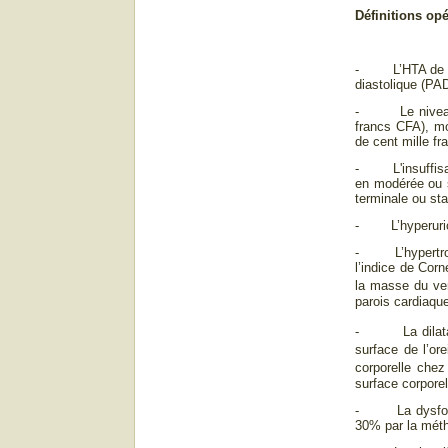
Définitions op
- L’HTA de grad
diastolique (PA
- Le niveau so
francs CFA), mo
de cent mille fr
- L'insuffisanc
en modérée ou s
terminale ou sta
- L’hyperuricém
- L’hypertrophi
l’indice de Cor
la masse du ven
parois cardiaqu
- La dilatation
surface de l’or
corporelle che
surface corporel
- La dysfonctio
30% par la méth