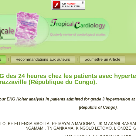
s
Recommandations aux auteurs
Soumettre un Article
G des 24 heures chez les patients avec hyperten
azzaville (République du Congo).
our EKG Holter analysis in patients admitted for grade 3 hypertension at 
(Republic of Congo).
LO, BF ELLENGA MBOLLA, RF MAYALA MAOGNAN, JK M AKANI BASS
NGAMAMI, TN GANKAMA, K NGOLO LETOMO, L ONDZE KA