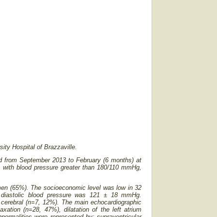
sity Hospital of Brazzaville.
ted from September 2013 to February (6 months) at
ts with blood pressure greater than 180/110 mmHg,
women (65%). The socioeconomic level was low in 32
diastolic blood pressure was 121 ± 18 mmHg.
e cerebral (n=7, 12%). The main echocardiographic
laxation (n=28, 47%), dilatation of the left atrium
bnormalities were represented by: supraventricular