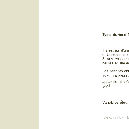
Type, durée d’
Il s’est agi d’u
et Universitair
3, vus en consu
heures et une é
Les patients on
1975. La pressi
appareils utili
®
MX
.
Variables étud
Les variables d