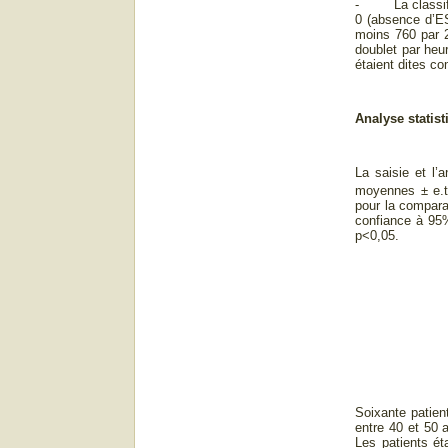
- La classifica
0 (absence d’ES
moins 760 par 2
doublet par heu
étaient dites co
Analyse statist
La saisie et l’
moyennes ± e.t 
pour la compara
confiance à 95%
p<0,05.
Soixante patien
entre 40 et 50 
Les patients é