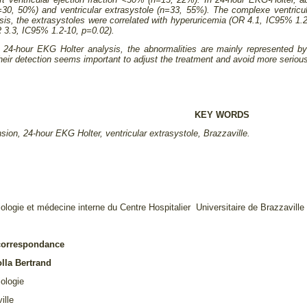
=30, 50%) and ventricular extrasystole (n=33, 55%). The complexe ventricu
ysis, the extrasystoles were correlated with hyperuricemia (OR 4.1, IC95% 1.2
 3.3, IC95% 1.2-10, p=0.02).
n 24-hour EKG Holter analysis, the abnormalities are mainly represented by
heir detection seems important to adjust the treatment and avoid more seriou
KEY WORDS
nsion, 24-hour EKG Holter, ventricular extrasystole, Brazzaville.
ologie et médecine interne du Centre Hospitalier Universitaire de Brazzaville
correspondance
lla Bertrand
iologie
ille