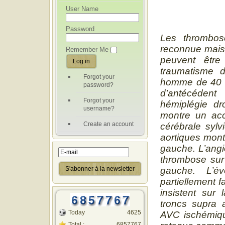
User Name
Password
Les thrombos
reconnue mais 
Remember Me
peuvent être
traumatisme d
Forgot your
homme de 40 an
password?
d’antécédent
Forgot your
hémiplégie dr
username?
montre un acci
Create an account
cérébrale sylv
aortiques mont
gauche. L’angi
thrombose sur 
gauche. L’év
partiellement f
insistent sur
troncs supra 
Today
4625
AVC ischémiqu
Total :
6857767