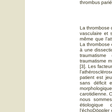
thrombus pariét
La thrombose c
vasculaire et 
même que l’att
La thrombose c
à une dissecti
traumatisme 
traumatisme mi
[3]. Les facte
l’athéroscléro
patient est je
sans déficit 
morphologiqu
carotidienne. 
nous sommes 
étiologique
l’échoDöppler 