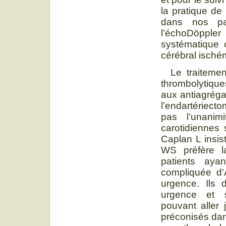
la pratique de
dans nos pay
l’échoDöppl
systématique c
cérébral isché
Le traitement
thrombolytique
aux antiagréga
l’endartériect
pas l’unani
carotidiennes s
Caplan L insis
WS préfère la
patients aya
compliquée d’
urgence. Ils 
urgence et s
pouvant aller 
préconisés dan