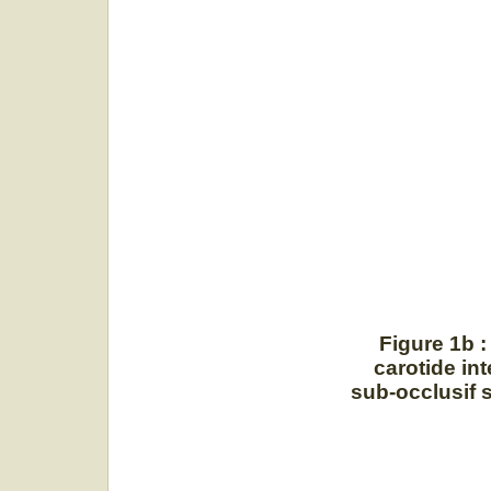
Figure 1b
:
carotide in
sub-occlusif 