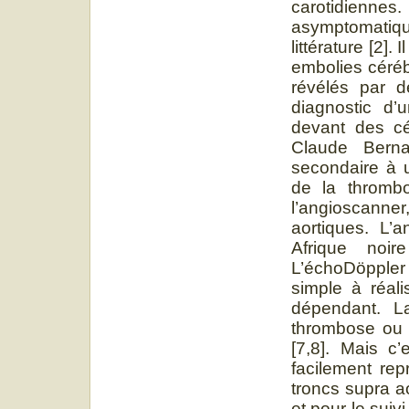
carotidienn
asymptomatiq
littérature [2]
embolies céréb
révélés par d
diagnostic d’
devant des cé
Claude Berna
secondaire à u
de la thrombo
l’angioscanner
aortiques. L’a
Afrique noir
L’échoDöpple
simple à réali
dépendant. L
thrombose ou 
[7,8]. Mais c
facilement rep
troncs supra a
et pour le suiv