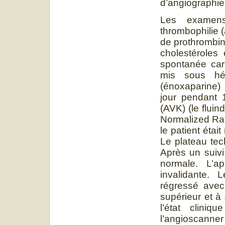
d’angiographie
Les examens
thrombophilie (
de prothrombin
cholestéroles 
spontanée caro
mis sous hé
(énoxaparine) 
jour pendant 
(AVK) (le fluin
Normalized Rati
le patient étai
Le plateau tec
Après un suivi
normale. L’a
invalidante. 
régressé avec
supérieur et à
l’état cliniq
l’angioscanne