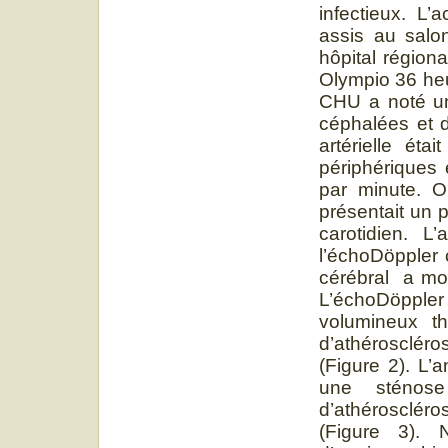
infectieux. L’
assis au salon
hôpital région
Olympio 36 heu
CHU a noté un
céphalées et d
artérielle ét
périphériques 
par minute. Ou
présentait un 
carotidien. L
l’échoDöppler 
cérébral a mon
L’échoDöppl
volumineux th
d’athérosclér
(Figure 2). L’
une sténose
d’athéroscléros
(Figure 3). 