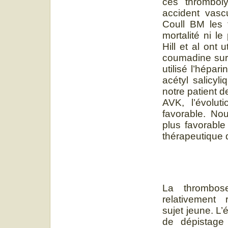
ces thrombol
accident vasc
Coull BM les 
mortalité ni l
Hill et al ont 
coumadine sur 
utilisé l’hépa
acétyl salicyl
notre patient 
AVK, l’évolut
favorable. No
plus favorable
thérapeutique 
La thrombos
relativement 
sujet jeune. L
de dépistage 