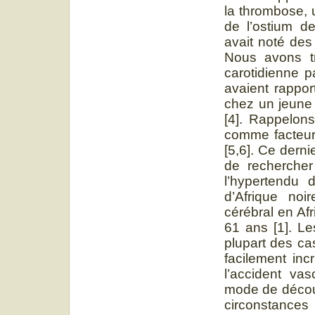
la thrombose, 
de l’ostium de
avait noté des
Nous avons t
carotidienne p
avaient rappo
chez un jeune 
[4]. Rappelons
comme facteur 
[5,6]. Ce derni
de rechercher
l’hypertendu
d’Afrique noi
cérébral en Af
61 ans [1]. Le
plupart des ca
facilement inc
l’accident va
mode de découv
circonstance