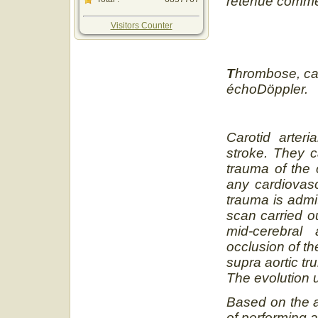
retenue comme
Visitors Counter
T
hrombose, car
échoDöppler.
Carotid arter
stroke. They c
trauma of the 
any cardiovasc
trauma is admi
scan carried o
mid-cerebral
occlusion of th
supra aortic tr
The evolution u
Based on the a
of performing a