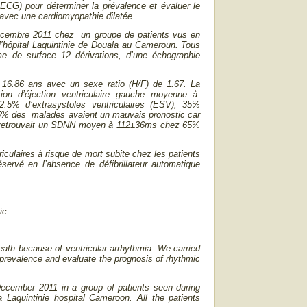
ECG) pour déterminer la prévalence et évaluer le
avec une cardiomyopathie dilatée.
écembre 2011 chez un groupe de patients vus en
 l’hôpital Laquintinie de Douala au Cameroun. Tous
mme de surface 12 dérivations, d’une échographie
16.86 ans avec un sexe ratio (H/F) de 1.67. La
tion d’éjection ventriculaire gauche moyenne à
.5% d’extrasystoles ventriculaires (ESV), 35%
75% des malades avaient un mauvais pronostic car
ale retrouvait un SDNN moyen à 112±36ms chez 65%
culaires à risque de mort subite chez les patients
éservé en l’absence de défibrillateur automatique
ic.
death because of ventricular arrhythmia. We carried
e prevalence and evaluate the prognosis of rhythmic
December 2011 in a group of patients seen during
 Laquintinie hospital Cameroon. All the patients