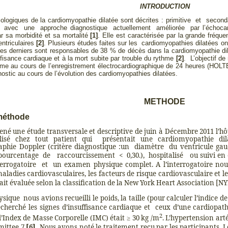
INTRODUCTION
ologiques de la cardiomyopathie dilatée sont décrites : primitive et seco
e avec une approche diagnostique actuellement améliorée par l’échoc
ar sa morbidité et sa mortalité
[1]
. Elle est caractérisée par la grande fréqu
entriculaires
[2]
. Plusieurs études faites sur les cardiomyopathies dilatées ont
Ces derniers sont responsables de 38 % de décès dans la cardiomyopathie di
uffisance cardiaque et à la mort subite par trouble du rythme
[2]
. L’objectif de
hme au cours de l’enregistrement électrocardiographique de 24 heures (HOLTE
ostic au cours de l’évolution des cardiomyopathies dilatées.
METHODE
 méthode
é une étude transversale et descriptive de juin à Décembre 2011 l’hô
lisé chez tout patient qui
présentait une cardiomyopathie dil
aphie Doppler (critère diagnostique :
un
diamètre
du ventricule gau
pourcentage
de
raccourcissement
<
0,30.),
hospitalisé
ou
suivi en
errogatoire
et
un examen physique complet. A l’interrogatoire nou
aladies cardiovasculaires, les facteurs de risque cardiovasculaire et l
ait évaluée selon la classification de la New York Heart Association [N
ysique
nous avions recueilli le poids, la taille (pour calculer l’indice d
cherché les signes d’insuffisance cardiaque et
ceux d’une cardiopath
2
l’Index de Masse Corporelle (IMC) était ≥ 30 kg /m
.
L’hypertension artéri
mittee 7
[6].
Nous avons noté le traitement reçu par les participants. Le