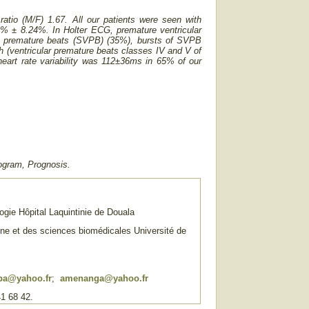
atio (M/F) 1.67. All our patients were seen with
60% ± 8.24%.
In Holter ECG, premature ventricular
ar premature beats (SVPB) (35%), bursts of SVPB
h (ventricular premature beats classes IV and V of
heart rate variability was 112±36ms in 65% of our
iogram, Prognosis.
ogie Hôpital Laquintinie de Douala
ne et des sciences biomédicales Université de
ba@yahoo.fr
;
amenanga@yahoo.fr
41 68 42.