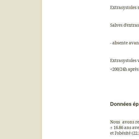
Extrasystoles 
Salves d’extra
- absente avant
Extrasystoles 
<200/24h après 
Données ép
Nous
avons re
± 16.86 ans av
et l’obésité (22