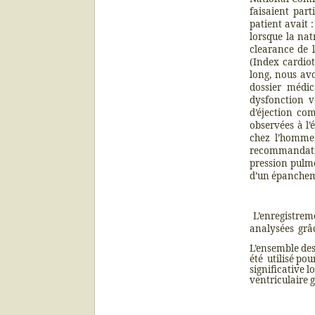
faisaient part
patient avait 
lorsque la nat
clearance de 
(Index cardiot
long, nous avo
dossier médic
dysfonction v
d’éjection com
observées à l’
chez l’homme 
recommandatio
pression pulm
d’un épanchem
L’enregistrem
analysées
grâ
L’ensemble des 
été
utilisé po
significative 
ventriculaire 