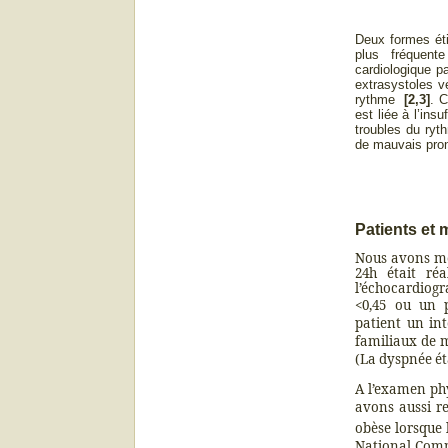
Deux formes éti
plus fréquent
cardiologique p
extrasystoles v
rythme
[2,3]
. 
est liée à l’ins
troubles du ryt
de mauvais pron
Patients et
Nous avons men
24h était réa
l’échocardiogr
<0,45
ou
un
patient un int
familiaux de m
(La dyspnée ét
A l’examen ph
avons aussi re
obèse lorsque 
National Com