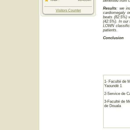
benefited from 
Results
: we in
Visitors Counter
cardiomegaly o
beats (82.5%) 
(42.5%). In our
LOWN classifica
patients.
Conclusion
1- Faculté de 
Yaoundé 1
2-Service de Ca
3-Faculté de M
de Douala