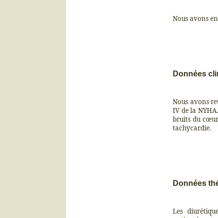
Nous avons enr
Données cli
Nous avons ret
IV de la NYHA.
bruits du cœur
tachycardie.
Données th
Les diurétiqu