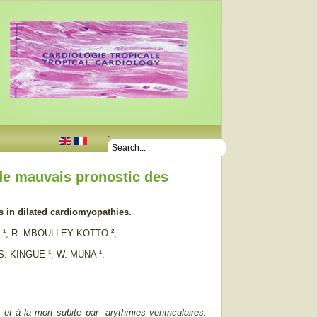
.
 de mauvais pronostic des
s in dilated cardiomyopathies.
 ¹, R. MBOULLEY KOTTO ²,
S. KINGUE ¹, W. MUNA ¹.
e et à la mort subite par arythmies ventriculaires.