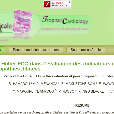
s
Recommandations aux auteurs
Soumettre un Article
u Holter ECG dans l’évaluation des indicateurs
pathies dilatées.
Value of the Holter ECG in the evaluation of poor prognostic indicator
1,2
B. HAMADOU
, A. MENANGA ¹, E. MAKUETCHE SOH ², E. WAWO
3
Y. MAPOURE NJANKOUO
, P. NDOBO ¹, K. NGU BLACKETT ¹, 
RESUME
La mortalité de la cardiomyopathie dilatée est liée à l’insuffisance cardiaqu