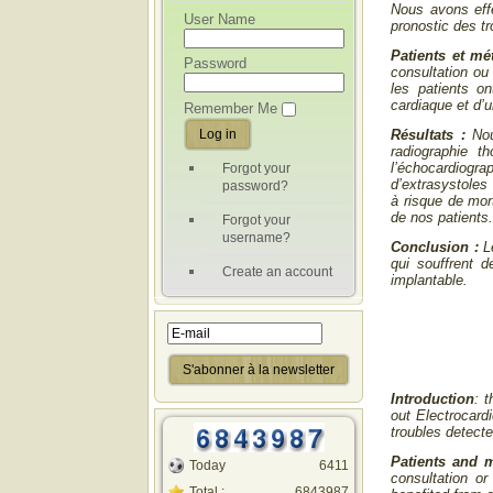
Nous avons effe
User Name
pronostic des t
Patients et m
Password
consultation ou
les patients o
cardiaque et d’
Remember Me
Résultats :
Nou
radiographie t
l’échocardiogr
Forgot your
d’extrasystoles
password?
à risque de mo
de nos patients
Forgot your
username?
Conclusion :
L
qui souffrent d
Create an account
implantable.
Introduction
: 
out Electrocard
troubles detect
Patients and 
Today
6411
consultation or
Total :
6843987