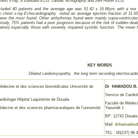
chest x-ray, a standard ECG, cardiac echography and 24H Holter ECG.
cluded 40 patients and the average age was 51.42 ± 16.86yrs with a sex r
n chest x-ray.Echocardiography noted an average ejection fraction of 31.
were the most found. Other arrhythmias found were mainly supra-ventricul
 study, 75% patients had a poor prognosis because of the risk of sudden deat
tion) especially those with severely impaired systolic function. The mean 
KEY WORDS
Dilated cardiomyopathy, the long term recording electrocard
Médecine et des sciences biomédicales Université de
Dr HAMADOU B.
Service de Cardiol
rdiologie Hôpital Laquintinie de Douala
Faculté de Médeci
édecine et des sciences pharmaceutiques de l’université
Yaoundé 1
BP: 12742 Douala
Mail:
drhamadou
TEL : 00(237) 96 