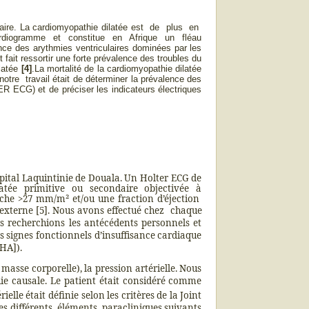
ndaire. La cardiomyopathie dilatée est de plus en
ardiogramme et constitue en Afrique un fléau
ence des arythmies ventriculaires dominées par les
 fait ressortir une forte prévalence des troubles du
latée
[4]
.La mortalité de la cardiomyopathie dilatée
 notre travail était de déterminer la prévalence des
R ECG) et de préciser les indicateurs électriques
pital Laquintinie de Douala. Un Holter ECG de
atée primitive ou secondaire objectivée à
che >27 mm/m² et/ou une fraction d’éjection
 externe [5]. Nous avons effectué chez
chaque
s recherchions les antécédents personnels et
es signes fonctionnels d’insuffisance cardiaque
YHA]).
e masse corporelle), la pression artérielle. Nous
ie causale. Le patient était considéré comme
elle était définie selon les critères de la Joint
s différents
éléments
paracliniques suivants