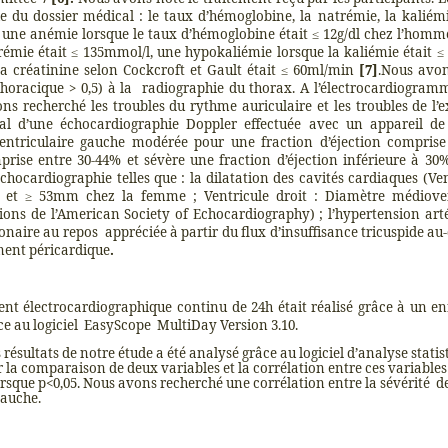
ie du dossier médical : le taux d’hémoglobine, la natrémie, la kaliém
: une anémie lorsque le taux d’hémoglobine était ≤ 12g/dl chez l’hom
rémie était ≤ 135mmol/l, une hypokaliémie lorsque la kaliémie était ≤ 
la créatinine selon Cockcroft et Gault était ≤ 60ml/min
[7]
.Nous avon
horacique > 0,5) à la
radiographie du thorax. A l’électrocardiogram
ns recherché les troubles du rythme auriculaire et les troubles de l’e
al d’une échocardiographie Doppler effectuée avec un appareil 
entriculaire gauche modérée pour une fraction d’éjection compris
prise entre 30-44% et sévère une fraction d’éjection inférieure à 3
échocardiographie telles que : la dilatation des cavités cardiaques (
et ≥ 53mm chez la femme ; Ventricule droit : Diamètre médiovent
ns de l’American Society of Echocardiography) ; l’hypertension art
onaire au repos
appréciée à partir du flux d’insuffisance tricuspide au-
ent péricardique
.
ent électrocardiographique continu de 24h était réalisé grâce à un en
ce au logiciel
EasyScope
MultiDay Version 3.10.
résultats de notre étude a été analysé grâce au logiciel d’analyse statist
ur la comparaison de deux variables et la corrélation entre ces variabl
lorsque p<0,05. Nous avons recherché une corrélation entre la sévérité
d
gauche.