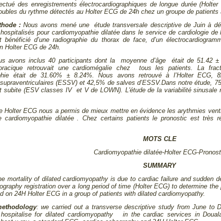
ctué des enregistrements électrocardiographiques de longue durée (Holter 
roubles du rythme détectés au Holter ECG de 24h chez un groupe de patients 
éthode :
Nous avons mené une étude transversale descriptive de Juin à d
 hospitalisés pour cardiomyopathie dilatée dans le service de cardiologie de
nt bénéficié d’une radiographie du thorax de face, d’un électrocardiogra
un Holter ECG de 24h.
s avons inclus 40 participants dont la moyenne d’âge était de 51.42 ± 
horacique retrouvait une cardiomégalie chez tous les patients. La frac
aphie était de 31.60% ± 8.24%. Nous avons retrouvé à l’Holter ECG, 82
 supraventriculaires (ESSV) et 42,5% de salves d’ESSV.Dans notre étude, 
rt subite (ESV classes IV et V de LOWN). L'étude de la variabilité sinus
.
e Holter ECG nous a permis de mieux mettre en évidence les arythmies ventri
e cardiomyopathie dilatée . Chez certains patients le pronostic est très r
MOTS CLE
Cardiomyopathie dilatée-Holter ECG-Pronost
SUMMARY
the mortality of dilated cardiomyopathy is due to cardiac failure and sudden 
iography registration over a long period of time (Holter ECG) to determine th
ed on 24H Holter ECG in a group of patients with dilated cardiomyopathy.
methodology
: we carried out a transverse descriptive study from June to 
 hospitalise for dilated cardiomyopathy in the cardiac services in Douala