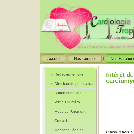
Accueil
Nos Comités
Nos Parution
Intérêt d
Rédacteur en chef
cardiomyo
Directeur de publication
Rédacteurs en
Chef Adjoint
Abonnement annuel
Directeur de
publication
Prix du Numéro
adjoint
Mode de Paiement
Contact
Mentions Légales
Introduction :