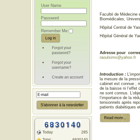
User Name
Faculté de Médecine 
Password
Biomédicales, Univers
Hôpital Central de Ya
Remember Me
Hôpital Général de Y
Forgot your
Adresse pour corre
password?
raoulsims@yahoo.fr
Forgot your
username?
Introduction :
L’impor
Create an account
la mesure de la pressi
cabinet est connue ; m
de la baisse ni l’effet
ne sont connus. L’objec
l’importance de la réd
tensionnels après rep
patients diabétiques e
Read more...
Today
285
Total :
6830140