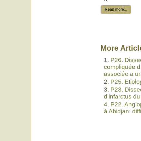
Read more...
More Article
P26. Dissec
compliquée d’
associée a u
P25. Etiolo
P23. Disse
d’infarctus d
P22. Angiop
à Abidjan: diff