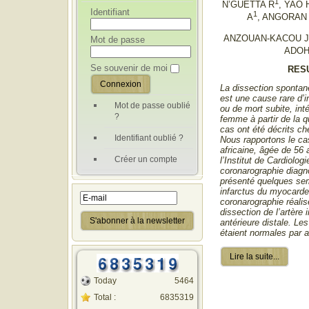
1
N’GUETTA R
, YAO 
Identifiant
1
A
, ANGORAN 
ANZOUAN-KACOU 
Mot de passe
ADOH
Se souvenir de moi
RES
La dissection spontan
est une cause rare d’
Mot de passe oublié
ou de mort subite, int
?
femme à partir de la 
cas ont été décrits che
Identifiant oublié ?
Nous rapportons le cas
africaine, âgée de 56
Créer un compte
l’Institut de Cardiolog
coronarographie diagno
présenté quelques sem
infarctus du myocarde 
coronarographie réalis
dissection de l’artère i
antérieure distale. Le
étaient normales par ai
Lire la suite...
Today
5464
Total :
6835319