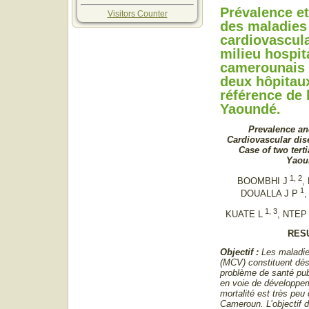
Prévalence et
Visitors Counter
des maladies
cardiovascula
milieu hospit
camerounais 
deux hôpitau
référence de l
Yaoundé.
Prevalence and
Cardiovascular dis
Case of two terti
Yaou
1, 2
BOOMBHI J
,
1
DOUALLA J P
1, 3
KUATE L
, NTEP
RES
Objectif :
Les maladie
(MCV) constituent dés
problème de santé pu
en voie de développem
mortalité est très pe
Cameroun. L’objectif d