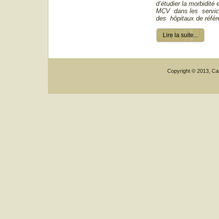
d’étudier la morbidité 
MCV dans les service
des hôpitaux de réfé
Lire la suite...
Copyright © 2013, Car