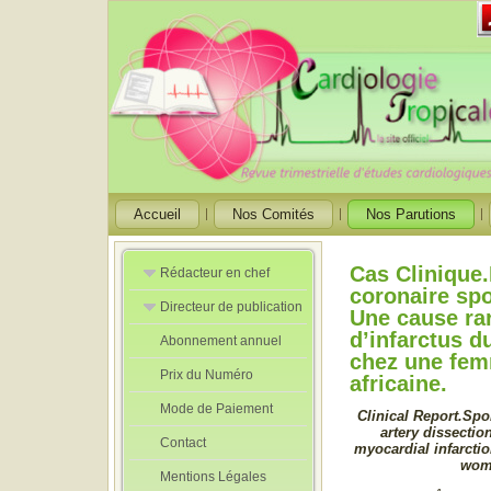
Accueil
Nos Comités
Nos Parutions
Cas Clinique.
Rédacteur en chef
coronaire sp
Directeur de publication
Rédacteurs en
Une cause ra
Chef Adjoint
d’infarctus 
Abonnement annuel
Directeur de
chez une fem
publication
Prix du Numéro
adjoint
africaine.
Mode de Paiement
Clinical Report.Sp
artery dissection
Contact
myocardial infarctio
wom
Mentions Légales