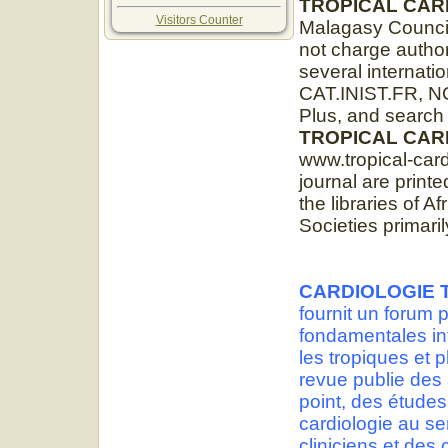
TROPICAL CAR
Visitors Counter
Malagasy Council
not charge author
several internatio
CAT.INIST.FR, N
Plus, and search
TROPICAL CAR
www.tropical-car
journal are printe
the libraries of 
Societies primaril
CARDIOLOGIE 
fournit un forum 
fondamentales in
les tropiques et 
revue publie des 
point, des études
cardiologie au sen
cliniciens et des