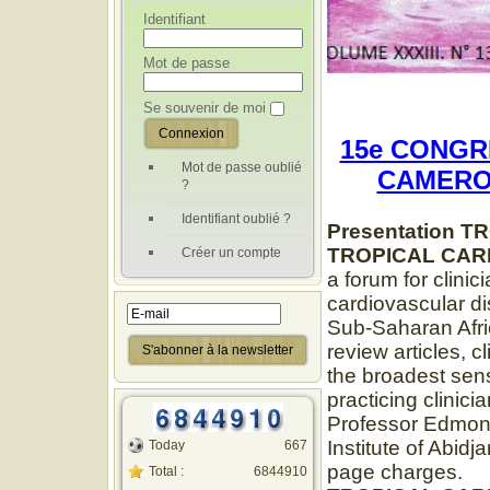
Identifiant
Mot de passe
Se souvenir de moi
15e CONGR
Mot de passe oublié
CAMEROU
?
Identifiant oublié ?
Presentation 
TROPICAL CAR
Créer un compte
a forum for clinic
cardiovascular dis
Sub-Saharan Afric
review articles, c
the broadest sens
practicing clinic
Professor Edmon
Institute of Abidj
Today
667
page charges.
Total :
6844910