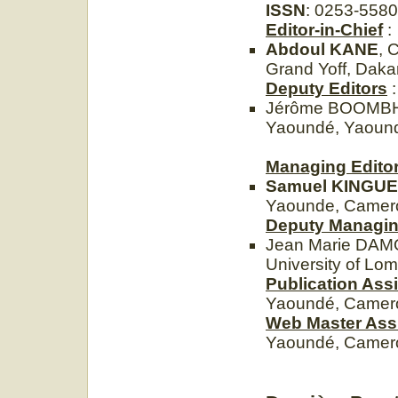
ISSN
: 0253-5580
Editor-in-Chief
:
Abdoul KANE
, 
Grand Yoff, Daka
Deputy Editors
:
Jérôme BOOMBHI, 
Yaoundé, Yaoun
Managing Edito
Samuel KINGUE
Yaounde, Camero
Deputy Managin
Jean Marie DAMO
University of Lo
Publication Assi
Yaoundé, Camer
Web Master Ass
Yaoundé, Camer