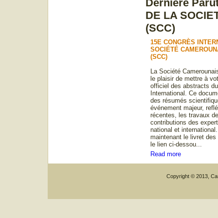
Dernière Par
DE LA SOCIE
(SCC)
15E CONGRÈS INTER
SOCIÉTÉ CAMEROUNA
(SCC)
La Société Camerounais
le plaisir de mettre à vot
officiel des abstracts 
International. Ce docum
des résumés scientifiqu
événement majeur, refl
récentes, les travaux de
contributions des exper
national et internation
maintenant le livret des
le lien ci-dessou...
Read more
Copyright © 2013, Car