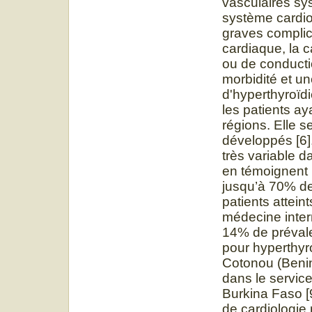
vasculaires sys
système cardiov
graves complica
cardiaque, la 
ou de conducti
morbidité et un
d'hyperthyroïdi
les patients ay
régions. Elle s
développés [6]
très variable 
en témoignent l
jusqu’à 70% de
patients attei
médecine intern
14% de prévale
pour hyperthyr
Cotonou (Benin
dans le servic
Burkina Faso [
de cardiologie 