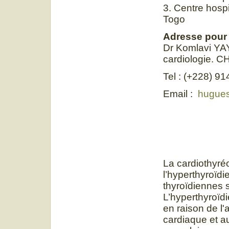
3. Centre hospi
Togo
Adresse pour
Dr Komlavi YA
cardiologie. 
Tel : (+228) 9
Email :
hugue
La cardiothyré
l’hyperthyroïdi
thyroïdiennes s
L’hyperthyroïd
en raison de l'
cardiaque et a