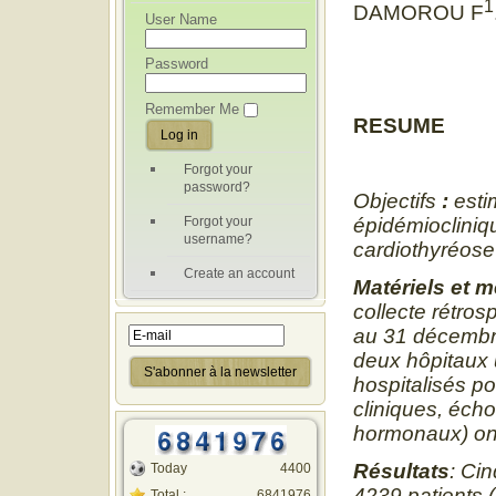
1
DAMOROU F
User Name
Password
Remember Me
RESUME
Forgot your
password?
Objectifs
:
esti
Forgot your
épidémiocliniqu
username?
cardiothyréose 
Create an account
Matériels et 
collecte rétro
au 31 décembre
deux hôpitaux 
hospitalisés p
cliniques, éch
hormonaux) ont
Résultats
: Cin
Today
4400
4239 patients 
Total :
6841976