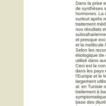
Dans la prise e
de synthèses s
hormones. La ch
surtout après r
traitement médi
nos résultats e
subsaharienne. 
et presque exc
et la molécule l
Selon les reco
étiologique de c
utilisé dans a
Ceci est la co
dans les pays 
l’Europe et le
largement utili
al. en Tunisie 
traitement à bas
symptomatique 
base des diuré