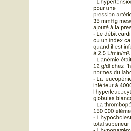
- L’hypertensio
pour une
pression artér
35 mmHg mesuré
ajouté à la pres
- Le débit cardi
ou un index car
quand il est in
à 2,5 L/min/m².
- L’anémie étai
12 g/dl chez l
normes du labo
- La leucopéni
inférieur à 400
l’hyperleucocy
globules blancs
- La thrombopén
150 000 élémen
- L’hypocholes
total supérieur 
- L’hyponatrémi