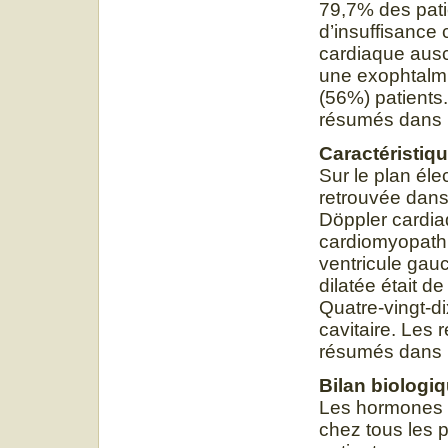
79,7% des pati
d’insuffisance 
cardiaque auscu
une exophtalmi
(56%) patients
résumés dans l
Caractéristiq
Sur le plan élect
retrouvée dans
Döppler cardia
cardiomyopathi
ventricule gau
dilatée était 
Quatre-vingt-di
cavitaire. Les
résumés dans l
Bilan biologi
Les hormones t
chez tous les p