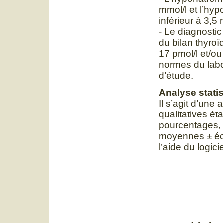
mmol/l et l’hy
inférieur à 3,5 
- Le diagnostic
du bilan thyroïd
17 pmol/l et/ou 
normes du labo
d’étude.
Analyse stati
Il s’agit d’une
qualitatives ét
pourcentages, 
moyennes ± éca
l’aide du logic