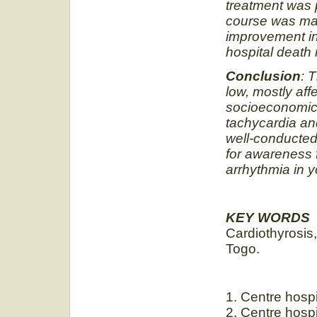
treatment was 
course was ma
improvement in
hospital death 
Conclusion
: 
low, mostly aff
socioeconomic 
tachycardia and
well-conducted
for awareness f
arrhythmia in 
KEY WORDS
Cardiothyrosis
Togo.
1. Centre hosp
2. Centre hospi