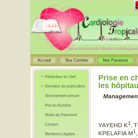
Accueil
Nos Comités
Nos Parutions
Prise en c
Rédacteur en chef
les hôpita
Directeur de publication
Rédacteurs en
Chef Adjoint
Management o
Abonnement annuel
Directeur de
publication
Prix du Numéro
adjoint
Mode de Paiement
1
YAYEHD K
, 
Contact
1
KPELAFIA M
Mentions Légales