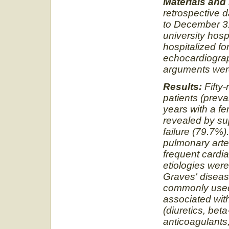
Materials and
retrospective 
to December 31
university hosp
hospitalized fo
echocardiograp
arguments wer
Results:
Fifty
patients (prev
years with a f
revealed by su
failure (79.7%
pulmonary arte
frequent cardi
etiologies were
Graves' diseas
commonly used 
associated with
(diuretics, bet
anticoagulants,