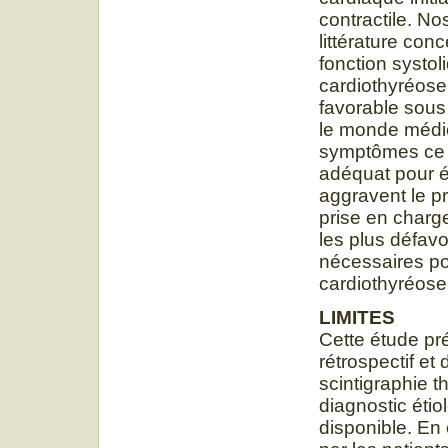
contractile. No
littérature con
fonction systol
cardiothyréose 
favorable sous 
le monde médic
symptômes ce q
adéquat pour é
aggravent le pr
prise en charge
les plus défav
nécessaires po
cardiothyréose
LIMITES
Cette étude pré
rétrospectif et d
scintigraphie 
diagnostic étio
disponible. En