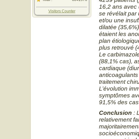
16,2 ans avec 
Visitors Counter
se révélait par
et/ou une insu
dilatée (35,6%)
étaient les ano
plan étiologique
plus retrouvé 
Le carbimazole 
(88,1% cas), as
cardiaque (diu
anticoagulants 
traitement chir
L’évolution im
symptômes avec
91,5% des cas 
Conclusion
: 
relativement fa
majoritairemen
socioéconomiqu