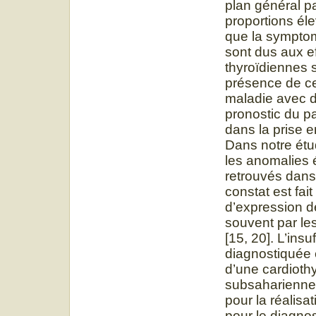
plan général p
proportions él
que la symptom
sont dus aux e
thyroïdiennes s
présence de ce
maladie avec d
pronostic du pa
dans la prise e
Dans notre étud
les anomalies é
retrouvés dan
constat est fai
d’expression de
souvent par les
[15, 20]. L’ins
diagnostiquée 
d’une cardioth
subsaharienne 
pour la réalis
pour le diagnos