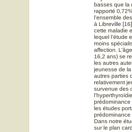
basses que la n
rapporté 0,72%
l’ensemble des 
à Libreville [1
cette maladie e
lequel l’étude 
moins spéciali
affection. L’â
16,2 ans) se r
les autres aute
jeunesse de la
autres parties 
relativement je
survenue des c
l’hyperthyroïdi
prédominance f
les études port
prédominance d
Dans notre étu
sur le plan car