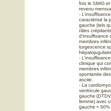
fois le SMIG et
revenu mensuel
- L’insuffisanc
caractérisé la 
gauche (tels qu
râles crépitan
d’insuffisance
membres inféri
turgescence sp
hépatojugulaire
- L’insuffisanc
clinique qui c
membres inféri
spontanée des j
ascite.
- La cardiomyop
ventricule gauc
gauche (DTDVG
femme) avec une
gauche < 50% 