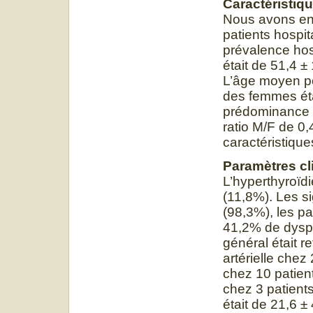
Caractéristi
Nous avons enr
patients hospit
prévalence hos
était de 51,4 
L’âge moyen po
des femmes éta
prédominance 
ratio M/F de 0
caractéristiqu
Paramètres cl
L’hyperthyroïdi
(11,8%). Les si
(98,3%), les p
41,2% de dyspn
général était r
artérielle chez 
chez 10 patient
chez 3 patient
était de 21,6 ± 