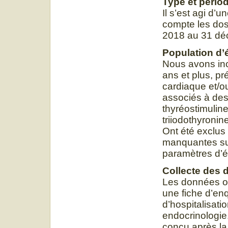
Type et pério
Il s’est agi d’
compte les doss
2018 au 31 déc
Population d’
Nous avons inc
ans et plus, pr
cardiaque et/o
associés à des
thyréostimuline
triiodothyronin
Ont été exclus
manquantes sus
paramètres d’é
Collecte des
Les données on
une fiche d’enq
d’hospitalisati
endocrinologie.
conçu après la 