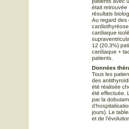
patients avec 
était retrouvé
résultats biolo
Au regard des c
cardiothyréose
cardiaque isol
supraventriculair
12 (20,3%) pati
cardiaque + ta
patients.
Données théra
Tous les patien
des antithyroïd
été réalisée ch
été effectuée. 
par la dobutam
d’hospitalisati
jours). Le tab
et de l’évolutio