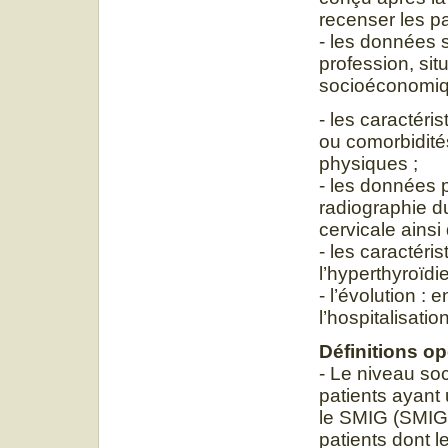
recenser les p
- les données 
profession, sit
socioéconomiq
- les caractéri
ou comorbidité
physiques ;
- les données 
radiographie d
cervicale ainsi
- les caractéri
l’hyperthyroïdi
- l’évolution : 
l’hospitalisation
Définitions op
- Le niveau so
patients ayant
le SMIG (SMIG
patients dont 