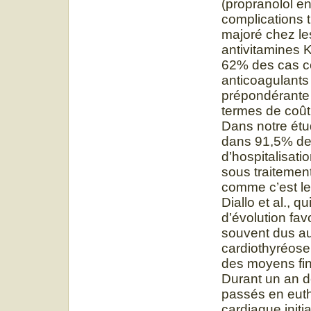
(propranolol en
complications 
majoré chez les 
antivitamines K
62% des cas c
anticoagulants 
prépondérante 
termes de coût 
Dans notre étud
dans 91,5% des
d’hospitalisati
sous traitemen
comme c’est le
Diallo et al., 
d’évolution fa
souvent dus au
cardiothyréose 
des moyens fin
Durant un an de
passés en euth
cardiaque initi