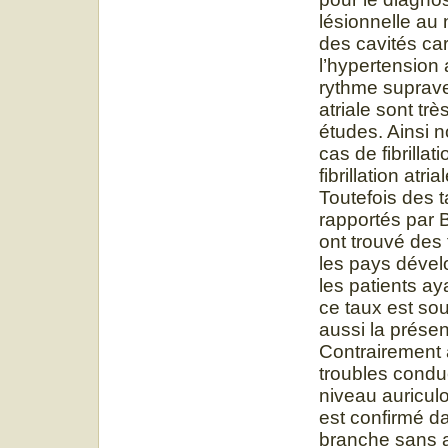
lésionnelle au 
des cavités car
l’hypertension 
rythme supravent
atriale sont tr
études. Ainsi 
cas de fibrilla
fibrillation atr
Toutefois des ta
rapportés par B
ont trouvé des
les pays dévelo
les patients ay
ce taux est sou
aussi la prése
Contrairement 
troubles conduc
niveau auriculov
est confirmé d
branche sans a