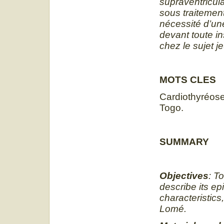
supraventricula
sous traitement
nécessité d’un
devant toute i
chez le sujet j
MOTS CLES
Cardiothyréose,
Togo.
SUMMARY
Objectives
: T
describe its ep
characteristics
Lomé.