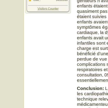
géniteurs n’av
enfants étaient 
Visitors Counter
quasiment pas 
étaient suivies
enfants avaien
symptômes égal
cardiaque, la 
enfants avait u
infantiles sont
charge est sur
bénéficié d’une
perdue de vue 
complications s
respiratoires e
consultation, 0
essentiellemen
Conclusion:
L
les cardiopath
technique relev
médicamenteuse