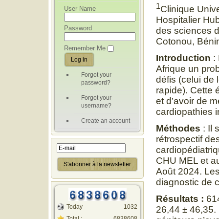
1
Clinique Unive
User Name
Hospitalier 
Password
des sciences d
Cotonou, Béni
Remember Me
Introduction
:
Afrique un pro
Forgot your
défis (celui de
password?
rapide). Cette 
Forgot your
et d’avoir de m
username?
cardiopathies i
Create an account
Méthodes
: Il
rétrospectif d
cardiopédiatriq
CHU MEL et au
Août 2024. Les
diagnostic de c
Résultats :
614
Today
1032
26,44 ± 46,35. 
Total :
6838608