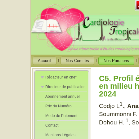
Accueil
Nos Comités
Nos Parutions
C5. Profil 
Rédacteur en chef
en milieu 
Directeur de publication
Rédacteurs en
2024
Chef Adjoint
Abonnement annuel
Directeur de
publication
1
Codjo L
.,
Ana
Prix du Numéro
adjoint
Soummonni F.
Mode de Paiement
1
Dohou H.
, S
Contact
Mentions Légales