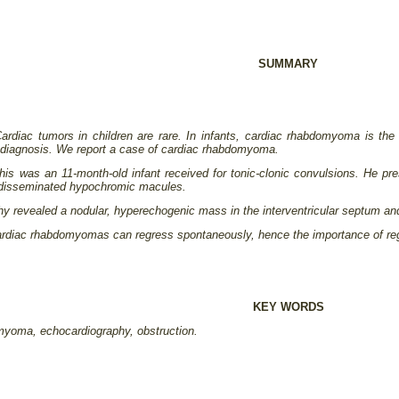
SUMMARY
Cardiac tumors in children are rare. In infants, cardiac rhabdomyoma is th
 diagnosis. We report a case of cardiac rhabdomyoma.
his was an 11-month-old infant received for tonic-clonic convulsions. He pr
 disseminated hypochromic macules.
y revealed a nodular, hyperechogenic mass in the interventricular septum and 2
ardiac rhabdomyomas can regress spontaneously, hence the importance of regula
KEY WORDS
myoma, echocardiography, obstruction.