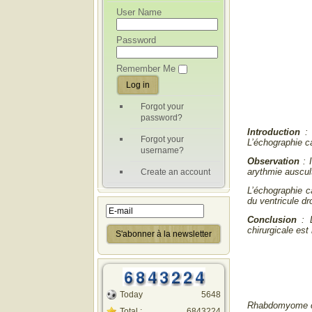
User Name
Password
Remember Me
Forgot your
password?
Introduction
:
Forgot your
L’échographie c
username?
Observation
: 
arythmie auscul
Create an account
L’échographie c
du ventricule dro
Conclusion
: 
chirurgicale est 
Today
5648
R
habdomyome ca
Total :
6843224