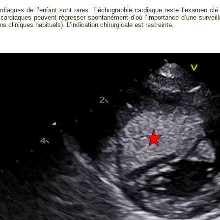
rdiaques de l’enfant sont rares. L’échographie cardiaque reste l’examen
rdiaques peuvent régresser spontanément d’où l’importance d’une surveilla
 cliniques habituels). L’indication chirurgicale est restreinte.