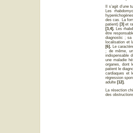
Il s’agit d’une
Les rhabdomyo
hyperéchogènes 
des cas. La form
patient)
[3]
et ra
[3,4].
Les rhabdo
être responsab
diagnostic ; sa
localisation et
[6].
Le caractère
; de même, une
indispensable 
une maladie hé
organes, dont 
patient le diag
cardiaques et 
régression spo
adulte
[12]­.
La résection ch
des obstructions