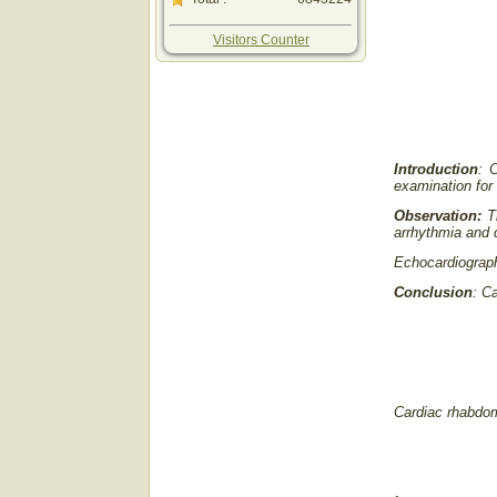
Visitors Counter
Introduction
: 
examination for
Observation:
T
arrhythmia and
Echocardiograph
Conclusion
: C
Cardiac rhabdo