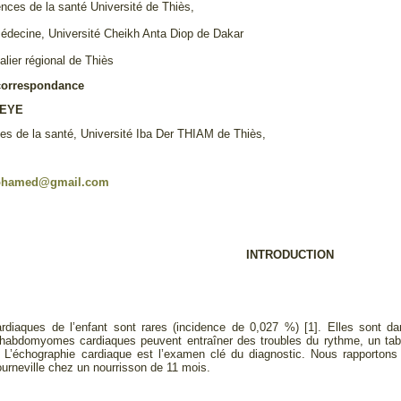
nces de la santé Université de Thiès,
édecine, Université Cheikh Anta Diop de Dakar
alier régional de Thiès
correspondance
LEYE
s de la santé, Université Iba Der THIAM de Thiès,
8
ohamed@gmail.com
INTRODUCTION
diaques de l’enfant sont rares (incidence de 0,027 %) [1]. Elles sont dan
habdomyomes cardiaques peuvent entraîner des troubles du rythme, un tabl
s. L’échographie cardiaque est l’examen clé du diagnostic. Nous rapporto
urneville chez un nourrisson de 11 mois.