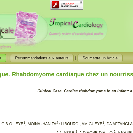
s
Recommandations aux auteurs
Soumettre un Article
que. Rhabdomyome cardiaque chez un nourrisso
Clinical Case.
Cardiac rhabdomyoma in an infant: a 
1
2 ,
1
.C.B.O LEYE
, MOINA -HANIFA
I IBOUROI, AM GUEYE
, DA AFFANGLA
3
2