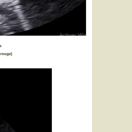
e
 rouge)