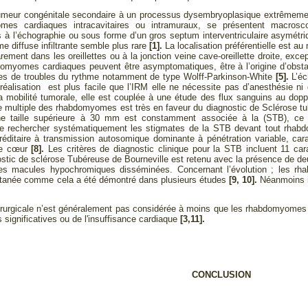
 tumeur congénitale secondaire à un processus dysembryoplasique extrêmemen
mes cardiaques intracavitaires ou intramuraux, se présentent macrosc
à l’échographie ou sous forme d’un gros septum interventriculaire asymétriq
e diffuse infiltrante semble plus rare
[1].
La localisation préférentielle est 
rement dans les oreillettes ou à la jonction veine cave-oreillette droite, exce
myomes cardiaques peuvent être asymptomatiques, être à l’origine d’obstacl
les de troubles du rythme notamment de type Wolff-Parkinson-White
[5].
L’éc
 réalisation est plus facile que l’IRM elle ne nécessite pas d’anesthésie n
 la mobilité tumorale, elle est couplée à une étude des flux sanguins au dopp
 multiple des rhabdomyomes est très en faveur du diagnostic de Sclérose tu
 taille supérieure à 30 mm est constamment associée à la (STB), ce qu
de rechercher systématiquement les stigmates de la STB devant tout rha
réditaire à transmission autosomique dominante à pénétration variable, c
le cœur
[8].
Les critères de diagnostic clinique pour la STB incluent 11 ca
nostic de sclérose Tubéreuse de Bourneville est retenu avec la présence de d
les macules hypochromiques disséminées. Concernant l’évolution ; les rha
ntanée comme cela a été démontré dans plusieurs études
[9, 10].
Néanmoins il
irurgicale n’est généralement pas considérée à moins que les rhabdomyomes 
 significatives ou de l'insuffisance cardiaque
[3,11].
CONCLUSION