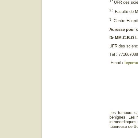
1 :
UFR des scie
2 :
Faculté de M
3
:Centre Hospit
Adresse pour 
Dr MM.C.B.O 
UFR des science
Tél : 77166708
Email
:
leyem
Les tumeurs car
bénignes. Les r
intracardiaque
tubéreuse de Bo