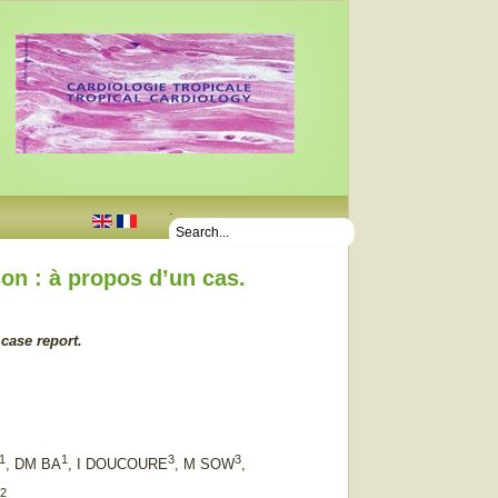
.
n : à propos d’un cas.
case report.
1
1
3
3
, DM BA
, I DOUCOURE
, M SOW
,
2