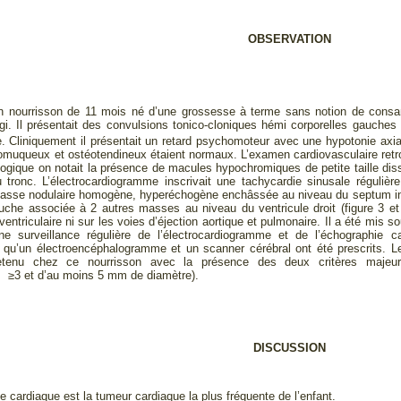
OBSERVATION
’un nourrisson de 11 mois né d’une grossesse à terme sans notion de consang
i. Il présentait des convulsions tonico-cloniques hémi corporelles gauches
e. Cliniquement il présentait un retard psychomoteur avec une hypotonie axi
omuqueux et ostéotendineux étaient normaux. L’examen cardiovasculaire retro
logique on notait la présence de macules hypochromiques de petite taille di
 tronc. L’électrocardiogramme inscrivait une tachycardie sinusale réguliè
sse nodulaire homogène, hyperéchogène enchâssée au niveau du septum interve
auche associée à 2 autres masses au niveau du ventricule droit (figure 3 et
ventriculaire ni sur les voies d’éjection aortique et pulmonaire. Il a été mis
ne surveillance régulière de l’électrocardiogramme et de l’échographie 
i qu’un électroencéphalogramme et un scanner cérébral ont été prescrits. L
retenu chez ce nourrisson avec la présence des deux critères maje
 ≥3 et d’au moins 5 mm de diamètre).
DISCUSSION
cardiaque est la tumeur cardiaque la plus fréquente de l’enfant.