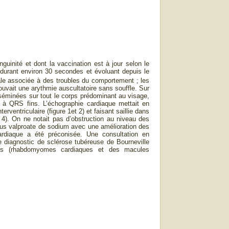
uinité et dont la vaccination est à jour selon le
 durant environ 30 secondes et évoluant depuis le
ale associée à des troubles du comportement ; les
uvait une arythmie auscultatoire sans souffle. Sur
sséminées sur tout le corps prédominant au visage,
re à QRS fins. L’échographie cardiaque mettait en
ntriculaire (figure 1et 2) et faisant saillie dans
 4). On ne notait pas d’obstruction au niveau des
 sous valproate de sodium avec une amélioration des
cardiaque a été préconisée. Une consultation en
e diagnostic de sclérose tubéreuse de Bourneville
urs (rhabdomyomes cardiaques et des macules