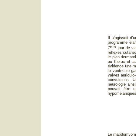
Il s’agissait d
programme élarg
ème
7
jour de vi
réflexes cutané
le plan dermato
au thorax et au
évidence une ma
le ventricule g
valves auriculo-
convulsions. U
neurologie ains
pouvait être 
hypomélaniques
Le rhabdomyome 