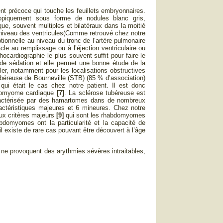
t précoce qui touche les feuillets embryonnaires.
opiquement sous forme de nodules blanc gris,
ue, souvent multiples et bilatéraux dans la moitié
au niveau des ventricules(Comme retrouvé chez notre
ptionnelle au niveau du tronc de l’artère pulmonaire
e au remplissage ou à l’éjection ventriculaire ou
hocardiographie le plus souvent suffit pour faire le
i de sédation et elle permet une bonne étude de la
ler, notamment pour les localisations obstructives
béreuse de Bourneville (STB) (85 % d’association)
i était le cas chez notre patient. Il est donc
bdomyome cardiaque
[7]
. La sclérose tubéreuse est
aractérisée par des hamartomes dans de nombreux
ractéristiques majeures et 6 mineures. Chez notre
eux critères majeurs
[9]
qui sont les rhabdomyomes
bdomyomes ont la particularité et la capacité de
 existe de rare cas pouvant être découvert à l’âge
ne provoquent des arythmies sévères intraitables,