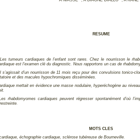
A NIASSE
, A DIAGNE DIALLO
, A KAN
RESUME
 Les tumeurs cardiaques de l’enfant sont rares. Chez le nourrisson le rha
ardiaque est l’examen clé du diagnostic. Nous rapportons un cas de rhabdo
Il s’agissait d’un nourrisson de 11 mois reçu pour des convulsions tonico-cl
tatoire et des macules hypochromiques disséminées.
ardiaque mettait en évidence une masse nodulaire, hyperéchogène au niveau d
it.
Les rhabdomyomes cardiaques peuvent régresser spontanément d’où l’import
restreinte.
MOTS CLES
rdiaque, échographie cardiaque, sclérose tubéreuse de Bourneville.