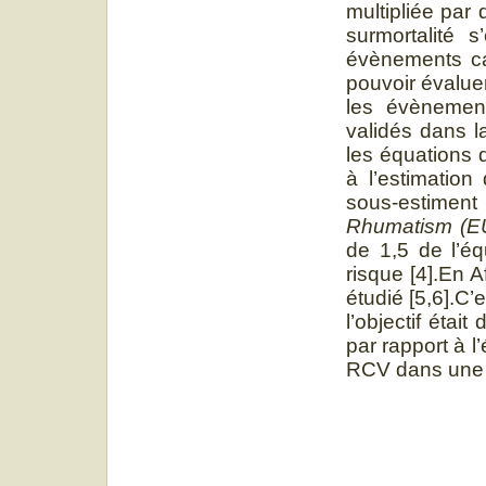
multipliée par
surmortalité 
évènements car
pouvoir évalue
les évènements
validés dans l
les équations
à l’estimation
sous-estiment 
Rhumatism (E
de 1,5 de l’é
risque [4].En 
étudié [5,6].C’
l’objectif éta
par rapport à l
RCV dans une p