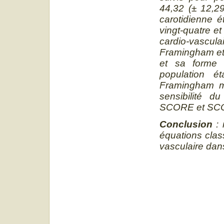
44,32 (± 12,29
carotidienne é
vingt-quatre et
cardio-vascul
Framingham et
et sa forme 
population ét
Framingham mod
sensibilité 
SCORE et SCOR
Conclusion
:
équations clas
vasculaire dans