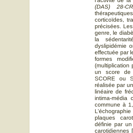
l’activité de 
(DAS) 28-C
thérapeutiqu
corticoïdes, t
précisées. Les
genre, le diabè
la sédentari
dyslipidémie 
effectuée par 
formes modif
(multiplication
un score de
SCORE ou SC
réalisée par u
linéaire de f
intima-média c
commune à 1,
L’échographie
plaques carot
définie par u
carotidiennes