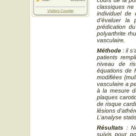
cours de la po
classiques ne 
Visitors Counter
individuel de 
d’évaluer la
prédication du
polyarthrite r
vasculaire.
Méthode
: il 
patients remp
niveau de ris
équations de 
modifiées (mul
vasculaire a p
à la mesure de
plaques caroti
de risque card
lésions d’athé
L’analyse stati
Résultats
: No
suivis pour p