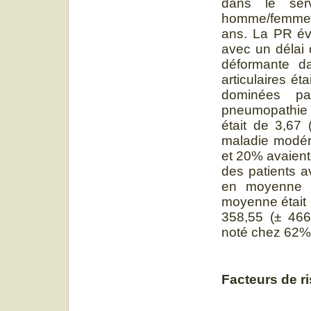
dans le ser
homme/femme ét
ans. La PR év
avec un délai 
déformante d
articulaires é
dominées pa
pneumopathie int
était de 3,67 
maladie modér
et 20% avaient 
des patients av
en moyenne 3
moyenne était 
358,55 (± 466
noté chez 62%
Facteurs de ri