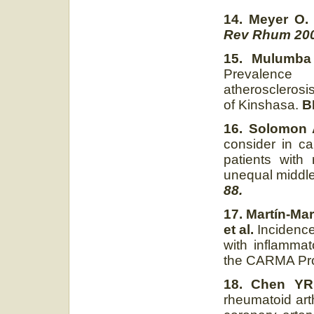
14. Meyer O.
Rev Rhum 2002
15. Mulumba
Prevalence 
atherosclerosis
of Kinshasa.
BM
16. Solomon 
consider in c
patients with 
unequal middl
88.
17. Martín-Ma
et al.
Incidence
with inflammat
the CARMA Pro
18. Chen YR,
rheumatoid art