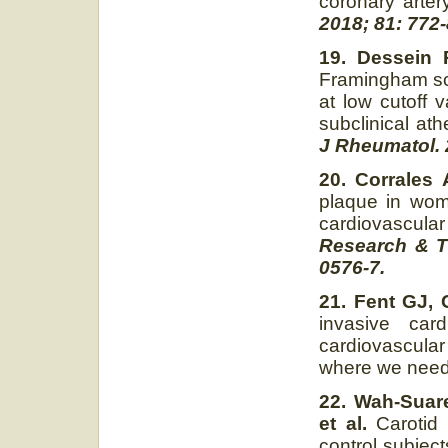
coronary arter
2018; 81: 772-
19. Dessein 
Framingham sco
at low cutoff 
subclinical ath
J Rheumatol. 
20. Corrales 
plaque in wome
cardiovascular
Research & T
0576-7.
21. Fent GJ, 
invasive car
cardiovascular
where we need
22. Wah-Suare
et al.
Carotid 
control subject