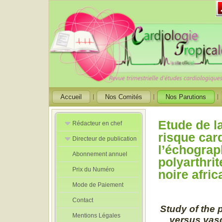
Accueil
Nos Comités
Nos Parutions
Etude de l
Rédacteur en chef
risque car
Directeur de publication
Rédacteurs en
l’échograp
Chef Adjoint
Abonnement annuel
Directeur de
polyarthri
publication
Prix du Numéro
adjoint
noire afric
Mode de Paiement
Contact
Study of the 
Mentions Légales
versus vasc