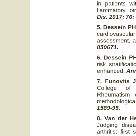
in patients wi
flammatory jo
Dis. 2017; 76:
5. Dessein PH
cardiovascula
assessment, 
850671.
6. Dessein P
risk stratific
enhanced.
Ann
7. Funovits J
College of 
Rheumatism cla
methodologica
1589-95.
8. Van der He
Judging diseas
arthritis: fir