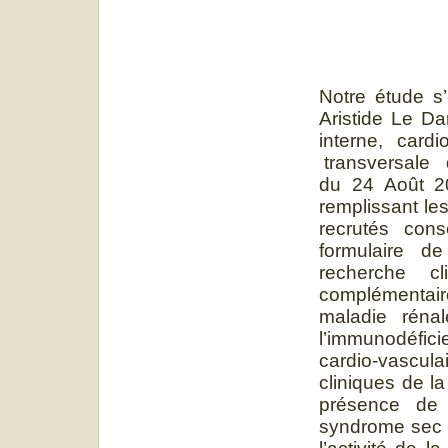
Notre étude s’
Aristide Le D
interne, cardi
transversale d
du 24 Août 2
remplissant les
recrutés cons
formulaire d
recherche c
complémentaire
maladie rénal
l’immunodéfic
cardio-vascula
cliniques de la
présence de 
syndrome sec o