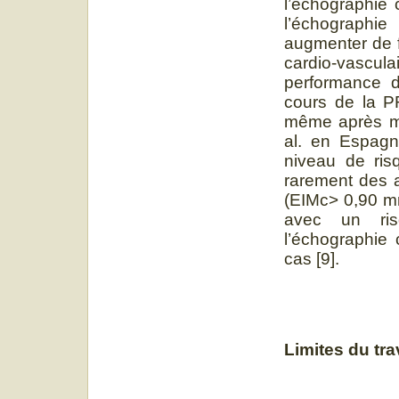
l’échographie 
l’échographie
augmenter de f
cardio-vascul
performance 
cours de la PR
même après mul
al. en Espagn
niveau de ris
rarement des a
(EIMc> 0,90 mm
avec un ri
l’échographie
cas [9].
Limites du tra