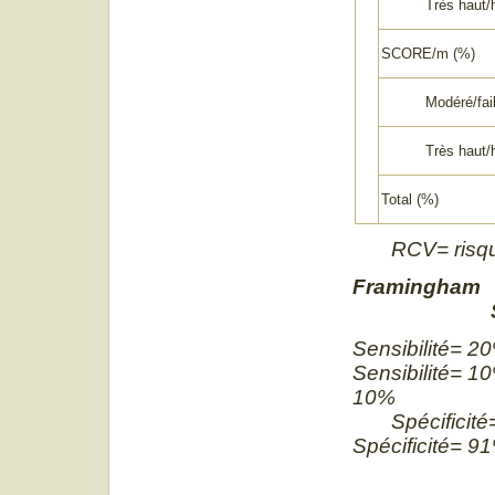
Très haut/h
SCORE/m (%)
Modéré/faib
Très haut/h
Total (%)
RCV= risque 
Framingham
Sensibili
Sensibilité=
10% 
Spécifici
Spécificité= 9