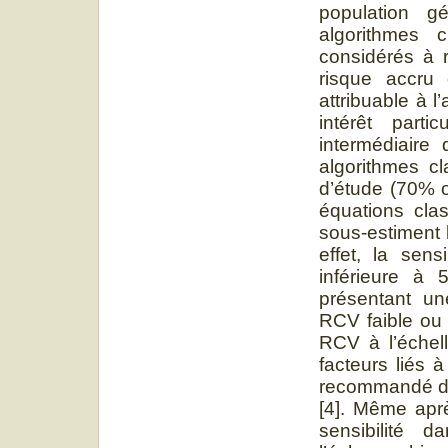
population g
algorithmes c
considérés à 
risque accru d
attribuable à 
intérêt part
intermédiaire 
algorithmes cl
d’étude (70% o
équations cla
sous-estiment 
effet, la sens
inférieure à
présentant un
RCV faible ou 
RCV à l’échel
facteurs liés 
recommandé de 
[4]. Même aprè
sensibilité 