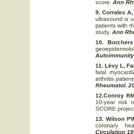
score.
Ann Rhe
9. Corrales A
ultrasound is us
patients with r
study.
Ann Rhe
10. Borcher
geoepidemio
Autoimmunity
11. Lévy L, Fa
fatal myocardi
arthritis patien
Rheumatol. 20
12.Conroy RM,
10-year risk o
SCORE project
13. Wilson PW
coronary hea
Circulation 19