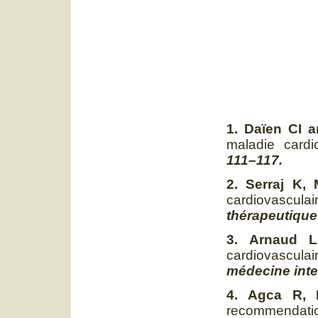
1. Daïen CI a
maladie card
111–117.
2. Serraj K,
cardiovascu
thérapeutique 
3. Arnaud L
cardiovascula
médecine inter
4. Agca R, H
recommendatio