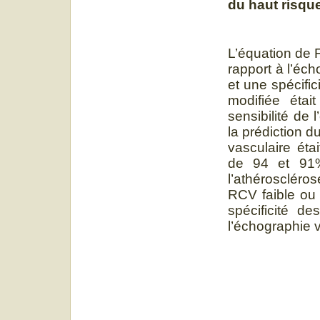
du haut risqu
L’équation de 
rapport à l’éc
et une spécific
modifiée éta
sensibilité de
la prédiction d
vasculaire éta
de 94 et 91%
l’athéroscléro
RCV faible ou m
spécificité d
l’échographie 