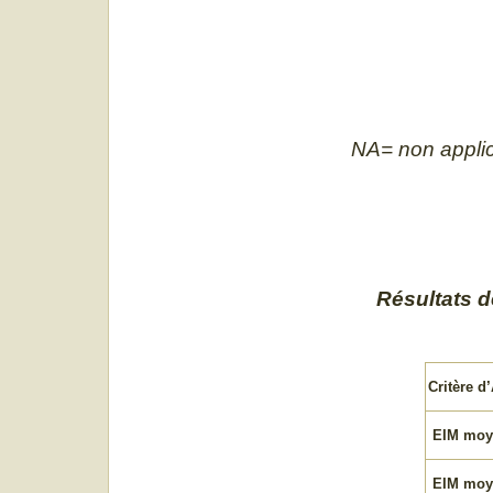
NA= non appli
Résultats d
Critère d
EIM moy
EIM moye