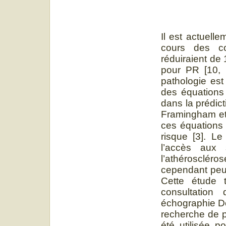
Il est actuell
cours des co
réduiraient de
pour PR [10, 
pathologie est
des équations 
dans la prédic
Framingham et 
ces équations 
risque [3]. L
l’accès aux 
l’athéroscléros
cependant peu 
Cette étude 
consultation
échographie Do
recherche de p
été utilisée p