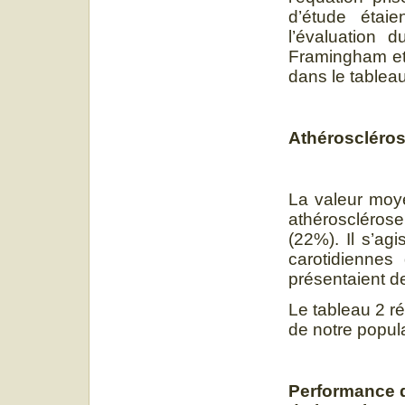
d’étude étai
l’évaluation d
Framingham et
dans le tableau
Athéroscléros
La valeur moye
athérosclérose
(22%). Il s’ag
carotidiennes
présentaient d
Le tableau 2 r
de notre popula
Performance d