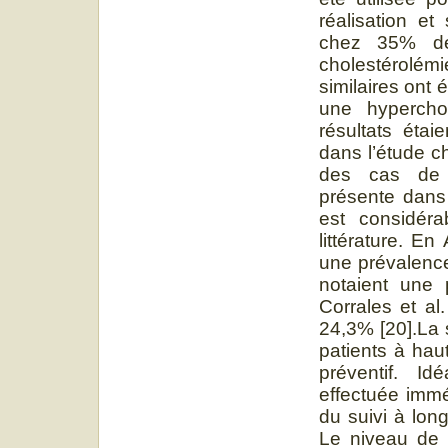
réalisation et
chez 35% de
cholestérolém
similaires ont 
une hypercho
résultats éta
dans l’étude c
des cas de P
présente dans 
est considéra
littérature. E
une prévalence
notaient une 
Corrales et al
24,3% [20].La 
patients à hau
préventif. Id
effectuée immé
du suivi à long
Le niveau de r