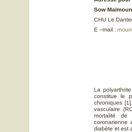
Sow Maïmoun
CHU Le Dantec
E –mail :
moun
La polyarthri
constitue le 
chroniques [1]
vasculaire (R
mortalité de
coronarienne 
diabète et est