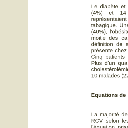
Le diabète et 
(4%) et 14 
représentaient
tabagique. Un
(40%), l’obési
moitié des ca
définition de
présente chez 
Cinq patients
Plus d’un qua
cholestérolémi
10 malades (2
Equations de 
La majorité de
RCV selon les
l’équation pr