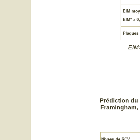
EIM moy
EIM* ≥ 0
Plaques 
EIM=
Prédiction du 
Framingham, S
Niveau de RCV