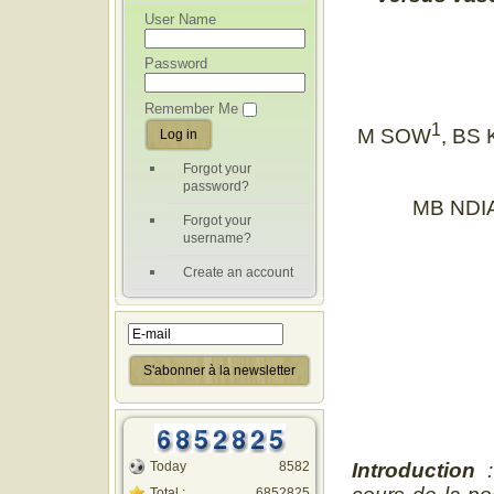
User Name
Password
Remember Me
1
M SOW
, BS
Forgot your
password?
MB NDI
Forgot your
username?
Create an account
Today
8582
Introduction
:
Total :
6852825