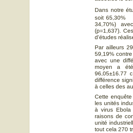
Dans notre ét
soit 65,30% 
34,70%) avec 
(p=1,637). Ce
d’études réalis
Par ailleurs 2
59,19% contre
avec une diffé
moyen a été
96,05±16.77
différence sig
à celles des a
Cette enquête 
les unités ind
à virus Ebola 
raisons de co
unité industrie
tout cela 270 t