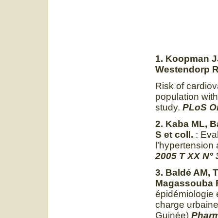
1. Koopman J
Westendorp 
Risk of cardiov
population with
study.
PLoS On
2. Kaba ML, B
S et coll.
: Eval
l’hypertension 
2005 T XX N° 3
3. Baldé AM, T
Magassouba FB
épidémiologie e
charge urbaine
Guinée)
Pharm.