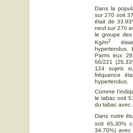
Dans la popula
sur 270 soit 3
était de 33.9
neuf sur 270 a
le groupe des
2
Kg/m
éta
hypertendus. 
Parmi eux 29 
56/221 (25.33
124 sujets s
fréquence ét
hypertendus.
Comme l’indiq
le tabac soit
du tabac avec 4
Dans notre ét
soit 65,30% 
34,70%) avec u