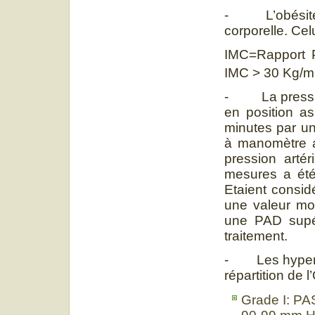
- L’obésité a
corporelle. Cel
IMC=Rapport Po
IMC > 30 Kg/m
- La pression 
en position a
minutes par un
à manomètre a 
pression artér
mesures a été
Etaient consid
une valeur m
une PAD supé
traitement.
- Les hyperten
répartition de 
Grade I: PA