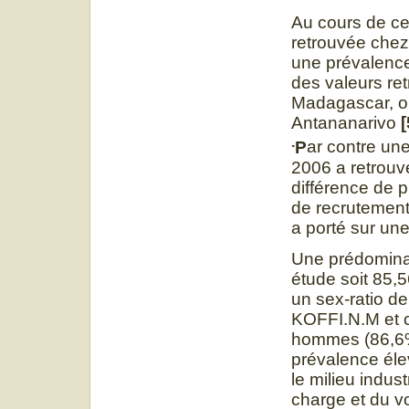
Au cours de cet
retrouvée chez 
une prévalenc
des valeurs re
Madagascar, o
Antananarivo
.
P
ar contre un
2006 a retrouv
différence de p
de recrutement.
a porté sur un
Une prédomina
étude soit 85
un sex-ratio de
KOFFI.N.M et c
hommes (86,6%
prévalence éle
le milieu indus
charge et du vo