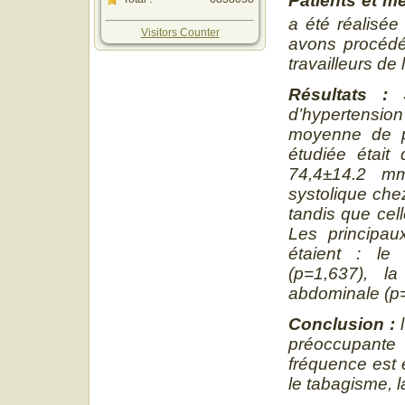
Patients et m
a été réalisée
Visitors Counter
avons procédé 
travailleurs de 
Résultats :
d’hypertensio
moyenne de pr
étudiée étai
74,4±14.2 m
systolique che
tandis que cel
Les principaux
étaient : le
(p=1,637), la
abdominale (p=
Conclusion :
l
préoccupante 
fréquence est 
le tabagisme, la