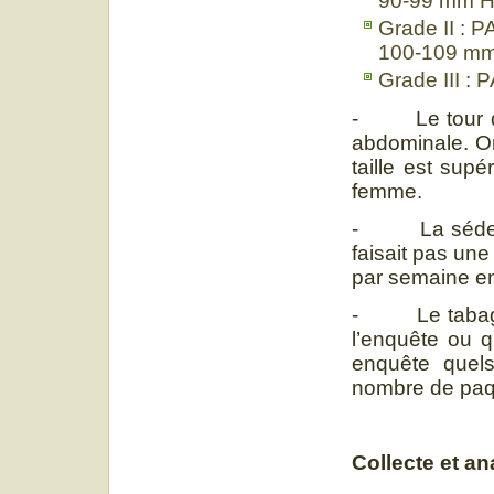
90-99 mm H
Grade II : 
100-109 mm
Grade III :
- Le tour de 
abdominale. On
taille est sup
femme.
- La sédentari
faisait pas un
par semaine en
- Le tabagism
l’enquête ou 
enquête quel
nombre de paq
Collecte et a