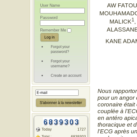
AW FATO
User Name
MOUHAMADO
Password
1
MALICK
ALASSAN
Remember Me
KANE ADA
Forgot your
password?
Forgot your
username?
Create an account
Nous rapporton
pour un angor d
coronaire étai
couplée à l’ECG
en antéro apic
thoracique et 
Today
1727
l’ECG après un
Total :
6839303