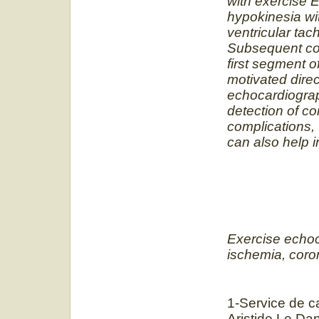
with exercise 
hypokinesia wi
ventricular tac
Subsequent co
first segment of
motivated direc
echocardiograph
detection of co
complications, 
can also help i
Exercise echoc
ischemia, coro
1-Service de ca
Aristide Le Da