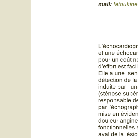
mail:
fatoukin
L'échocardiogr
et une échocar
pour un coût ne
d’effort est fa
Elle a une sen
détection de l
induite par u
(sténose supér
responsable de 
par l'échograp
mise en évidenc
douleur angine
fonctionnelles 
aval de la lési