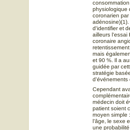
consommation 
physiologique 
coronarien par
adénosine)(1).
d'identifier et
ailleurs l’ess
coronaire angi
retentissement
mais également
et 90 %. Il a a
guidée par cett
stratégie basée
d’événements c
Cependant ava
complémentaire
médecin doit é
patient soient 
moyen simple : 
l’âge, le sexe 
une probabilit