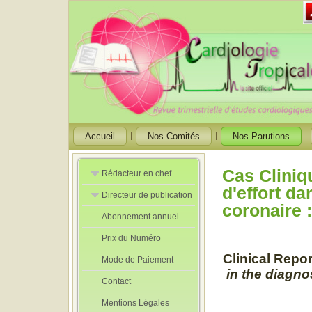
Accueil
Nos Comités
Nos Parutions
Cas Cliniq
Rédacteur en chef
d'effort da
Directeur de publication
Rédacteurs en
coronaire 
Chef Adjoint
Abonnement annuel
Directeur de
publication
Prix du Numéro
adjoint
Clinical Repor
Mode de Paiement
in the diagno
Contact
Mentions Légales