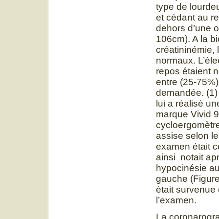
type de lourdeu
et cédant au r
dehors d’une o
106cm). A la bi
créatininémie, l
normaux. L’éle
repos étaient 
entre (25-75%),
demandée. (1)
lui a réalisé u
marque Vivid 9
cycloergomètre
assise selon le
examen était c
ainsi notait ap
hypocinésie au 
gauche (Figure
était survenue 
l’examen.
La coronarogra