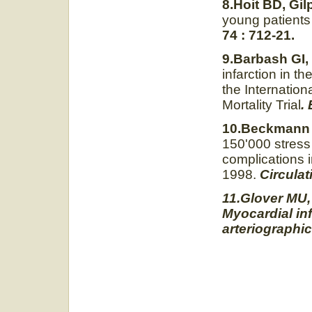
8.
Hoit BD, Gi
young patients
74 : 712-21.
9.Barbash GI
infarction in t
the Internatio
Mortality Trial
.
10.Beckmann 
150'000 stress
complications i
1998.
Circulat
11
.Glover MU,
Myocardial inf
arteriographic