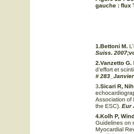
gauche : flux 
1.Bettoni M.
L’
Suiss. 2007;
2.Vanzetto G.
d’effort et sci
# 283_Janvier
3
.Sicari R, Ni
echocardiogra
Association of
the ESC).
Eur 
4.Kolh P, Wind
Guidelines on 
Myocardial Rev