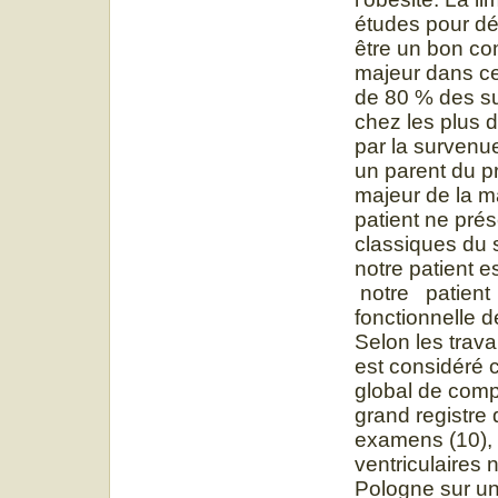
études pour déf
être un bon com
majeur dans ce
de 80 % des su
chez les plus d
par la survenu
un parent du p
majeur de la ma
patient ne pré
classiques du s
notre patient e
notre patient
fonctionnelle de
Selon les trav
est considéré 
global de comp
grand registre
examens (10),
ventriculaires 
Pologne sur un