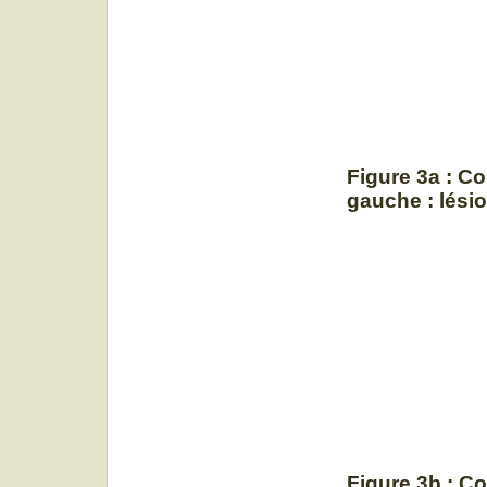
Figure 3a :
Co
gauche : lésio
Figure 3b : C