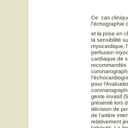
Ce cas clinique
l’échographie d
et la prise en 
la sensibilité 
myocardique, l’
perfusion myoc
cardiaque de st
recommandés pou
coronarographie
l’échocardiogr
pour l’évaluatio
coronarographi
geste invasif (
présenté lors d
décision de pos
de l’artère inte
relativement je
l’obésité. La li