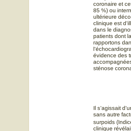
coronaire et ce
85 %) ou interm
ultérieure déco
clinique est d’i
dans le diagno
patients dont l
rapportons dans
l’échocardiogra
évidence des t
accompagnées d
sténose corona
Il s’agissait d
sans autre fac
surpoids (Indi
clinique révéla