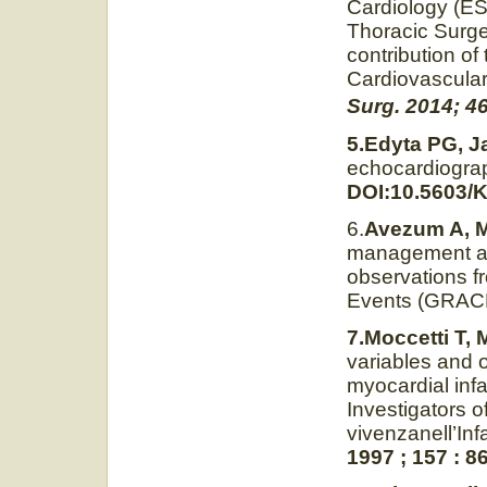
Cardiology (ES
Thoracic Surge
contribution o
Cardiovascular
Surg. 2014; 46
5.Edyta PG, J
echocardiograp
DOI:10.5603/K
6.
Avezum A, M
management an
observations f
Events (GRAC
7.Moccetti T, 
variables and 
myocardial inf
Investigators o
vivenzanell’Inf
1997 ; 157 : 8