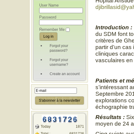
Hôpital Arist
User Name
djibrillasid@ya
Password
Introduction :
Remember Me
du SDM font to
critères de Gh
Forgot your
partir d’un cas
password?
cliniques carac
vasculaires en 
Forgot your
username?
Create an account
Patients et m
s’intéressant 
Septembre 2015
explorations c
échographie tr
Résultats :
Six
moyen de 24 a
Today
1871
Cinq sujets av
Total :
6831726