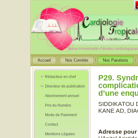
Accueil
Nos Comités
Nos Parutions
P29. Syndr
Rédacteur en chef
complicati
Directeur de publication
Rédacteurs en
d’une enqu
Chef Adjoint
Abonnement annuel
Directeur de
publication
SIDDIKATOU D
Prix du Numéro
adjoint
KANE AD, DIA
Mode de Paiement
Contact
Adresse pour
Mentions Légales