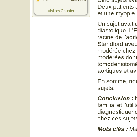
Deux patients 
Visitors Counter
et une myopie.
Un sujet avait 
diastolique. L’
racine de l’aor
Standford avec
modérée chez l’
modérées dont 
tomodensitomét
aortiques et a
En somme, nou
sujets.
Conclusion :
N
familial et l’ut
diagnostiquer 
chez ces sujet
Mots clés :
Mar