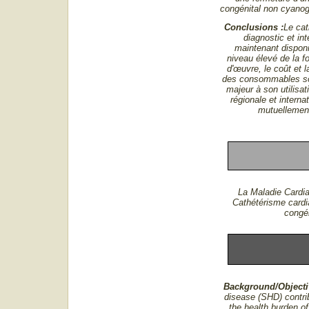
congénital non cyanogè
Conclusions :
Le cat
diagnostic et int
maintenant disponi
niveau élevé de la f
d'œuvre, le coût et la
des consommables sont
majeur à son utilisat
régionale et internat
mutuellement
La Maladie Cardia
Cathétérisme cardi
congén
Background/Objecti
disease (SHD) contrib
the health burden of 