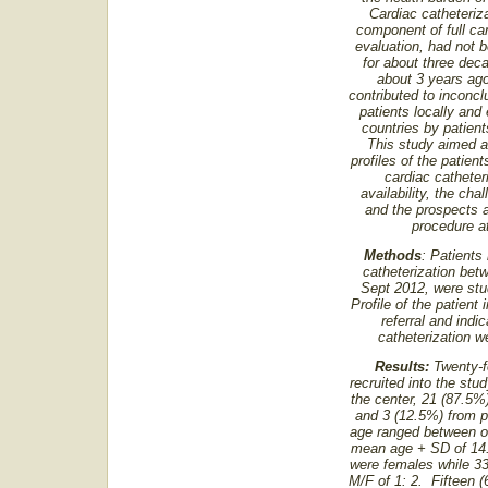
Cardiac catheteriza
component of full ca
evaluation, had not b
for about three dec
about 3 years ag
contributed to inconc
patients locally and
countries by patient
This study aimed a
profiles of the patie
cardiac catheteri
availability, the ch
and the prospects a
procedure at
Methods
: Patients 
catheterization be
Sept 2012, were stu
Profile of the patient 
referral and indic
catheterization 
Results:
Twenty-f
recruited into the stud
the center, 21 (87.5%)
and 3 (12.5%) from p
age ranged between on
mean age + SD of 14.
were females while 3
M/F of 1: 2. Fifteen 