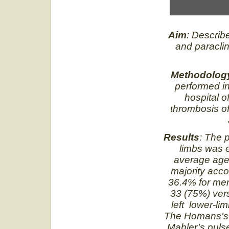
Aim
: Describe
and paraclin
Methodolog
performed in
hospital o
thrombosis o
Results
: The 
limbs was e
average age
majority acc
36.4% for men
33 (75%) ver
left lower-li
The Homans’s s
Mahler’s pulse