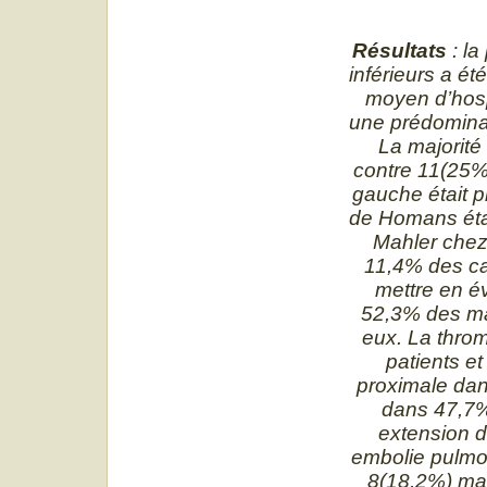
Résultats
: l
inférieurs a ét
moyen d’hospi
une prédomina
La majorité
contre 11(25%)
gauche était 
de Homans éta
Mahler chez 
11,4% des ca
mettre en é
52,3% des mal
eux. La thro
patients et
proximale dan
dans 47,7%
extension d
embolie pulmon
8(18,2%) ma