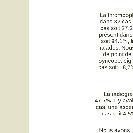
La thromboph
dans 32 cas s
cas soit 27,
présent dans
soit 84.1%, 
malades. Nous
de point de
syncope, sig
cas soit 18,2
La radiogra
47,7%. Il y av
cas, une asce
cas soit 4,5
Nous avons i