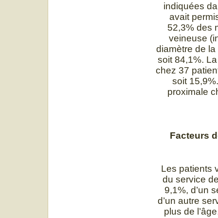
indiquées da
avait permis
52,3% des m
veineuse (i
diamètre de la 
soit 84,1%. L
chez 37 patient
soit 15,9%.
proximale ch
Facteurs d
Les patients 
du service d
9,1%, d’un se
d’un autre se
plus de l’âge