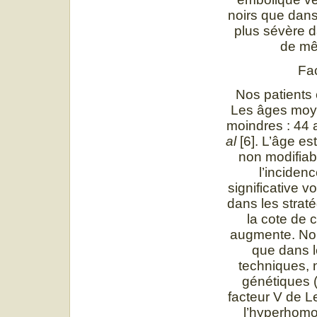
noirs que dans 
plus sévère da
de mêm
Fa
Nos patients
Les âges moye
moindres : 44
al
[6]. L’âge e
non modifiab
l’inciden
significative v
dans les strat
la cote de 
augmente. Nou
que dans l
techniques, 
génétiques (
facteur V de L
l’hyperhomoc