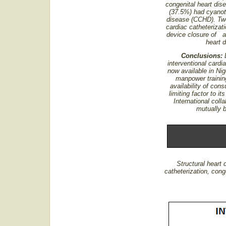
congenital heart dis
(37.5%) had cyanoti
disease (CCHD). Twe
cardiac catheterizat
device closure of a
heart d
Conclusions:
D
interventional cardia
now available in Nig
manpower training
availability of con
limiting factor to i
International coll
mutually b
Structural heart 
catheterization, cong