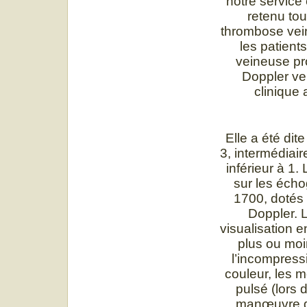
notre service
retenu tou
thrombose vei
les patient
veineuse pr
Doppler ve
clinique 
Elle a été dit
3, intermédiair
inférieur à 1
sur les éc
1700, dotés 
Doppler. L
visualisation 
plus ou moi
l’incompressi
couleur, les m
pulsé (lors 
manœuvre de