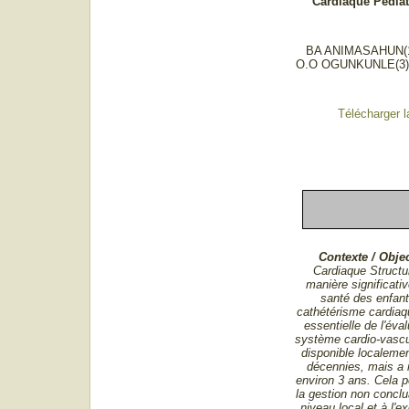
Cardiaque Pédiat
BA ANIMASAHUN(1)
O.O OGUNKUNLE(3)
Télécharger l
Contexte / Objec
Cardiaque Structur
manière significativ
santé des enfant
cathétérisme cardia
essentielle de l'éva
système cardio-vascul
disponible localemen
décennies, mais a re
environ 3 ans. Cela p
la gestion non conclu
niveau local et à l'e