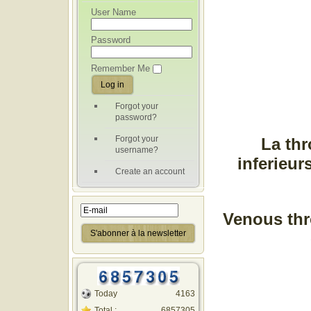
User Name
Password
Remember Me
Forgot your
password?
Forgot your
La th
username?
inferieur
Create an account
Venous thr
Today
4163
Total :
6857305