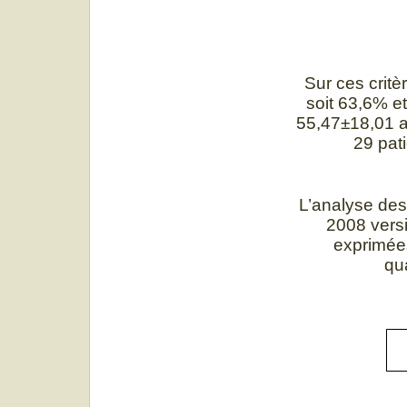
Sur ces crit
soit 63,6% 
55,47±18,01 a
29 pat
L’analyse des 
2008 versi
exprimées
qu