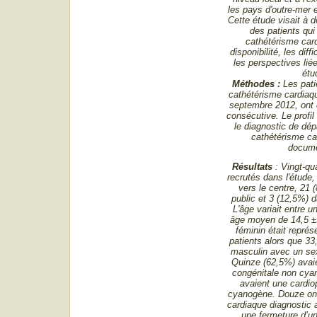
les pays d'outre-mer 
Cette étude visait à d
des patients qui
cathétérisme car
disponibilité, les diff
les perspectives lié
étu
Méthodes :
Les pati
cathétérisme cardiaqu
septembre 2012, ont 
consécutive. Le profil
le diagnostic de dépa
cathétérisme ca
docume
Résultats
: Vingt-qua
recrutés dans l'étude,
vers le centre, 21 (
public et 3 (12,5%) d
L'âge variait entre u
âge moyen de 14,5 ±
féminin était repré
patients alors que 3
masculin avec un sex 
Quinze (62,5%) avaie
congénitale non cya
avaient une cardio
cyanogène. Douze ont
cardiaque diagnostic 
une fermeture d’un