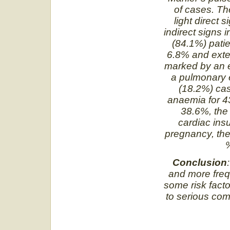
of cases. T
light direct 
indirect signs
(84.1%) patie
6.8% and exte
marked by an e
a pulmonary e
(18.2%) cas
anaemia for 43
38.6%, the 
cardiac insu
pregnancy, the
%
Conclusion
and more frequ
some risk fact
to serious com