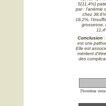
5(11,4%) pati
par : l’anémie 
chez 38.6%,
18,2%, l’insuff
grossesse, 
11,4
Conclusion
:
est une pathol
Elle est assoc
méritent d’êtr
des complica