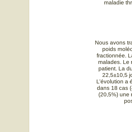
maladie th
Nous avons tra
poids moléc
fractionnée. 
malades. Le r
patient. La d
22,5±10,5 jo
L’évolution a
dans 18 cas 
(20,5%) une 
pos