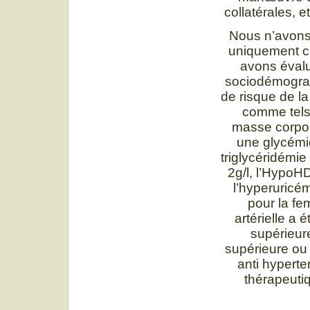
collatérales, e
Nous n’avons 
uniquement c
avons évalué
sociodémograph
de risque de l
comme tels 
masse corpore
une glycémie
triglycéridémie
2g/l, l’HypoH
l’hyperuricé
pour la fe
artérielle a 
supérieur
supérieure ou
anti hyperte
thérapeutiq