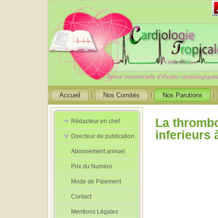
Accueil
Nos Comités
Nos Parutions
La thromb
Rédacteur en chef
inferieurs 
Directeur de publication
Rédacteurs en
Chef Adjoint
Abonnement annuel
Directeur de
publication
Prix du Numéro
adjoint
Mode de Paiement
Contact
Mentions Légales