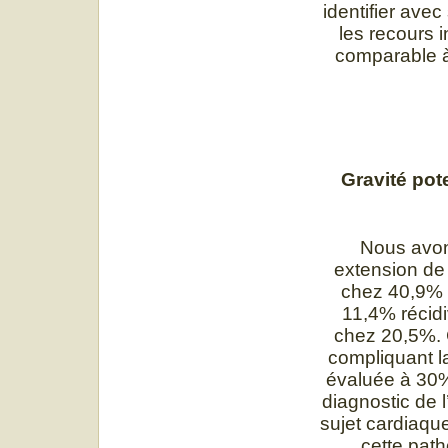
identifier avec
les recours i
comparable à
Gravité pot
Nous avon
extension de 
chez 40,9% 
11,4% récidi
chez 20,5%. 
compliquant l
évaluée à 30% 
diagnostic de l
sujet cardiaque
cette path