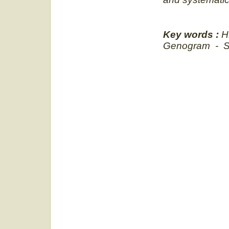
Key words :
HB
Genogram - Su