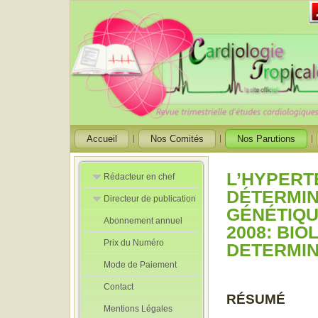
Accueil
Nos Comités
Nos Parutions
L’HYPERT
Rédacteur en chef
DÉTERMIN
Directeur de publication
Rédacteurs en
GÉNÉTIQU
Chef Adjoint
Abonnement annuel
Directeur de
2008: BI
publication
Prix du Numéro
adjoint
DETERMIN
Mode de Paiement
Contact
RÉSUMÉ
Mentions Légales