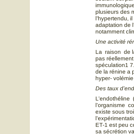
immunologique
plusieurs des 
l’hypertendu, i
adaptation de 
notamment cli
Une activité r
La raison de l
pas réellement
spéculation1 7.
de la rénine a
hyper- volémie 
Des taux d’end
L’endothéline 
l’organisme co
existe sous tro
l’expérimentatio
ET-1 est peu c
sa sécrétion va