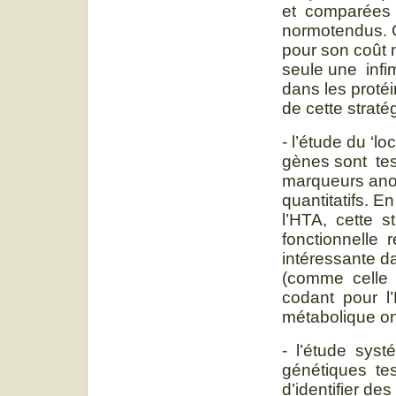
et comparées 
normotendus. Ou
pour son coût 
seule une infi
dans les protéi
de cette straté
- l’étude du ‘l
gènes sont te
marqueurs an
quantitatifs. 
l’HTA, cette s
fonctionnelle r
intéressante 
(comme celle 
codant pour l
métabolique ont
- l’étude sys
génétiques te
d’identifier d