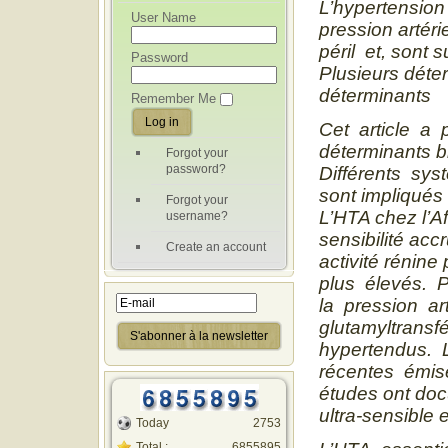
L’hypertension
User Name
pression artéri
péril et, sont 
Password
Plusieurs déte
déterminants 
Remember Me
Cet article a 
déterminants b
Forgot your
password?
Différents sys
sont impliqués 
Forgot your
L’HTA chez l’Af
username?
sensibilité acc
Create an account
activité rénin
plus élevés. P
la pression ar
glutamyltransfé
hypertendus. 
récentes émis
études ont doc
ultra-sensible e
Today
2753
Total :
6855895