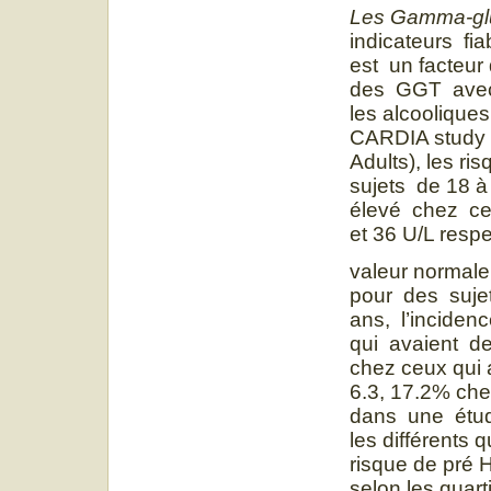
Les Gamma-glu
indicateurs fia
est un facteur
des GGT avec l
les alcoolique
CARDIA study 
Adults), les r
sujets de 18 à
élevé chez ce
et 36 U/L respe
valeur normale
pour des suje
ans, l’incide
qui avaient d
chez ceux qui 
6.3, 17.2% che
dans une étud
les différents 
risque de pré 
selon les quar