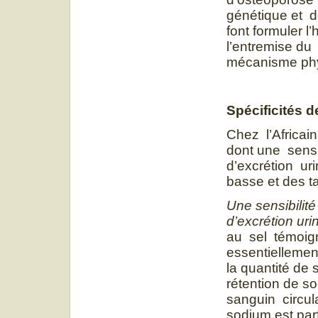
génétique et 
font formuler 
l’entremise d
mécanisme phy
Spécificités d
Chez l’Africai
dont une sensi
d’excrétion ur
basse et des t
Une sensibilit
d’excrétion uri
au sel témoign
essentiellement
la quantité de 
rétention de 
sanguin circul
sodium est par