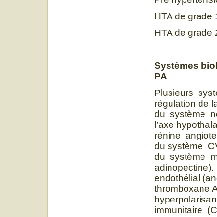
HTA de grade 
HTA de
Systèmes biol
PA
Plusieurs sys
régulation de l
du système ne
l’axe hypothal
rénine angiote
du système CV 
du système mé
adinopectine),
endothélial (a
thromboxane A2
hyperpolarisa
immunitaire (