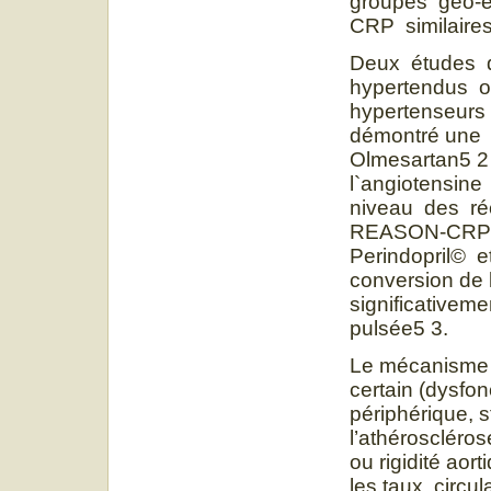
groupes géo-e
CRP similaires
Deux études d
hypertendus on
hypertenseurs 
démontré une 
Olmesartan5 2
l`angiotensine
niveau des ré
REASON-CRP q
Perindopril© 
conversion de l
significativem
pulsée5 3.
Le mécanisme d
certain (dysfon
périphérique, s
l’athéroscléro
ou rigidité aort
les taux circ