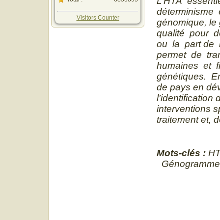
L’HTA essentie
déterminisme e
Visitors Counter
génomique, le 
qualité pour do
ou la part de
permet de tra
humaines et fi
génétiques. E
de pays en dév
l’identification
interventions s
traitement et,
Mots-clés :
HT
Génogramme– 