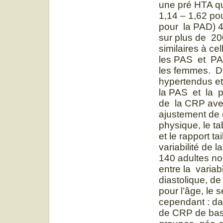
une pré HTA q
1,14 – 1,62 po
pour la PAD) 
sur plus de 20
similaires à ce
les PAS et PAD
les femmes. D
hypertendus et
la PAS et la p
de la CRP ave
ajustement de c
physique, le tab
et le rapport t
variabilité de 
140 adultes no
entre la variab
diastolique, d
pour l’âge, le 
cependant : da
de CRP de base