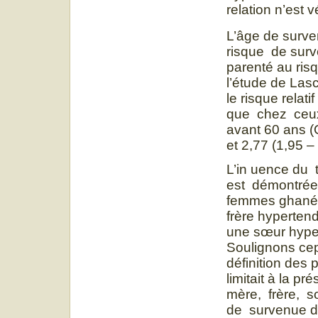
relation n’est
L’âge de surve
risque de surv
parenté au ri
l’étude de Lasc
le risque relat
que chez ceux
avant 60 ans (
et 2,77 (1,95 –
L’in uence du 
est démontrée
femmes ghanéen
frère hypertend
une sœur hyper
Soulignons cep
définition des 
limitait à la p
mère, frère, 
de survenue de