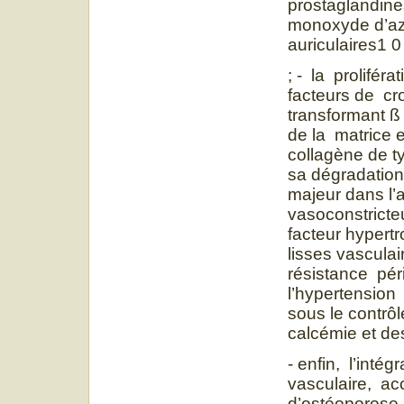
prostaglandines
monoxyde d’azo
auriculaires1 0
; - la prolifé
facteurs de cr
transformant 
de la matrice 
collagène de ty
sa dégradation
majeur dans l’a
vasoconstricteu
facteur hypert
lisses vascula
résistance pér
l’hypertension 
sous le contrôl
calcémie et de
- enfin, l’inté
vasculaire, ac
d’ostéoporose