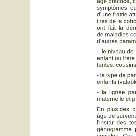
âge précoce, c
symptômes ou
d’une fratrie at
tirés de la coh
ont fait la dé
de maladies co
d’autres paramè
- le niveau de
enfant ou frèr
tantes, cousins
- le type de pa
enfants (valabl
- la lignée pa
maternelle et p
En plus des c
âge de survenu
l’instar des t
génogramme pe
sociales. Ces