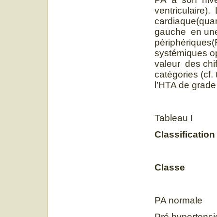
ventriculaire)
cardiaque(qua
gauche en une
périphériques
systémiques o
valeur des chi
catégories (cf.
l’HTA de grade
Tableau I
Classification
Classe 
PA no
Pré hyperte