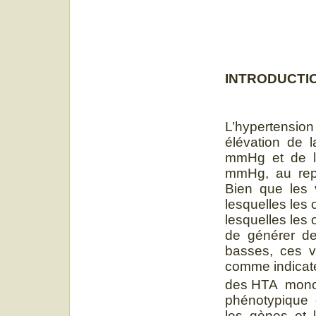
INTRODUCTI
L’hypertensio
élévation de l
mmHg et de la
mmHg, au rep
Bien que les v
lesquelles les 
lesquelles les 
de générer de
basses, ces v
comme indicat
des HTA monog
phénotypique c
les gènes et l