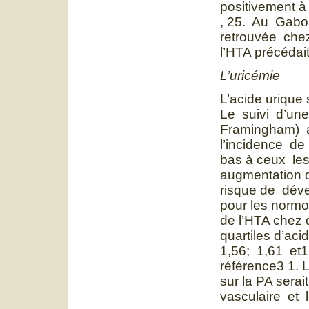
positivement à
, 25. Au Gabo
retrouvée che
l’HTA précédait
L’uricémie
L’acide urique 
Le suivi d’un
Framingham) 
l’incidence d
bas à ceux les
augmentation d
risque de dév
pour les normo
de l’HTA chez 
quartiles d’ac
1,56; 1,61 et1
référence3 1. L
sur la PA sera
vasculaire et l