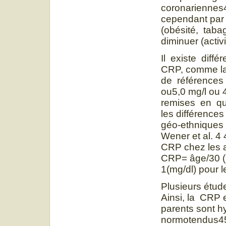
coronariennes4
cependant par 
(obésité, tab
diminuer (activ
Il existe diff
CRP, comme la 
de références
ou5,0 mg/l ou 
remises en qu
les différences
géo-ethniques
Wener et al. 4
CRP chez les a
CRP= âge/30 (
1(mg/dl) pour 
Plusieurs étud
Ainsi, la CRP 
parents sont h
normotendus45.