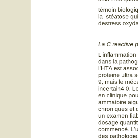
témoin biologi
la stéatose qu
destress oxydat
La C reactive p
L’inflammation
dans la pathogé
l’HTA est asso
protéine ultra
9, mais le méc
incertain4 0. L
en clinique pou
ammatoire aigu
chroniques et 
un examen fiab
dosage quantit
commencé. L’us
des pathologie