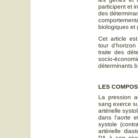
participent et 
des déterminan
comportementa
biologiques et
Cet article es
tour d’horizon
traite des dé
socio-économi
déterminants b
LES COMPOS
La pression ar
sang exerce su
artérielle sys
dans l’aorte e
systole (contr
artérielle dia
PA à son nivea