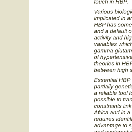
touch in HBP.
Various biolog
implicated in ar
HBP has some sp
and a default o
activity and hi
variables whic
gamma-glutamyl
of hypertensiv
theories in HB
between high s
Essential HBP 
partially genet
a reliable tool
possible to tr
constraints lin
Africa and in a
requires identi
advantage to sp
and systematic