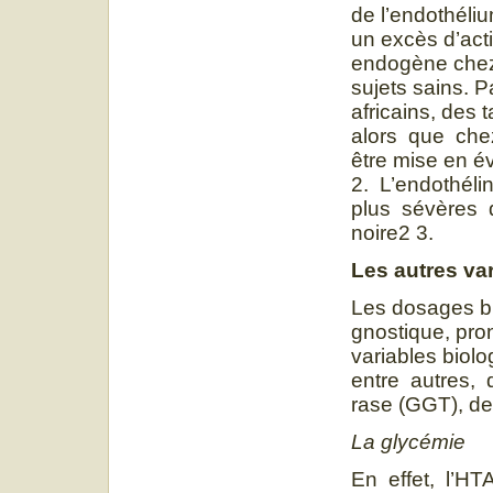
de l’endothéli
un excès d’acti
endogène chez
sujets sains. P
africains, des
alors que che
être mise en é
2. L’endothél
plus sévères d
noire2 3.
Les autres var
Les dosages bi
gnostique, pro
variables biolo
entre autres,
rase (GGT), de 
La glycémie
En effet, l’HTA