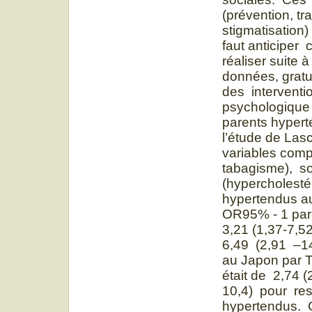
(prévention, tr
stigmatisation) 
faut anticiper
réaliser suite 
données, gratui
des intervent
psychologique 
parents hypert
l’étude de Las
variables comp
tabagisme), so
(hypercholesté
hypertendus au
OR95% - 1 pare
3,21 (1,37-7,
6,49 (2,91 –1
au Japon par T
était de 2,74 (
10,4) pour re
hypertendus. 