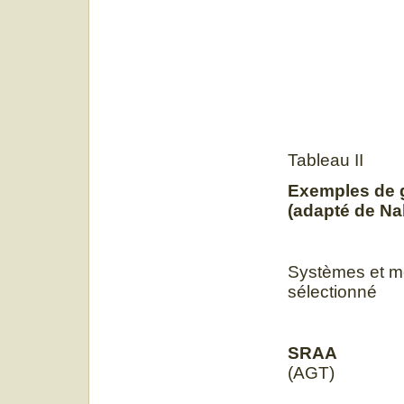
Tableau II
Exemples de g
(adapté de Nab
Systèmes et 
sélect
SR
(A
Enzym