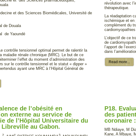
édecine et des Sciences pharmaceutiques,
révolution avec l’
ouala
thérapeutique.
decine et des Sciences Biomédicales, Université de
La réadaptation c
ischémique et en p
complément du tra
al de Douala
cardiomyopathies
ral de Yaoundé
L’objectif de ce t
de cardiomyopathi
l’apport de l’exer
e contrôle tensionnel optimal permet de ralentir la
dans l’amélioratio
la maladie rénale chronique (MRC). Le but de ce
 déterminer l’effet du moment d’administration des
Read more...
s sur le contrôle tensionnel et le statut « dipper »
pertendus ayant une MRC à l’Hôpital Général de
alence de l’obésité en
P18. Evalu
ion externe au service de
des patien
ie de l’Hôpital Universitaire du
coronaire 
 Libreville au Gabon.
MB Ndiaye, M Dia
Kane, A Mbaye, M
, 2
3