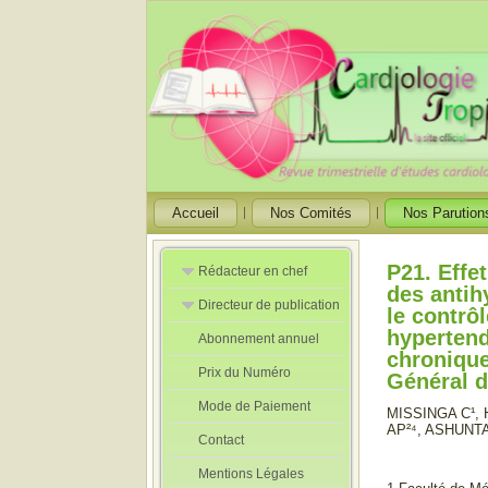
Accueil
Nos Comités
Nos Parution
P21. Effe
Rédacteur en chef
des antih
Directeur de publication
Rédacteurs en
le contrô
Chef Adjoint
hypertend
Abonnement annuel
Directeur de
chronique
publication
Prix du Numéro
adjoint
Général d
Mode de Paiement
MISSINGA C¹, 
AP²⁴, ASHUNT
Contact
Mentions Légales