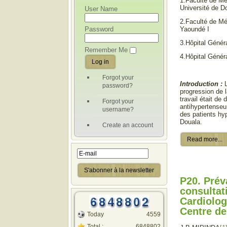
1.Faculté de M
Université de D
User Name
2.Faculté de Mé
Password
Yaoundé I
3.Hôpital Génér
Remember Me
4.Hôpital Géné
Forgot your
Introduction :
L
password?
progression de 
travail était de
Forgot your
antihypertenseur
username?
des patients hy
Douala.
Create an account
Read more...
P20. Prév
consultat
Cardiolog
Centre de
Today
4559
Total :
6848802