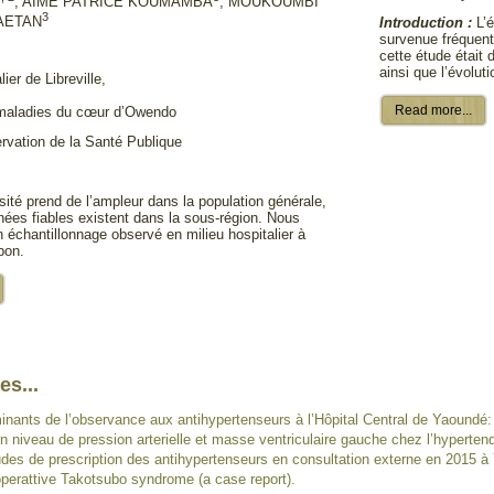
]
, AIMÉ PATRICE KOUMAMBA
, MOUKOUMBI
3
AETAN
Introduction :
L’é
survenue fréquente
cette étude était 
ainsi que l’évolut
ier de Libreville,
Read more...
 maladies du cœur d’Owendo
ervation de la Santé Publique
sité prend de l’ampleur dans la population générale,
nées fiables existent dans la sous-région. Nous
n échantillonnage observé en milieu hospitalier à
bon.
es...
nants de l’observance aux antihypertenseurs à l’Hôpital Central de Yaoundé:
n niveau de pression arterielle et masse ventriculaire gauche chez l’hyperten
des de prescription des antihypertenseurs en consultation externe en 2015 à
operattive Takotsubo syndrome (a case report).