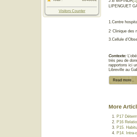
J.B MIPINDA
[1
LIPENGUET G
Visitors Counter
1.Centre hospital
.
2
Clinique des
3.Cellule d’Obs
Contexte:
L’obé
très peu de don
rapportons ici u
Libreville au Ga
Read more...
More Articl
P17 Détermi
P16 Relatio
P15. Habitu
P14. Intra-