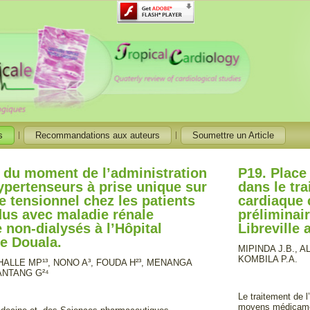
s
Recommandations aux auteurs
Soumettre un Article
t du moment de l’administration
P19. Place
ypertenseurs à prise unique sur
dans le tra
le tensionnel chez les patients
cardiaque 
us avec maladie rénale
préliminai
 non-dialysés à l’Hôpital
Libreville
e Douala.
MIPINDA J.B., 
KOMBILA P.A.
HALLE MP¹³, NONO A³, FOUDA H²³, MENANGA
ANTANG G²⁴
Le traitement de 
moyens médicament