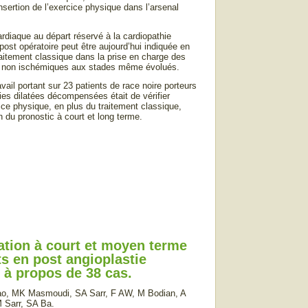
insertion de l’exercice physique dans l’arsenal
ardiaque au départ réservé à la cardiopathie
ost opératoire peut être aujourd’hui indiquée en
itement classique dans la prise en charge des
 non ischémiques aux stades même évolués.
ravail portant sur 23 patients de race noire porteurs
es dilatées décompensées était de vérifier
cice physique, en plus du traitement classique,
n du pronostic à court et long terme.
ation à court et moyen terme
ts en post angioplastie
: à propos de 38 cas.
o, MK Masmoudi, SA Sarr, F AW, M Bodian, A
 Sarr, SA Ba.