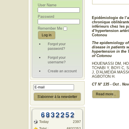
User Name
Password
Epidémiologie de l’a
chronique oblitéran
inférieurs chez les p
Remember Me
d’hypertension artér
Cotonou
The epidemiology of 
Forgot your
disease in patients 
password?
hypertension in the 
of Cotonou
Forgot your
username?
HOUENASSI DM, HO
TCHABI Y, BOYI C,
Create an account
J, D’ALMEIDA MAS
AGBOTON H.
CT N° 135 - Oct . No
Read more...
Today
2397
Total :
6832252