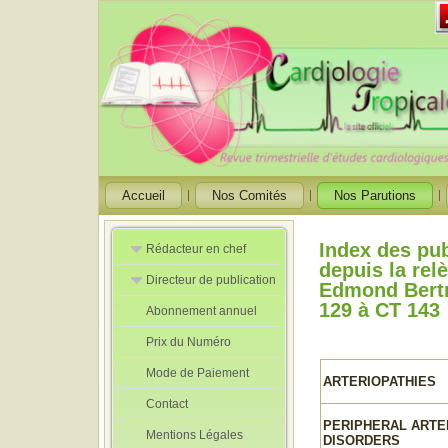
Accueil
Nos Comités
Nos Parutions
Index des pub
Rédacteur en chef
depuis la rel
Directeur de publication
Rédacteurs en
Edmond Bertr
Chef Adjoint
129 à CT 143
Abonnement annuel
Directeur de
publication
Prix du Numéro
adjoint
Mode de Paiement
ARTERIOPATHIES
Contact
PERIPHERAL ARTE
Mentions Légales
DISORDERS