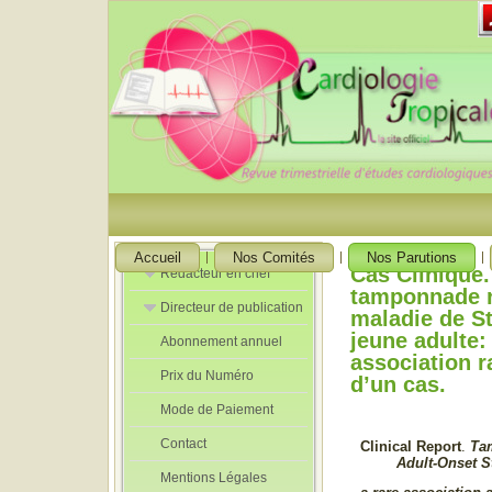
Accueil
Nos Comités
Nos Parutions
Cas Clinique
Rédacteur en chef
tamponnade r
Directeur de publication
Rédacteurs en
maladie de St
Chef Adjoint
jeune adulte:
Abonnement annuel
Directeur de
association r
publication
Prix du Numéro
adjoint
d’un cas.
Mode de Paiement
Contact
Clinical Report
.
Ta
Adult-Onset St
Mentions Légales