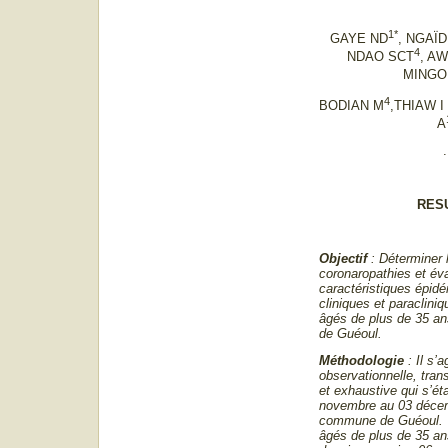
1*
GAYE ND
, NGAÏ
4
NDAO SCT
, AW
MINGO
4
BODIAN M
,THIAW I
A
.
RES
Objectif
: Déterminer 
coronaropathies et éva
caractéristiques épid
cliniques et paraclini
âgés de plus de 35 a
de Guéoul.
Méthodologie
: Il s’
observationnelle, tran
et exhaustive qui s’ét
novembre au 03 décem
commune de Guéoul. T
âgés de plus de 35 ans