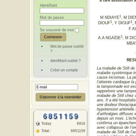
a rare association a
Identifiant
1
Mot de passe
M NDIAYE
, M DI
1
1
DIOUF
, Y DIOUF
,
F A
Se souvenir de moi
1
A.A NGAÏDE
, M DI
MBA
Mot de passe oublié
?
.
RES
Identifiant oublié ?
La maladie de Still de 
Créer un compte
maladie systémique in
cause inconnue. La pér
l’atteinte cardiaque la
la tamponnade est exc
rapportons une tampo
maladie de Still chez 
ans. Il a été hospital
une douleur thoracique
hypotension artérielle
d’arthralgies diffuses 
depuis un mois. L’éch
confirma un épanchem
Today
6916
avec collapsus de l’ore
Total :
6851159
maladie de Still de l’a