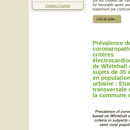
sur les critères de Ya
fut favorable après po
Visitors Counter
traitement par cortico
Lire la suite...
Prévalence d
coronaropathi
critères
électrocardi
de Whitehall 
sujets de 35 
en populatio
urbaine : Etu
transversale 
la commune 
Prevalence of coron
based on Whitehall e
criteria in subjects 
semi rural popul