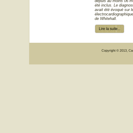
depuis au moins 06 m
été inclus. Le diagnos
avait été évoqué sur 
électrocardiographique
de Whitehall.
Lire la suite...
Copyright © 2013, Car