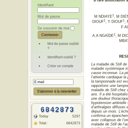
a rare association a
Identifiant
1
Mot de passe
M NDIAYE
, M DI
1
1
DIOUF
, Y DIOUF
,
F A
Se souvenir de moi
1
A.A NGAÏDE
, M DI
MBA
Mot de passe oublié
?
.
RES
Identifiant oublié ?
La maladie de Still de 
Créer un compte
maladie systémique in
cause inconnue. La pér
l’atteinte cardiaque la
la tamponnade est exc
rapportons une tampo
maladie de Still chez 
ans. Il a été hospital
une douleur thoracique
hypotension artérielle
d’arthralgies diffuses 
depuis un mois. L’éch
confirma un épanchem
Today
5297
avec collapsus de l’ore
Total :
6842873
maladie de Still de l’a