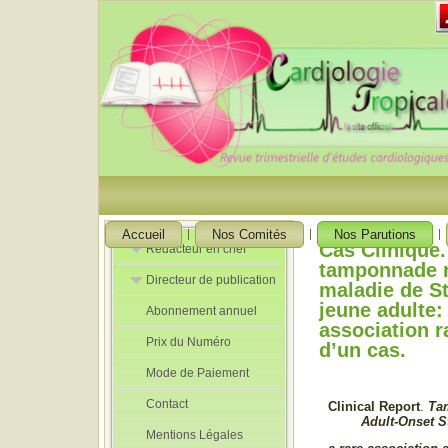
Accueil
Nos Comités
Nos Parutions
Cas Clinique
Rédacteur en chef
tamponnade r
Directeur de publication
Rédacteurs en
maladie de St
Chef Adjoint
jeune adulte:
Abonnement annuel
Directeur de
association r
publication
Prix du Numéro
adjoint
d’un cas.
Mode de Paiement
Contact
Clinical Report
.
Ta
Adult-Onset St
Mentions Légales