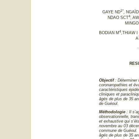
1*
GAYE ND
, NGAÏ
4
NDAO SCT
, AW
MINGO
4
BODIAN M
,THIAW I
A
.
RES
Objectif
: Déterminer 
coronaropathies et éva
caractéristiques épid
cliniques et paraclini
âgés de plus de 35 a
de Guéoul.
Méthodologie
: Il s’
observationnelle, tran
et exhaustive qui s’ét
novembre au 03 décem
commune de Guéoul. T
âgés de plus de 35 ans