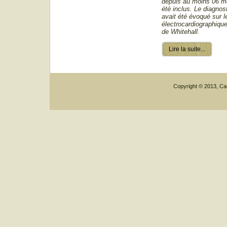
depuis au moins 06 m
été inclus. Le diagnos
avait été évoqué sur 
électrocardiographique
de Whitehall.
Lire la suite...
Copyright © 2013, Car