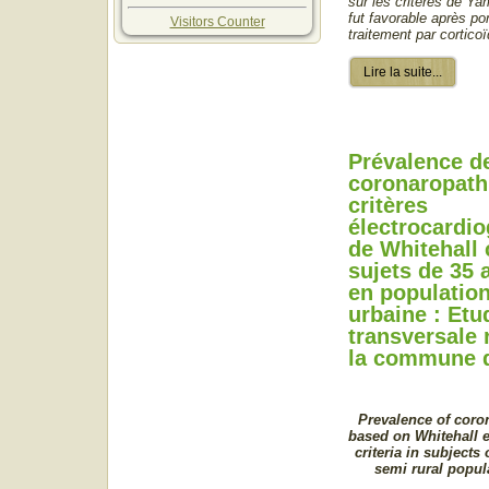
sur les critères de Ya
fut favorable après po
Visitors Counter
traitement par cortico
Lire la suite...
Prévalence d
coronaropathi
critères
électrocardi
de Whitehall 
sujets de 35 
en populatio
urbaine : Etu
transversale 
la commune 
Prevalence of coron
based on Whitehall e
criteria in subjects 
semi rural popul