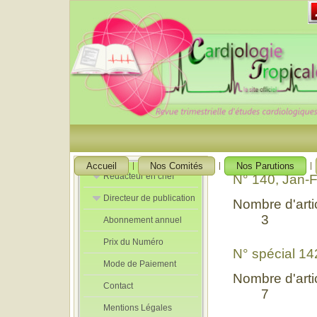
Accueil
Nos Comités
Nos Parutions
Rédacteur en chef
N° 140, Jan-
Directeur de publication
Rédacteurs en
Nombre d'artic
Chef Adjoint
3
Abonnement annuel
Directeur de
publication
Prix du Numéro
adjoint
N° spécial 1
Mode de Paiement
Nombre d'artic
Contact
7
Mentions Légales