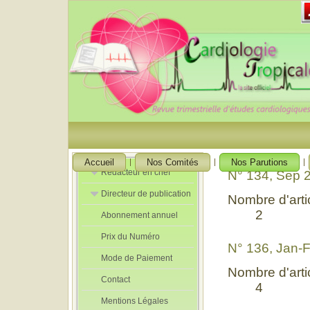
Accueil
Nos Comités
Nos Parutions
Rédacteur en chef
N° 134, Sep 
Directeur de publication
Rédacteurs en
Nombre d'artic
Chef Adjoint
2
Abonnement annuel
Directeur de
publication
Prix du Numéro
adjoint
N° 136, Jan-
Mode de Paiement
Nombre d'artic
Contact
4
Mentions Légales