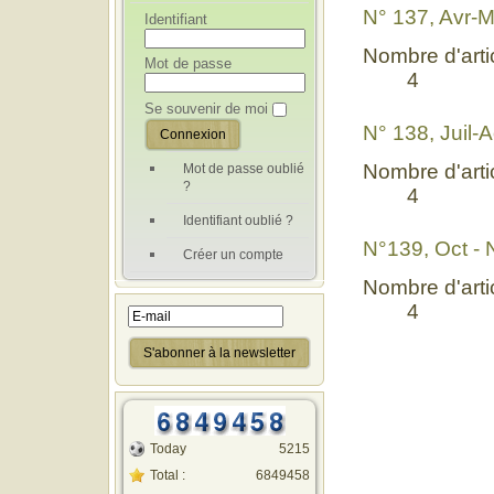
N° 137, Avr-M
Identifiant
Nombre d'artic
Mot de passe
4
Se souvenir de moi
N° 138, Juil-
Nombre d'artic
Mot de passe oublié
?
4
Identifiant oublié ?
N°139, Oct - 
Créer un compte
Nombre d'artic
4
Today
5215
Total :
6849458